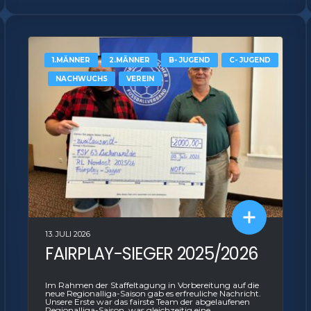
tstellung und Anzeige von Werbung und Inhalten,
Imme
Entscheidungen zum Datenschutz speichern und
itteln.
1.MÄNNER
2.MÄNNER
B- JUGEND
C- JUGEND
NACHWUCHS
VEREIN
13. JULI 2026
FAIRPLAY-SIEGER 2025/2026
Im Rahmen der Staffeltagung in Vorbereitung auf die
neue Regionalliga-Saison gab es erfreuliche Nachricht.
Unsere Erste war das fairste Team der abgelaufenen
Regionalliga-Saison, was gleichzeitig eine