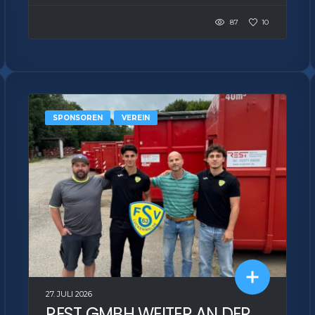
87
10
SPONSOREN
VEREIN
27. JULI 2026
REST GMBH WEITER AN DER