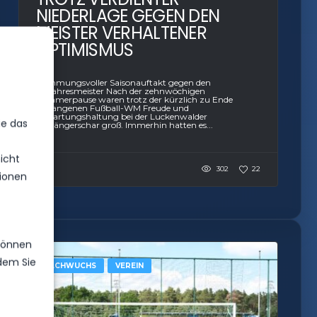
NIEDERLAGE GEGEN DEN
MEISTER VERHALTENER
OPTIMISMUS
Stimmungsvoller Saisonauftakt gegen den
Vorjahresmeister Nach der zehnwöchigen
Sommerpause waren trotz der kürzlich zu Ende
gegangenen Fußball-WM Freude und
Erwartungshaltung bei der Luckenwalder
ie das
Anhängerschar groß. Immerhin hatten es...
icht
302
22
ionen
 können
ndem Sie
NACHWUCHS
VEREIN