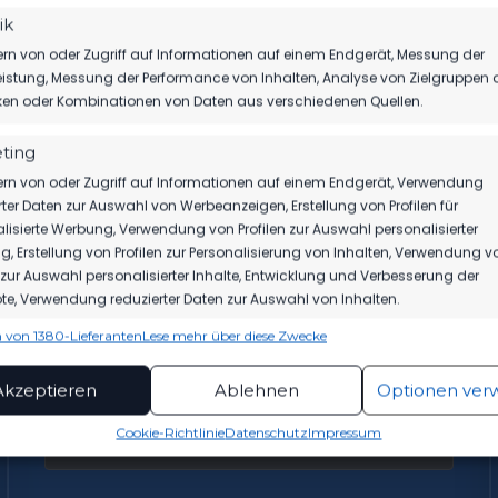
ik
rn von oder Zugriff auf Informationen auf einem Endgerät, Messung der
istung, Messung der Performance von Inhalten, Analyse von Zielgruppen 
iken oder Kombinationen von Daten aus verschiedenen Quellen.
ting
rn von oder Zugriff auf Informationen auf einem Endgerät, Verwendung
24. JULI 2026
rter Daten zur Auswahl von Werbeanzeigen, Erstellung von Profilen für
NEUER KOORDINATOR
lisierte Werbung, Verwendung von Profilen zur Auswahl personalisierter
KINDERFUSSBALL
, Erstellung von Profilen zur Personalisierung von Inhalten, Verwendung v
n zur Auswahl personalisierter Inhalte, Entwicklung und Verbesserung der
e, Verwendung reduzierter Daten zur Auswahl von Inhalten.
Dominic Primke übernimmt ab dem 01.08. die Rolle
des Koordinators Kinderfußball im Verein. Der Verein
freut sich, mit Dominic Primke den bisher noch
 von 1380-Lieferanten
Lese mehr über diese Zwecke
offenen Posten besetzen zu können....
ionen
Imme
hung und Kombination von Daten aus unterschiedlichen Quellen,
Akzeptieren
Ablehnen
Optionen ver
fung verschiedener Endgeräte, Identifikation von Endgeräten
automatisch übermittelter Informationen.
Cookie-Richtlinie
Datenschutz
Impressum
93
23
rleistung der Sicherheit, Verhinderung und
ckung von Betrug und Fehlerbehebung,