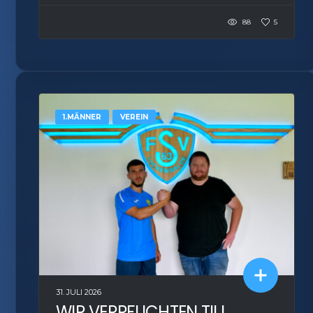
88
5
1.MÄNNER
VEREIN
31. JULI 2026
WIR VERPFLICHTEN TILL