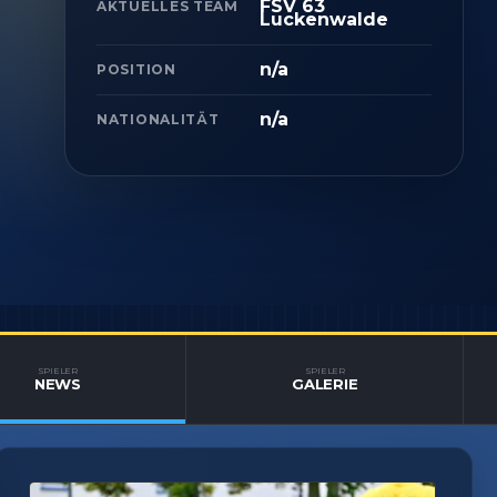
FSV 63
AKTUELLES TEAM
Luckenwalde
n/a
POSITION
n/a
NATIONALITÄT
SPIELER
SPIELER
NEWS
GALERIE