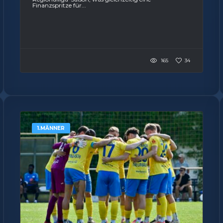
Finanzspritze für...
165
34
1.MÄNNER