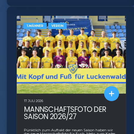
Berei
Ihre 
überm
1.MÄNNER
VEREIN
17. JULI 2026
MANNSCHAFTSFOTO DER
SAISON 2026/27
Pünktlich zum Auftakt der neuen Saison haben wir
das neue Mannschaftsfoto für Euch. Mehr zum Kader