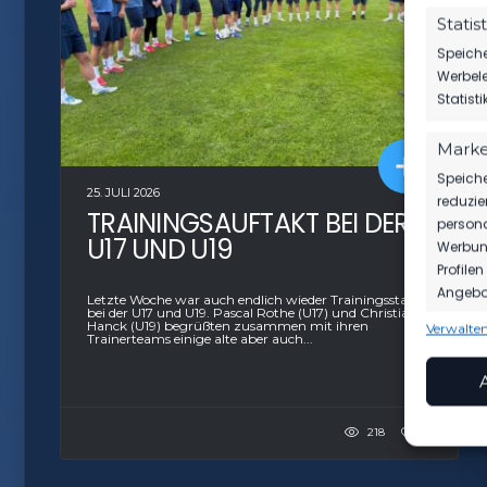
Statist
Speiche
Werbele
Statist
Marke
Speiche
25. JULI 2026
reduzie
TRAININGSAUFTAKT BEI DER
persona
U17 UND U19
Werbung
Profile
Angebot
Letzte Woche war auch endlich wieder Trainingsstart
bei der U17 und U19. Pascal Rothe (U17) und Christian
Hanck (U19) begrüßten zusammen mit ihren
Verwalten
Trainerteams einige alte aber auch...
Funkt
Abgleic
Verknüp
anhand 
218
16
Gewäh
Aufde