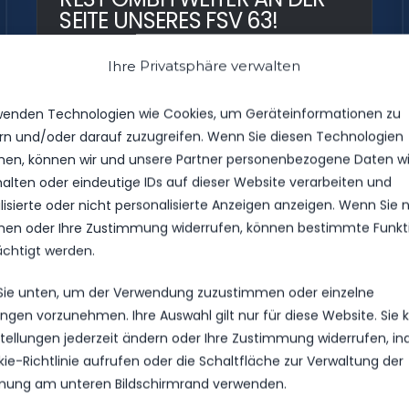
SEITE UNSERES FSV 63!
Anlässlich der Vertragsverlängerung statteten Max und
Ihre Privatsphäre verwalten
Claas unserem Sponsor einen Besuch ab. Bekannt ist
die REST GmbH als Tochter des SBAZV in der Region
Luckenwalde natürlich für ihren...
wenden Technologien wie Cookies, um Geräteinformationen zu
rn und/oder darauf zuzugreifen. Wenn Sie diesen Technologien
en, können wir und unsere Partner personenbezogene Daten w
halten oder eindeutige IDs auf dieser Website verarbeiten und
isierte oder nicht personalisierte Anzeigen anzeigen. Wenn Sie n
118
18
en oder Ihre Zustimmung widerrufen, können bestimmte Funkt
ächtigt werden.
 Sie unten, um der Verwendung zuzustimmen oder einzelne
lungen vorzunehmen. Ihre Auswahl gilt nur für diese Website. Sie
nstellungen jederzeit ändern oder Ihre Zustimmung widerrufen, i
NACHWUCHS
VEREIN
kie-Richtlinie aufrufen oder die Schaltfläche zur Verwaltung der
ung am unteren Bildschirmrand verwenden.