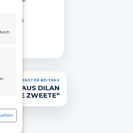
sstudium mit
nschen Phil
durch
on
NÄCHSTER BEITRAG
GRILLHAUS DILAN
T „DIE ZWEETE“
r aktiv
walten