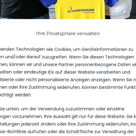
el Braune und Phil Butendeich am Freitag nach der Vertragsunterzei
Ihre Privatsphäre verwalten
 Butendeich, geboren und wohnhaft in Berlin Spandau, von der 
wenden Technologien wie Cookies, um Geräteinformationen zu
ehlendorf, danach 2 Jahre bei Hertha BSC Berlin und weitere
rn und/oder darauf zuzugreifen. Wenn Sie diesen Technologien
t er im zweiten Jahr bei Hertha 03 in der NOFV-Oberliga Nord a
en, können wir und unsere Partner personenbezogene Daten w
tiv.
halten oder eindeutige IDs auf dieser Website verarbeiten und
isierte oder nicht personalisierte Anzeigen anzeigen. Wenn Sie n
om BAK und Fürstenwalde, wo er bereits zum Test eingelad
en oder Ihre Zustimmung widerrufen, können bestimmte Funkt
ztlich das Gesamtpaket der Nuthestädter . Für den FSV pass
ächtigt werden.
hil neben seiner Stammposition im linken Mittelfeld auch das 
Lassen wir uns überraschen.
 Sie unten, um der Verwendung zuzustimmen oder einzelne
lungen vorzunehmen. Ihre Auswahl gilt nur für diese Website. Sie
dem Sport beruflich hingeht, da hat Phil Butendeich bereits
nstellungen jederzeit ändern oder Ihre Zustimmung widerrufen, i
ur begann er erst ein Studium bei der Polizei, brach dies abe
kie-Richtlinie aufrufen oder die Schaltfläche zur Verwaltung der