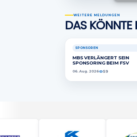
Gewäh
Aufde
Berei
WEITERE MELDUNGEN
Ihre 
DAS KÖNNTE 
überm
SPONSOREN
MBS VERLÄNGERT SEIN
SPONSORING BEIM FSV
59
06. Aug. 2026