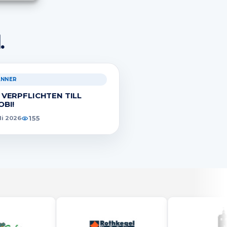
r aktiv
.
ÄNNER
 VERPFLICHTEN TILL
OBI!
155
uli 2026