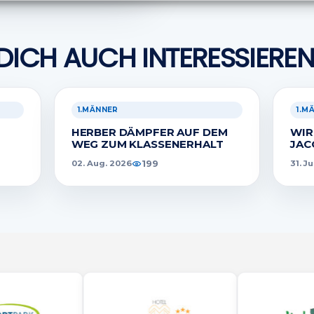
rleistung der Sicherheit, Verhinderung und
ckung von Betrug und Fehlerbehebung,
tstellung und Anzeige von Werbung und Inhalten,
Imme
Entscheidungen zum Datenschutz speichern und
DICH AUCH INTERESSIEREN
itteln.
1.MÄNNER
1.M
HERBER DÄMPFER AUF DEM
WIR
WEG ZUM KLASSENERHALT
JAC
199
02. Aug. 2026
31. J