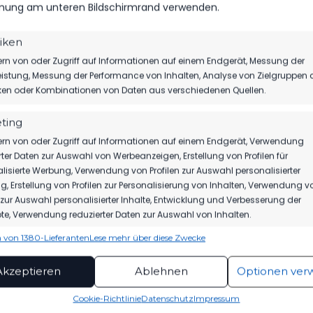
 sich mit diversen Jobs über Wasser, um in Kürze ein Lehramt
ung am unteren Bildschirmrand verwenden.
hulpädagogik zu beginnen.
tiken
 freuen uns auf diese Verstärkung unserer Mannschaft und wü
rn von oder Zugriff auf Informationen auf einem Endgerät, Messung der
ich alles Gute.
istung, Messung der Performance von Inhalten, Analyse von Zielgruppen 
iken oder Kombinationen von Daten aus verschiedenen Quellen.
ting
rn von oder Zugriff auf Informationen auf einem Endgerät, Verwendung
rter Daten zur Auswahl von Werbeanzeigen, Erstellung von Profilen für
lisierte Werbung, Verwendung von Profilen zur Auswahl personalisierter
, Erstellung von Profilen zur Personalisierung von Inhalten, Verwendung v
n zur Auswahl personalisierter Inhalte, Entwicklung und Verbesserung der
M VOM FSV 63
e, Verwendung reduzierter Daten zur Auswahl von Inhalten.
UNTERSTÜTZ
 von 1380-Lieferanten
Lese mehr über diese Zwecke
N TESTZENTRUM
ionen
Imme
APOTHEKE IN
hung und Kombination von Daten aus unterschiedlichen Quellen,
Akzeptieren
Ablehnen
Optionen ver
RASSE
fung verschiedener Endgeräte, Identifikation von Endgeräten
automatisch übermittelter Informationen.
Cookie-Richtlinie
Datenschutz
Impressum