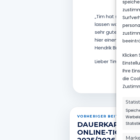
speiche
zustimm
„Tim hat sich bei u
Surfver
lassen wollten. Pos
personal
sehr guter linker F
zustimm
hier einen richtigen 
beeintr
Hendrik Brösel, Ges
Klicken
Lieber Tim, alles Gu
Einstel
Ihre Ei
die Coo
Zustimm
Statis
Speiche
VORHERIGER BEITRAG
Werbele
DAUERKARTENV
Statist
ONLINE-TICKETI
Marke