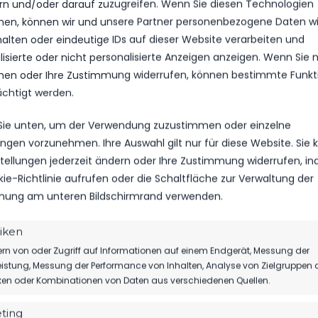
rn und/oder darauf zuzugreifen. Wenn Sie diesen Technologien
en, können wir und unsere Partner personenbezogene Daten w
ns einige Tage vorgestellt und dafür gesorgt, dass wir ihn n
halten oder eindeutige IDs auf dieser Website verarbeiten und
itive und ständige Kommunikation auf dem Feld, Lust auf Defe
isierte oder nicht personalisierte Anzeigen anzeigen. Wenn Sie n
uß. Ebenso war zu spüren, dass er sich über unseren Verein in
en oder Ihre Zustimmung widerrufen, können bestimmte Funkt
Schritt für sich sieht, der ihn gleichzeitig näher zur Heimat rü
ächtigt werden.
chäftsführer Sport über den Transfer.
 Sie unten, um der Verwendung zuzustimmen oder einzelne
te in unseren Farben. Die FSV-Familie freut sich auf Dich!
lungen vorzunehmen. Ihre Auswahl gilt nur für diese Website. Sie
nstellungen jederzeit ändern oder Ihre Zustimmung widerrufen, i
kie-Richtlinie aufrufen oder die Schaltfläche zur Verwaltung der
ung am unteren Bildschirmrand verwenden.
tiken
rn von oder Zugriff auf Informationen auf einem Endgerät, Messung der
istung, Messung der Performance von Inhalten, Analyse von Zielgruppen 
ERKAUF &
QUENTIN 
iken oder Kombinationen von Daten aus verschiedenen Quellen.
NG SAISON
ting