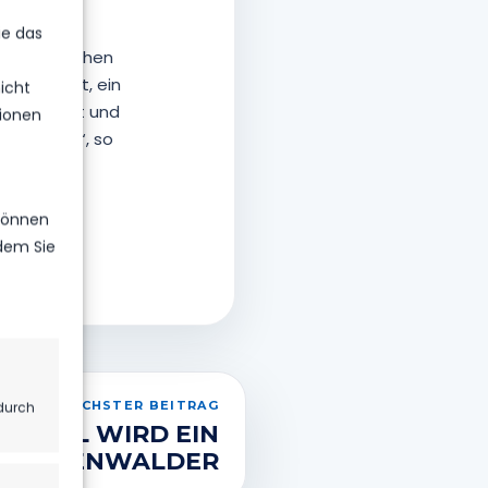
ie das
icht mehr gehen
nsivarbeit, ein
icht
formiert hat und
ionen
cken lässt.“, so
 können
ndem Sie
NÄCHSTER BEITRAG
durch
SEIDEL WIRD EIN
LUCKENWALDER