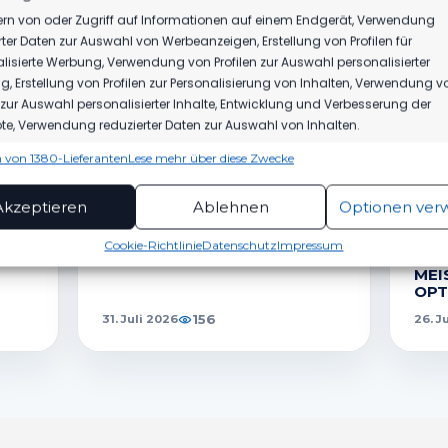
rn von oder Zugriff auf Informationen auf einem Endgerät, Verwendung
rter Daten zur Auswahl von Werbeanzeigen, Erstellung von Profilen für
lisierte Werbung, Verwendung von Profilen zur Auswahl personalisierter
, Erstellung von Profilen zur Personalisierung von Inhalten, Verwendung v
n zur Auswahl personalisierter Inhalte, Entwicklung und Verbesserung der
DICH AUCH INTERESSIEREN
e, Verwendung reduzierter Daten zur Auswahl von Inhalten.
 von 1380-Lieferanten
Lese mehr über diese Zwecke
ionen
Imme
hung und Kombination von Daten aus unterschiedlichen Quellen,
Akzeptieren
Ablehnen
Optionen ver
1.MÄNNER
1.M
fung verschiedener Endgeräte, Identifikation von Endgeräten
EM
WIR VERPFLICHTEN TILL
TRO
automatisch übermittelter Informationen.
Cookie-Richtlinie
Datenschutz
Impressum
T
JACOBI!
NIE
MEI
rleistung der Sicherheit, Verhinderung und
OPT
ckung von Betrug und Fehlerbehebung,
tstellung und Anzeige von Werbung und Inhalten,
Imme
156
31. Juli 2026
26. J
Entscheidungen zum Datenschutz speichern und
itteln.