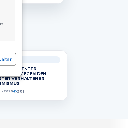
on
.
r aktiv
walten
ÄNNER
TZ VERDIENTER
DERLAGE GEGEN DEN
STER VERHALTENER
IMISMUS
r aktiv
301
uli 2026