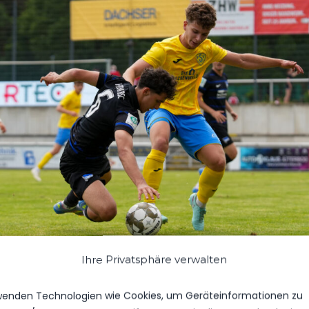
Ihre Privatsphäre verwalten
s beim Turmpokal am vergangenen Samstag für unseren FSV auf. Zukün
wenden Technologien wie Cookies, um Geräteinformationen zu
Regionalliga.