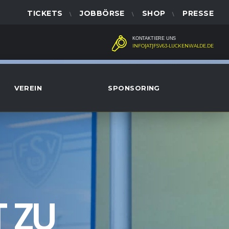
TICKETS
JOBBÖRSE
SHOP
PRESSE
KONTAKTIERE UNS
INFO[AT]FSV63-LUCKENWALDE.DE
VEREIN
SPONSORING
 ZU