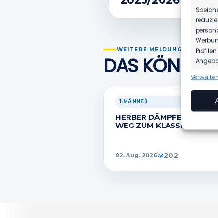
2025/2026
Speiche
reduzie
persona
Werbung
WEITERE MELDUNGEN
Profile
DAS KÖNNTE 
Angebot
Verwalten
Funkt
Abgleic
1.MÄNNER
Verknüp
HERBER DÄMPFER AUF D
anhand 
WEG ZUM KLASSENERHAL
Gewäh
Aufde
Berei
202
02. Aug. 2026
Ihre 
überm