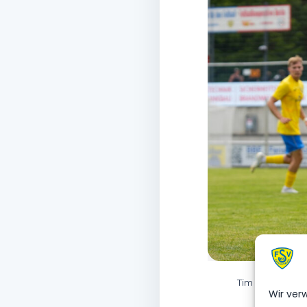
Tim lief bereit
Wir ver