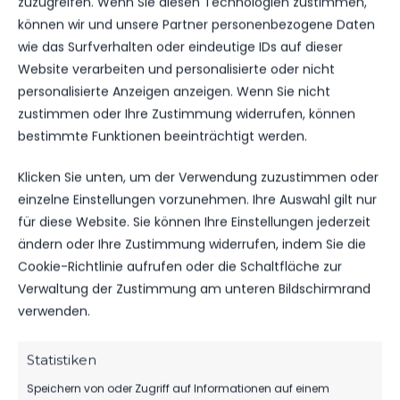
zuzugreifen. Wenn Sie diesen Technologien zustimmen,
uns, dass er in dieser Saison an der Seitenlinie der
können wir und unsere Partner personenbezogene Daten
E1, als Co-Trainer von Sebastian Müller-Rawolle
wie das Surfverhalten oder eindeutige IDs auf dieser
mit Rat und Tat zur Verfügung steht. Was für eine
Website verarbeiten und personalisierte oder nicht
tolle Leistung…!”: so fasst Jörg Abraham,
personalisierte Anzeigen anzeigen. Wenn Sie nicht
Sportwart beim FSV, sehr treffend zusammen.
zustimmen oder Ihre Zustimmung widerrufen, können
bestimmte Funktionen beeinträchtigt werden.
Wir wünschen ihm heute einen unvergesslichen
Ehrentag.
Wolfgang
: Bleib gesund und mach
Klicken Sie unten, um der Verwendung zuzustimmen oder
weiter so.
einzelne Einstellungen vorzunehmen. Ihre Auswahl gilt nur
für diese Website. Sie können Ihre Einstellungen jederzeit
ändern oder Ihre Zustimmung widerrufen, indem Sie die
Cookie-Richtlinie aufrufen oder die Schaltfläche zur
Verwaltung der Zustimmung am unteren Bildschirmrand
verwenden.
Statistiken
Speichern von oder Zugriff auf Informationen auf einem