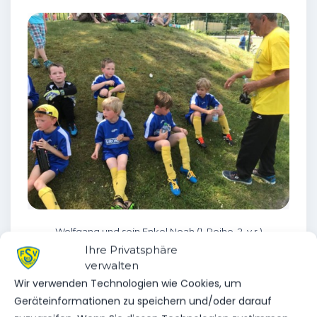
Wolfgang und sein Enkel Noah (1. Reihe, 2. v.r.)
Ihre Privatsphäre
verwalten
“Heute 2021, nach mehr oder weniger über
Wir verwenden Technologien wie Cookies, um
sechzig Jahren im Fußball, und mit stolzen 80
Geräteinformationen zu speichern und/oder darauf
Jahren ist er immer noch unermüdlich. Wir freuen