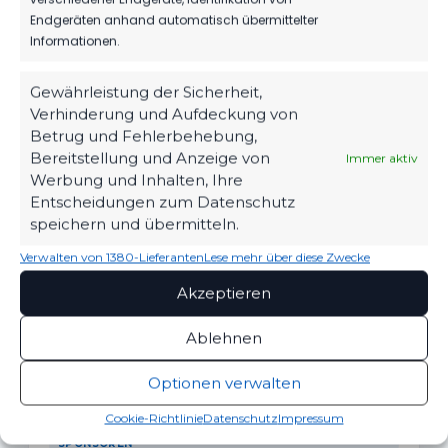
VERTRAG BEIM FSV
Endgeräten anhand automatisch übermittelter
Informationen.
Gewährleistung der Sicherheit,
Verhinderung und Aufdeckung von
WEITERE MELDUNGEN
Betrug und Fehlerbehebung,
DAS KÖNNTE DICH
Bereitstellung und Anzeige von
Immer aktiv
AUCH INTERESSIEREN.
Werbung und Inhalten, Ihre
Entscheidungen zum Datenschutz
speichern und übermitteln.
Verwalten von 1380-Lieferanten
Lese mehr über diese Zwecke
1.MÄNNER
Akzeptieren
TIM MEYER WECHSELT ZU GERMANIA
HALBERSTADT
Ablehnen
71
07. Aug. 2026
Optionen verwalten
Cookie-Richtlinie
Datenschutz
Impressum
SPONSOREN