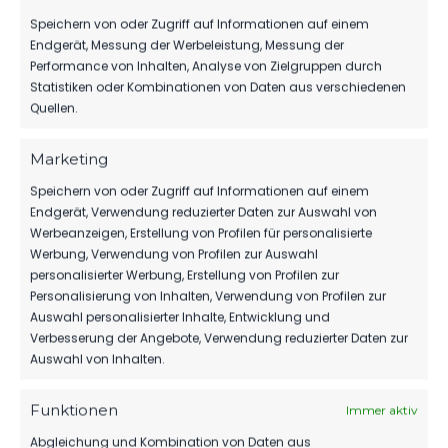
Speichern von oder Zugriff auf Informationen auf einem
Endgerät, Messung der Werbeleistung, Messung der
Performance von Inhalten, Analyse von Zielgruppen durch
1.MÄNNER
Statistiken oder Kombinationen von Daten aus verschiedenen
HERBER DÄMPFER AUF DEM WEG ZUM
Quellen.
KLASSENERHALT
204
02. Aug. 2026
Marketing
Speichern von oder Zugriff auf Informationen auf einem
Endgerät, Verwendung reduzierter Daten zur Auswahl von
Werbeanzeigen, Erstellung von Profilen für personalisierte
1.MÄNNER
Werbung, Verwendung von Profilen zur Auswahl
WIR VERPFLICHTEN TILL JACOBI!
personalisierter Werbung, Erstellung von Profilen zur
Personalisierung von Inhalten, Verwendung von Profilen zur
160
31. Juli 2026
Auswahl personalisierter Inhalte, Entwicklung und
Verbesserung der Angebote, Verwendung reduzierter Daten zur
Auswahl von Inhalten.
Funktionen
Immer aktiv
Abgleichung und Kombination von Daten aus