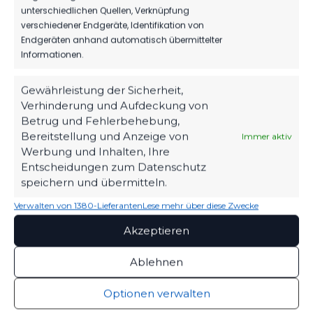
unterschiedlichen Quellen, Verknüpfung
verschiedener Endgeräte, Identifikation von
Endgeräten anhand automatisch übermittelter
Informationen.
Gewährleistung der Sicherheit,
Verhinderung und Aufdeckung von
OFFIZIELLE VEREINSSEITE
Betrug und Fehlerbehebung,
DEIN HEIMSPIEL. DEIN FSV.
Bereitstellung und Anzeige von
Immer aktiv
Werbung und Inhalten, Ihre
Tickets, Spielplan, News und Vereinsinfos – alles
Entscheidungen zum Datenschutz
kompakt auf einen Blick.
speichern und übermitteln.
Verwalten von 1380-Lieferanten
Lese mehr über diese Zwecke
TICKETS
Akzeptieren
Eintrittspreise & Spieltag
Ablehnen
Optionen verwalten
SPIELPLAN