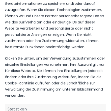
Geräteinformationen zu speichern und/oder darauf
NÄCHSTER BEITRAG
zuzugreifen. Wenn Sie diesen Technologien zustimmen,
TIM KOHNERT LEITET DAS
können wir und unsere Partner personenbezogene Daten
BRANDENBURG-DERBY
wie das Surfverhalten oder eindeutige IDs auf dieser
Website verarbeiten und personalisierte oder nicht
personalisierte Anzeigen anzeigen. Wenn Sie nicht
zustimmen oder Ihre Zustimmung widerrufen, können
bestimmte Funktionen beeinträchtigt werden.
WEITERE MELDUNGEN
DAS KÖNNTE DICH
Klicken Sie unten, um der Verwendung zuzustimmen oder
AUCH INTERESSIEREN.
einzelne Einstellungen vorzunehmen. Ihre Auswahl gilt nur
für diese Website. Sie können Ihre Einstellungen jederzeit
ändern oder Ihre Zustimmung widerrufen, indem Sie die
Cookie-Richtlinie aufrufen oder die Schaltfläche zur
SPONSOREN
Verwaltung der Zustimmung am unteren Bildschirmrand
verwenden.
MBS VERLÄNGERT SEIN SPONSORING
BEIM FSV
65
06. Aug. 2026
Statistiken