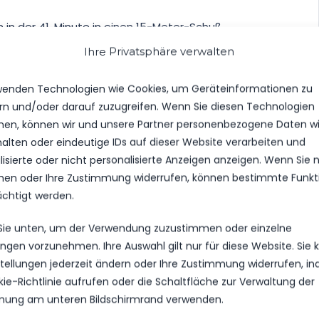
 in der 41. Minute in einen 15-Meter-Schuß
eiteren CFC-Ecke abblocken konnte, war das torlose
Ihre Privatsphäre verwalten
wenden Technologien wie Cookies, um Geräteinformationen zu
 – UNNÖTIGER PLATZVERWEIS
rn und/oder darauf zuzugreifen. Wenn Sie diesen Technologien
en, können wir und unsere Partner personenbezogene Daten w
 Partie zunächst, erfuhr dann aber in der
halten oder eindeutige IDs auf dieser Website verarbeiten und
epunkte. In der 77. Minute landete das Leder gar im
isierte oder nicht personalisierte Anzeigen anzeigen. Wenn Sie n
ch einem abgeblockten Hinterhaltsschuss Daniel
en oder Ihre Zustimmung widerrufen, können bestimmte Funkt
meintlichen Torschützen Simon Gollnack im Abseits
ächtigt werden.
der Torjubel über den von Schieri Wiethüchter
bebbte. Nach Rücksprache des Schieris mit seinem
 Sie unten, um der Verwendung zuzustimmen oder einzelne
er dann aber doch noch auf Abseits (77.).
lungen vorzunehmen. Ihre Auswahl gilt nur für diese Website. Sie
nstellungen jederzeit ändern oder Ihre Zustimmung widerrufen, i
einsatzstarke Simon Gollnack, nachdem er auf Grund der
kie-Richtlinie aufrufen oder die Schaltfläche zur Verwaltung der
s nach einer unnötigen Festhalte gegen Torhüter
ung am unteren Bildschirmrand verwenden.
te, wohl zu einem überflüssigen Kommentar hinreißen,