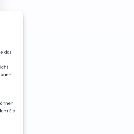
ie das
icht
ionen
 können
ndem Sie