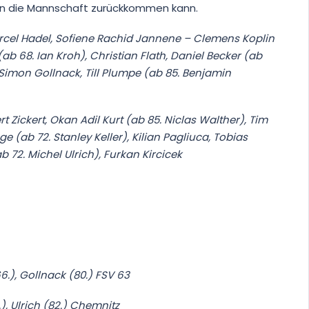
tstellung und Anzeige von Werbung und Inhalten,
Imme
r in die Mannschaft zurückkommen kann.
Entscheidungen zum Datenschutz speichern und
itteln.
Marcel Hadel, Sofiene Rachid Jannene – Clemens Koplin
 (ab 68. Ian Kroh), Christian Flath, Daniel Becker (ab
Simon Gollnack, Till Plumpe (ab 85. Benjamin
Zickert, Okan Adil Kurt (ab 85. Niclas Walther), Tim
 (ab 72. Stanley Keller), Kilian Pagliuca, Tobias
 72. Michel Ulrich), Furkan Kircicek
66.), Gollnack (80.) FSV 63
, Ulrich (82.) Chemnitz