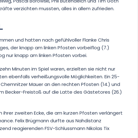
Hellwig, Pascal Borowski, Phil Butendeich und Tim Göth
äfte verzichten mussten, alles in allem zufrieden.
L
mmen und hatten nach gefühlvoller Flanke Chris
ges, der knapp am linken Pfosten vorbeiflog (7.)
og nur knapp am linken Pfosten vorbei.
ehn Minuten im Spiel waren, erzielten sie nicht nur
en ebenfalls verheißungsvolle Möglichkeiten. Ein 25-
e Chemnitzer Mauer an den rechten Pfosten (14.) und
em Becker-Freistoß auf die Latte des Gästetores (26.)
 ihrer zweiten Ecke, die am kurzen Pfosten verlängert
hance. Felix Brügmann durfte aus Nahdistanz
nzend reagierenden FSV-Schlussmann Nikolas Tix