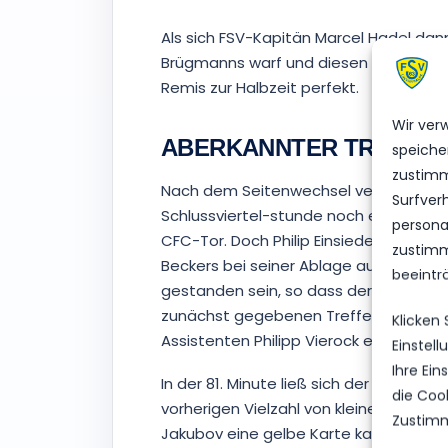
Als sich FSV-Kapitän Marcel Hadel dann
Brügmanns warf und diesen zu einer w
Remis zur Halbzeit perfekt.
Wir ver
ABERKANNTER TREFFER
speiche
zustimm
Nach dem Seitenwechsel verflachte die
Surfver
Schlussviertel-stunde noch einige Höh
personal
CFC-Tor. Doch Philip Einsiedel soll na
zustimm
Beckers bei seiner Ablage auf den ver
beeintr
gestanden sein, so dass der Luckenwal
zunächst gegebenen Treffer schnell a
Klicken
Assistenten Philipp Vierock entschied 
Einstel
Ihre Ei
In der 81. Minute ließ sich der stets 
die Coo
vorherigen Vielzahl von kleineren Foul
Zustimm
Jakubov eine gelbe Karte kassiert hat