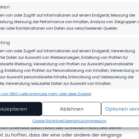
.
tiken
rn von oder Zugriff auf Informationen auf einem Endgerät, Messung der
istung, Messung der Performance von Inhalten, Analyse von Zielgruppen 
iken oder Kombinationen von Daten aus verschiedenen Quellen.
aune-Schützlinge keine Probleme bei der Chemnitzer
ting
st hätten Till Plumpe nach tollem Zuspiel Christian
uca Dahlke (93.) gar noch den Siegtreffer für ihr Team
rn von oder Zugriff auf Informationen auf einem Endgerät, Verwendung
rter Daten zur Auswahl von Werbeanzeigen, Erstellung von Profilen für
lisierte Werbung, Verwendung von Profilen zur Auswahl personalisierter
, Erstellung von Profilen zur Personalisierung von Inhalten, Verwendung v
 Remis, mit dem die Luckenwalder den Abstand auf den
n zur Auswahl personalisierter Inhalte, Entwicklung und Verbesserung der
auf vier Punkte erhöhen, die Chemnitzer aber ihre
e, Verwendung reduzierter Daten zur Auswahl von Inhalten.
tionen begraben können, in Ordnung.
 von 1380-Lieferanten
Lese mehr über diese Zwecke
ionen
Imme
hung und Kombination von Daten aus unterschiedlichen Quellen,
Akzeptieren
Ablehnen
Optionen ver
fung verschiedener Endgeräte, Identifikation von Endgeräten
hützlinge beim FC Carl-Zeiss Jena anzutreten und
automatisch übermittelter Informationen.
Cookie-Richtlinie
Datenschutz
Impressum
n Gollnack auch noch auf Christian Flath, der seine
rleistung der Sicherheit, Verhinderung und
eibt zu hoffen, dass der eine oder andere der eingangs
ckung von Betrug und Fehlerbehebung,