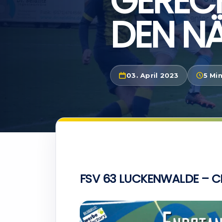
GEREC
DEN N
03. April 2023
5 Min
FSV 63 LUCKENWALDE – C