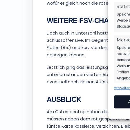
wofür er gleich noch die rote Karte sah
Statis
Speiche
WEITERE FSV-CHANCEN
Werbele
Statist
Doch auch in Unterzahl hatten die Br
Marke
Schlussoffensive. Im Gegenteil, zunäch
Flaths (85.) und kurz vor dem Abpfiff L
Speiche
reduzie
besorgen können.
persona
Werbung
Letztlich ging das leistungsgerechte
Profile
unter Umständen vierten Abstiegsrang 
Angebot
eventuell noch kleinen Aufstiegsambi
Verwalten
Funkt
AUSBLICK
Abgleic
Verknüp
Am Ostersonntag haben die Braune-Sc
anhand 
müssen neben dem rot gesperrten Simo
Gewäh
fünfte Karte kassierte, verzichten. Bl
Aufde