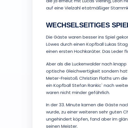
die ja erneut mit Lucas Vierling, Leon 
auf eine Vielzahl etatmäßiger Stammkr
WECHSELSEITIGES SPIE
Die Gäste waren besser ins Spiel geko
Löwes durch einen Kopfball Lukas Stag
einen ersten Hochkaräter. Das Leder fl
Aber als die Luckenwalder nach knapp z
optische Gleichwertigkeit sondern hatt
Meter-Freistoß Christian Flaths um di
ein Kopfball Stefan Rankic` nach weit
waren nicht minder gefährlich.
In der 33. Minute kamen die Gäste nach
wurde, zu einer weiteren sehr guten C
ungehindert köpfen, fand aber im glä
seinen Meister.