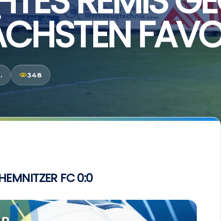
HTES REMIS G
ÄCHSTEN FAVO
.
348
HEMNITZER FC 0:0