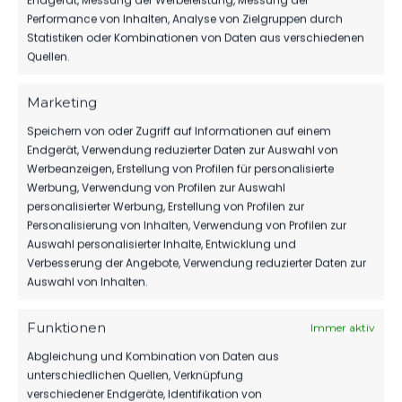
Endgerät, Messung der Werbeleistung, Messung der
Performance von Inhalten, Analyse von Zielgruppen durch
Beste Spieler: Daniel Becker, Christian Flath, Phil
Statistiken oder Kombinationen von Daten aus verschiedenen
Butendeich FSV 63
Quellen.
Eric Voufack, Theo Ogbidi, Djamal
Marketing
Ziane Lok
Speichern von oder Zugriff auf Informationen auf einem
Fred Krüger
Endgerät, Verwendung reduzierter Daten zur Auswahl von
Werbeanzeigen, Erstellung von Profilen für personalisierte
Werbung, Verwendung von Profilen zur Auswahl
personalisierter Werbung, Erstellung von Profilen zur
Personalisierung von Inhalten, Verwendung von Profilen zur
Auswahl personalisierter Inhalte, Entwicklung und
Verbesserung der Angebote, Verwendung reduzierter Daten zur
Auswahl von Inhalten.
Funktionen
Immer aktiv
Abgleichung und Kombination von Daten aus
unterschiedlichen Quellen, Verknüpfung
verschiedener Endgeräte, Identifikation von