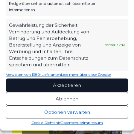
Endgeräten anhand automatisch übermittelter
Informationen.
PRESSEKONFERENZ
Gewährleistung der Sicherheit,
Verhinderung und Aufdeckung von
Betrug und Fehlerbehebung,
Bereitstellung und Anzeige von
Immer aktiv
Klicke auf "Ich stimme zu", um zu
Werbung und Inhalten, Ihre
aktivieren
Entscheidungen zum Datenschutz
Cookie-Richtlinie
speichern und übermitteln.
Ich stimme zu
Verwalten von 1380-Lieferanten
Lese mehr über diese Zwecke
Akzeptieren
Ablehnen
STIMMEN ZUM SPIEL
Optionen verwalten
Cookie-Richtlinie
Datenschutz
Impressum