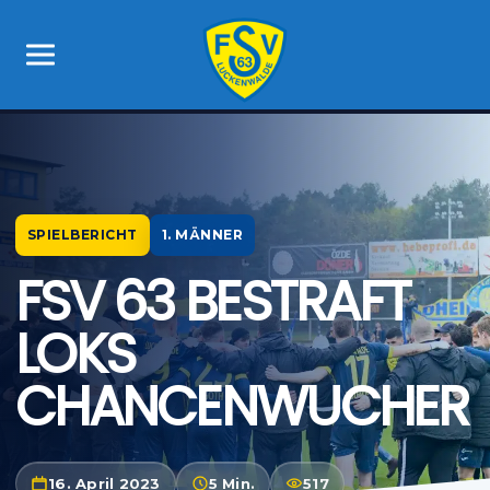
SPIELBERICHT
1. MÄNNER
FSV 63 BESTRAFT
LOKS
CHANCENWUCHER
16. April 2023
5 Min.
517