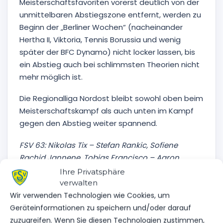
Meisterschaftsfavoriten vorerst deutlich von der
unmittelbaren Abstiegszone entfernt, werden zu
Beginn der „Berliner Wochen“ (nacheinander
Hertha II, Viktoria, Tennis Borussia und wenig
später der BFC Dynamo) nicht locker lassen, bis
ein Abstieg auch bei schlimmsten Theorien nicht
mehr möglich ist.
Die Regionalliga Nordost bleibt sowohl oben beim
Meisterschaftskampf als auch unten im Kampf
gegen den Abstieg weiter spannend.
FSV 63: Nikolas Tix – Stefan Rankic, Sofiene
Rachid Jannene, Tobias Francisco – Aaron
Bogdan (ab 83.Lucas Vierling), Leon Hellwig (ab
Ihre Privatsphäre
79.Daniel Hefele), Christian Flath, Daniel Becker
verwalten
(ab 89. Marcel Hadel), Luca Dahlke (ab 46. Tim
Wir verwenden Technologien wie Cookies, um
Göth) – Till Plumpe
Geräteinformationen zu speichern und/oder darauf
zuzugreifen. Wenn Sie diesen Technologien zustimmen,