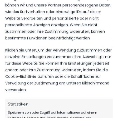
Lok Leipzig: Niclas Müller – Luca Sirch, Leon
können wir und unsere Partner personenbezogene Daten
Heynke, Farid Abderrahmane, Mike Eglseder (ab
wie das Surfverhalten oder eindeutige IDs auf dieser
61. Linus Jakob Zimmer) – Theo Ogbidi, Eric
Website verarbeiten und personalisierte oder nicht
Voufack, Riccardo Grym (ab 61. Tobias
personalisierte Anzeigen anzeigen. Wenn Sie nicht
Dombrowa), Zak Paulo Piplica (ab 79. Bogdan
zustimmen oder Ihre Zustimmung widerrufen, können
Rangelov), Osman Atilgan (ab 61. Sascha Pfeffer)
bestimmte Funktionen beeinträchtigt werden.
– Djamal Ziane
Klicken Sie unten, um der Verwendung zuzustimmen oder
SR: Marko Wartmann (Großvargula)
einzelne Einstellungen vorzunehmen. Ihre Auswahl gilt nur
für diese Website. Sie können Ihre Einstellungen jederzeit
Zuschauer: 702
ändern oder Ihre Zustimmung widerrufen, indem Sie die
Cookie-Richtlinie aufrufen oder die Schaltfläche zur
Tore: 0:1 (57.) Djamal Ziane, 1:1 (63.) Phil
Verwaltung der Zustimmung am unteren Bildschirmrand
Butendeich, 2:1 (69.) Christian Flath
verwenden.
Gelb: Bogdan (49.), Flath (72.), Butendeich (85.),
Vierling (93.), Plumpe (93.) FSV 63
Statistiken
Speichern von oder Zugriff auf Informationen auf einem
Heynke (14.), Sirch (69.), Piplica (76.) Lok