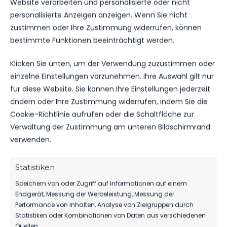
Website verarbeiten und personalisierte oder nicht
personalisierte Anzeigen anzeigen. Wenn Sie nicht
DATUM
BEGEGNUNG
ERGEBNIS
WETTBEWE
zustimmen oder Ihre Zustimmung widerrufen, können
bestimmte Funktionen beeinträchtigt werden.
FSV 63
SA.., 15.
Luckenwalde
Klicken Sie unten, um der Verwendung zuzustimmen oder
OKT.
II
Landesliga
einzelne Einstellungen vorzunehmen. Ihre Auswahl gilt nur
2022
3:3
vs. FSV
Süd
“Glückauf”
15:00
für diese Website. Sie können Ihre Einstellungen jederzeit
Brieske/​
Uhr
ändern oder Ihre Zustimmung widerrufen, indem Sie die
Senftenberg
Cookie-Richtlinie aufrufen oder die Schaltfläche zur
Verwaltung der Zustimmung am unteren Bildschirmrand
verwenden.
ÄHNLICHE BEITRÄGE
FSV „Glückauf“ Brieske/​
FSV “Glückauf” Brieske/​
Statistiken
Senftenberg vs FSV 63
Senftenberg vs FSV 63
Luckenwalde II
Luckenwalde II
Speichern von oder Zugriff auf Informationen auf einem
4. Mai 2024
8. November 2025
Endgerät, Messung der Werbeleistung, Messung der
Ähnlicher Beitrag
Ähnlicher Beitrag
Performance von Inhalten, Analyse von Zielgruppen durch
FSV 63 Luckenwalde II vs
Statistiken oder Kombinationen von Daten aus verschiedenen
FSV “Glückauf” Brieske/​
Quellen.