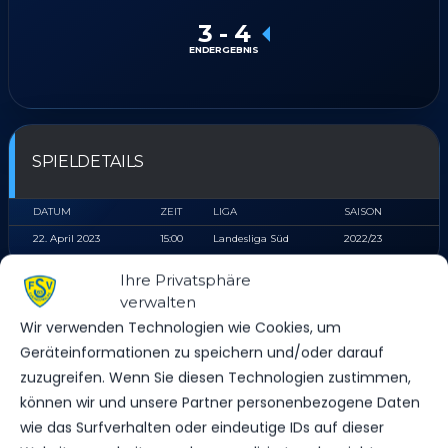
3
-
4
ENDERGEBNIS
SPIELDETAILS
DATUM
ZEIT
LIGA
SAISON
22. April 2023
15:00
Landesliga Süd
2022/23
Ihre Privatsphäre
verwalten
ERGEBNIS
Wir verwenden Technologien wie Cookies, um
Geräteinformationen zu speichern und/oder darauf
MANNSCHAFT
TORE
SPIELAUSGANG
zuzugreifen. Wenn Sie diesen Technologien zustimmen,
FSV “Glückauf” Brieske/​Senftenberg
3
Niederlage
können wir und unsere Partner personenbezogene Daten
wie das Surfverhalten oder eindeutige IDs auf dieser
FSV 63 Luckenwalde II
4
Sieg