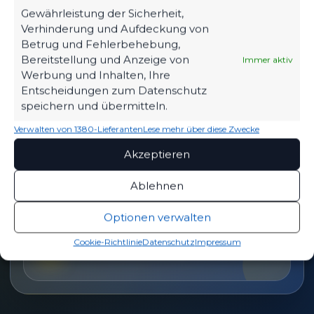
Tickets, Spielplan, News und Vereinsinfos – alles
Gewährleistung der Sicherheit,
kompakt auf einen Blick.
Verhinderung und Aufdeckung von
Betrug und Fehlerbehebung,
Bereitstellung und Anzeige von
Immer aktiv
TICKETS
Werbung und Inhalten, Ihre
Eintrittspreise & Spieltag
Entscheidungen zum Datenschutz
speichern und übermitteln.
Verwalten von 1380-Lieferanten
Lese mehr über diese Zwecke
Akzeptieren
SPIELPLAN
Nächste Partien ansehen
Ablehnen
Optionen verwalten
PARTNER WERDEN
Cookie-Richtlinie
Datenschutz
Impressum
Sponsoring & Netzwerk