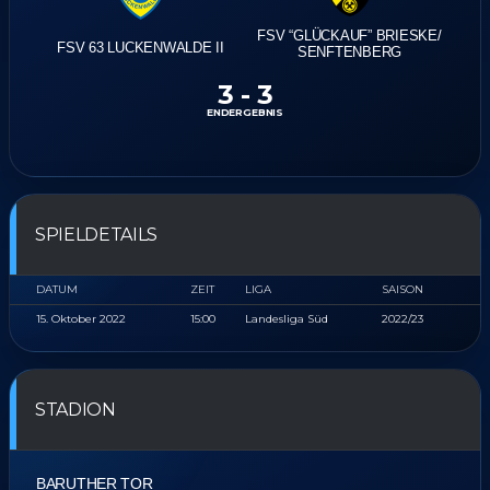
FSV “GLÜCKAUF” BRIESKE/​
FSV 63 LUCKENWALDE II
SENFTENBERG
3
-
3
ENDERGEBNIS
SPIELDETAILS
DATUM
ZEIT
LIGA
SAISON
15. Oktober 2022
15:00
Landesliga Süd
2022/23
STADION
BARUTHER TOR