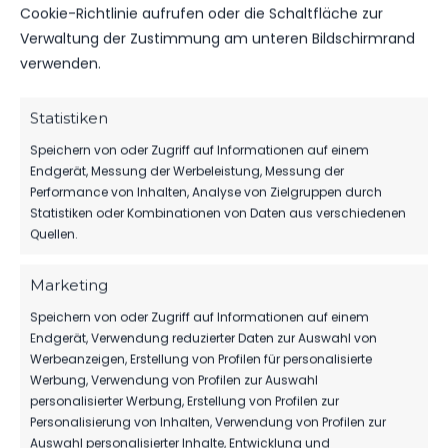
ERGEBNIS
Cookie-Richtlinie aufrufen oder die Schaltfläche zur
Verwaltung der Zustimmung am unteren Bildschirmrand
MANNSCHAFT
TORE
SPIELAUSGANG
verwenden.
FSV 63 Luckenwalde II
3
Draw
FSV “Glückauf” Brieske/​Senftenberg
3
Draw
Statistiken
Speichern von oder Zugriff auf Informationen auf einem
Endgerät, Messung der Werbeleistung, Messung der
DATUM
BEGEGNUNG
ERGEBNIS
WETTBEWE
Performance von Inhalten, Analyse von Zielgruppen durch
Statistiken oder Kombinationen von Daten aus verschiedenen
Für diese Auswahl wurden keine Spiele gefunden.
Quellen.
Marketing
ÄHNLICHE BEITRÄGE
Speichern von oder Zugriff auf Informationen auf einem
FSV „Glückauf“ Brieske/​
FSV „Glückauf“ Brieske/​
Endgerät, Verwendung reduzierter Daten zur Auswahl von
Senftenberg vs FSV 63
Senftenberg vs FSV 63
Werbeanzeigen, Erstellung von Profilen für personalisierte
Luckenwalde II
Luckenwalde II
Werbung, Verwendung von Profilen zur Auswahl
22. April 2023
4. Mai 2024
personalisierter Werbung, Erstellung von Profilen zur
Ähnlicher Beitrag
Ähnlicher Beitrag
Personalisierung von Inhalten, Verwendung von Profilen zur
Auswahl personalisierter Inhalte, Entwicklung und
FSV “Glückauf” Brieske/​