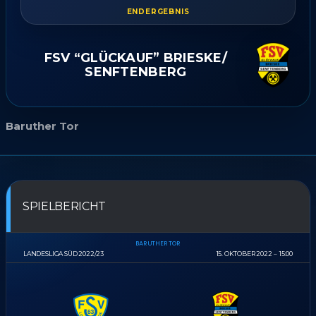
ENDERGEBNIS
FSV “GLÜCKAUF” BRIESKE/​
SENFTENBERG
Baruther Tor
SPIELBERICHT
BARUTHER TOR
LANDESLIGA SÜD 2022/23
15. OKTOBER 2022
15:00