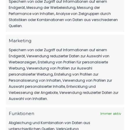
STAHL BRANDENBURG
Speichern von oder Zugriff auf Informationen auf einem
GEWINNT BY MIKA-CUP
Endgerät, Messung der Werbeleistung, Messung der
Performance von Inhalten, Analyse von Zielgruppen durch
Statistiken oder Kombinationen von Daten aus verschiedenen
Quellen.
WEITERE MELDUNGEN
Marketing
DAS KÖNNTE DICH
Speichern von oder Zugriff auf Informationen auf einem
Endgerät, Verwendung reduzierter Daten zur Auswahl von
AUCH INTERESSIEREN.
Werbeanzeigen, Erstellung von Profilen für personalisierte
Werbung, Verwendung von Profilen zur Auswahl
personalisierter Werbung, Erstellung von Profilen zur
Personalisierung von Inhalten, Verwendung von Profilen zur
1.MÄNNER
Auswahl personalisierter Inhalte, Entwicklung und
Verbesserung der Angebote, Verwendung reduzierter Daten zur
DIE NÄCHSTE ENTTÄUSCHUNG FÜR
Auswahl von Inhalten.
LUCKENWALDE
125
09. Aug. 2026
Funktionen
Immer aktiv
Abgleichung und Kombination von Daten aus
unterschiedlichen Quellen, Verknüpfung