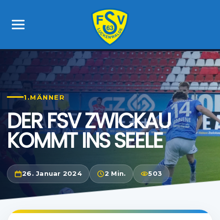
1.MÄNNER
DER FSV ZWICKAU
KOMMT INS SEELE
26. Januar 2024
2 Min.
503