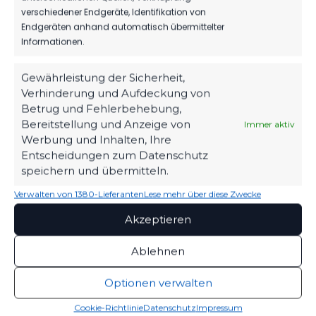
1.MÄNNER
verschiedener Endgeräte, Identifikation von
Endgeräten anhand automatisch übermittelter
TIM MEYER WECHSELT ZU GERMANIA
Informationen.
HALBERSTADT
102
07. Aug. 2026
Gewährleistung der Sicherheit,
Verhinderung und Aufdeckung von
Betrug und Fehlerbehebung,
Bereitstellung und Anzeige von
Immer aktiv
1.MÄNNER
Werbung und Inhalten, Ihre
HERBER DÄMPFER AUF DEM WEG ZUM
Entscheidungen zum Datenschutz
KLASSENERHALT
speichern und übermitteln.
223
02. Aug. 2026
Verwalten von 1380-Lieferanten
Lese mehr über diese Zwecke
Akzeptieren
Ablehnen
Optionen verwalten
Cookie-Richtlinie
Datenschutz
Impressum