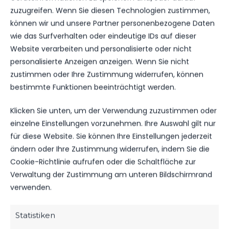
bisher mit vielen und teilweise Traumtoren immer
zuzugreifen. Wenn Sie diesen Technologien zustimmen,
in sich. Nehmt eure Familien oder Freunde mit ins
können wir und unsere Partner personenbezogene Daten
Stadion und seid live dabei!
wie das Surfverhalten oder eindeutige IDs auf dieser
Website verarbeiten und personalisierte oder nicht
Sonntag 13 Uhr – Werner-Seelenbinder-Stadion!
personalisierte Anzeigen anzeigen. Wenn Sie nicht
Wir sehen uns.
zustimmen oder Ihre Zustimmung widerrufen, können
bestimmte Funktionen beeinträchtigt werden.
Klicken Sie unten, um der Verwendung zuzustimmen oder
einzelne Einstellungen vorzunehmen. Ihre Auswahl gilt nur
für diese Website. Sie können Ihre Einstellungen jederzeit
VORHERIGER BEITRAG
ändern oder Ihre Zustimmung widerrufen, indem Sie die
VEREINSSPIELPLAN VOM
Cookie-Richtlinie aufrufen oder die Schaltfläche zur
26.01 – 28.01.24
Verwaltung der Zustimmung am unteren Bildschirmrand
verwenden.
Statistiken
NÄCHSTER BEITRAG