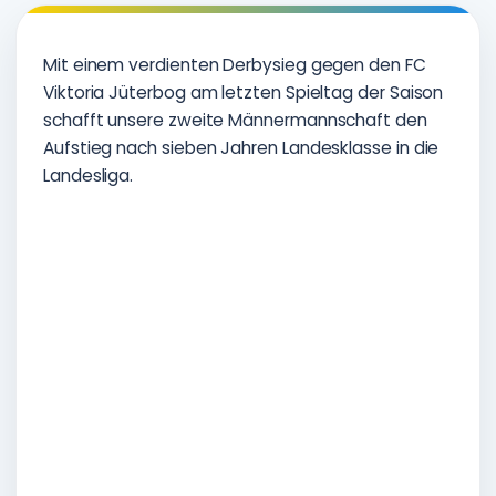
Mit einem verdienten Derbysieg gegen den FC
Viktoria Jüterbog am letzten Spieltag der Saison
schafft unsere zweite Männermannschaft den
Aufstieg nach sieben Jahren Landesklasse in die
Landesliga.
Siegerehrung durch Ralph Belling (links, Staffelleiter
Landesklasse Ost, FLB) und Marko Schmidt (rechts,
Schiedsrichteransetzer Landesliga/Landesklasse im
FLB)