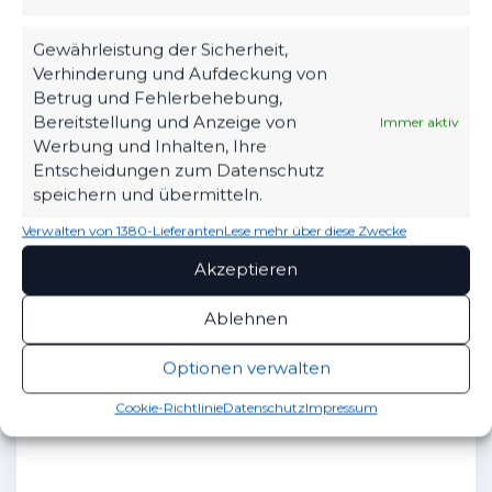
“Auch Dennis kenne ich seit meiner ersten
Trainertätigkeit mit 19 Jahren aus dem
Gewährleistung der Sicherheit,
Nachwuchsbereich: vom Jugendlichen bis zum
Verhinderung und Aufdeckung von
Betrug und Fehlerbehebung,
erwachsenen Mann, der im Beruf und in der
Bereitstellung und Anzeige von
Immer aktiv
Familie angekommen ist. Mit diesem
Werbung und Inhalten, Ihre
sympathischer Kerl war es eine echt geile Zeit.
Entscheidungen zum Datenschutz
Danke für Deine Unterstützung.”: fasst Rainer
speichern und übermitteln.
Stock den Rücktritt von Dennis Riedel noch einmal
Verwalten von 1380-Lieferanten
Lese mehr über diese Zwecke
bewegend zusammen.
Akzeptieren
Ablehnen
Optionen verwalten
Cookie-Richtlinie
Datenschutz
Impressum
Verabschiedung der beiden Krenz-Brüder (links
Daniel und rechts Sebastian)