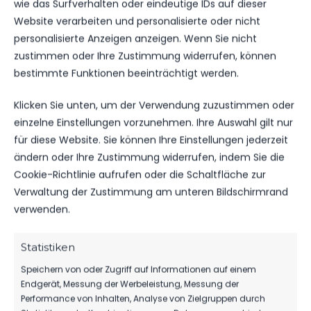
wie das Surfverhalten oder eindeutige IDs auf dieser
Das Team verlässt, durch seinen Wechsel in die 1.
Website verarbeiten und personalisierte oder nicht
Mannschaft, ja nicht nur der Trainer Rainer Stock
personalisierte Anzeigen anzeigen. Wenn Sie nicht
(der FSV berichtete:
Link
). Es hängen auch 4
zustimmen oder Ihre Zustimmung widerrufen, können
Spieler ihre Fussballschuhe an den Haken und der
bestimmte Funktionen beeinträchtigt werden.
Co-Trainer Dennis Riedel geht.
Klicken Sie unten, um der Verwendung zuzustimmen oder
Am vergangenen Spieltag in Müllrose wurde
einzelne Einstellungen vorzunehmen. Ihre Auswahl gilt nur
bereits Patrick Bergemann gebührend nach 4
für diese Website. Sie können Ihre Einstellungen jederzeit
Jahren FSV verabschiedet. “Ein Typ und eine
ändern oder Ihre Zustimmung widerrufen, indem Sie die
echte Bereicherung für die Mannschaft”: mit
Cookie-Richtlinie aufrufen oder die Schaltfläche zur
diesen Worten fasste Rainer Stock den Ausstieg
Verwaltung der Zustimmung am unteren Bildschirmrand
von Bergi zusammen.
verwenden.
Am gestrigen Spieltag wurden dann noch
Sebastian Krenz und Daniel Krenz in den
Statistiken
Fussballruhestand verabschiedet. “Immer wenn
Speichern von oder Zugriff auf Informationen auf einem
es am Schönsten ist, dann fällt es auch am
Endgerät, Messung der Werbeleistung, Messung der
Leichtesten…”: kommentiert Co-Trainer Ronny
Performance von Inhalten, Analyse von Zielgruppen durch