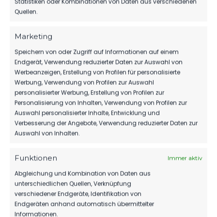
Karcher den Abschied von den Brüdern Sebastian
Statistiken oder Kombinationen von Daten aus verschiedenen
Quellen.
“Borstel” und Daniel Krenz. Beide haben die
gesamte Fussballjugend hindurch beim FSV
Marketing
gekickt und nun ist es Zeit sich anderen Themen
zu widmen. Borstel zum Beispiel steigt als Co-
Speichern von oder Zugriff auf Informationen auf einem
Trainer gleich bei der Zweeten ein.
Endgerät, Verwendung reduzierter Daten zur Auswahl von
Werbeanzeigen, Erstellung von Profilen für personalisierte
Neben Daniel und Sebastian wurde auch Gustav
Werbung, Verwendung von Profilen zur Auswahl
personalisierter Werbung, Erstellung von Profilen zur
Middendorf verabschiedet. Rainer Stock dazu:
Personalisierung von Inhalten, Verwendung von Profilen zur
“Ich habe Gustav seit den D-Junioren begleitet …
Auswahl personalisierter Inhalte, Entwicklung und
und ziehe meine Hut vor Gustav. Du kamst nach
Verbesserung der Angebote, Verwendung reduzierter Daten zur
deinem schweren Unfall zurück und fandest
Auswahl von Inhalten.
erneut den Weg…das macht nicht Jeder. Gustav
ist Einer, dem gibst Du einen Ball und er spielt
Funktionen
Immer aktiv
damit. Alles Gute bei Deinen neuen Aufgaben.”
Abgleichung und Kombination von Daten aus
unterschiedlichen Quellen, Verknüpfung
Und nicht zuletzt wurde mit Dennis Riedel ein
verschiedener Endgeräte, Identifikation von
verdienter Wegbegleiter im FSV und besonders
Endgeräten anhand automatisch übermittelter
bei der 2. Mannschaft feierlich verabschiedet.
Informationen.