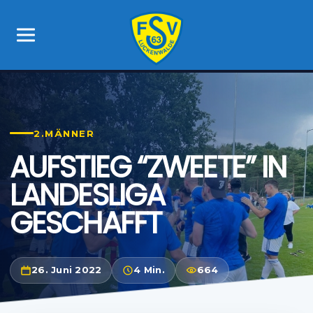
2.MÄNNER
AUFSTIEG “ZWEETE” IN
LANDESLIGA
GESCHAFFT
26. Juni 2022
4 Min.
664