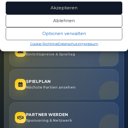
OFFIZIELLE VEREINSSEITE
Akzeptieren
DEIN HEIMSPIEL. DEIN FSV.
Ablehnen
Tickets, Spielplan, News und Vereinsinfos – alles
kompakt auf einen Blick.
Optionen verwalten
Cookie-Richtlinie
Datenschutz
Impressum
TICKETS
Eintrittspreise & Spieltag
SPIELPLAN
Nächste Partien ansehen
PARTNER WERDEN
Sponsoring & Netzwerk