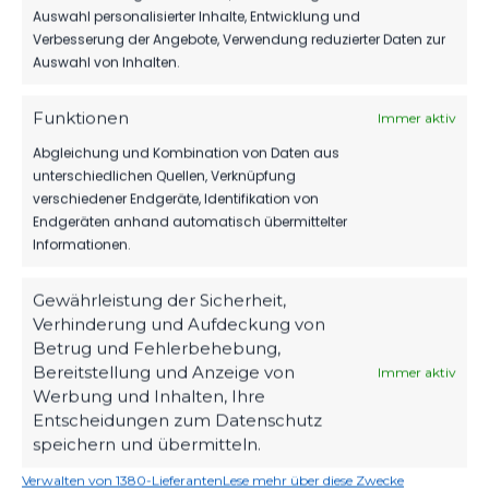
Auswahl personalisierter Inhalte, Entwicklung und
Verbesserung der Angebote, Verwendung reduzierter Daten zur
Auswahl von Inhalten.
SPONSOREN
REST GMBH WEITER AN DER SEITE
Funktionen
Immer aktiv
UNSERES FSV 63!
Abgleichung und Kombination von Daten aus
112
27. Juli 2026
unterschiedlichen Quellen, Verknüpfung
verschiedener Endgeräte, Identifikation von
Endgeräten anhand automatisch übermittelter
Informationen.
Gewährleistung der Sicherheit,
Verhinderung und Aufdeckung von
Betrug und Fehlerbehebung,
Bereitstellung und Anzeige von
Immer aktiv
Werbung und Inhalten, Ihre
Entscheidungen zum Datenschutz
speichern und übermitteln.
Verwalten von 1380-Lieferanten
Lese mehr über diese Zwecke