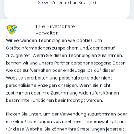
Steve Müller und Ian Kroh (re.)
Ihre Privatsphäre
verwalten
Wir verwenden Technologien wie Cookies, um
VORHERIGER BEITRAG
Geräteinformationen zu speichern und/oder darauf
HELFERAUFRUF FÜR DIE
zuzugreifen. Wenn Sie diesen Technologien zustimmen,
AKTION “WIR MACHEN DAS
können wir und unsere Partner personenbezogene Daten
SEELE CHIC”
wie das Surfverhalten oder eindeutige IDs auf dieser
Website verarbeiten und personalisierte oder nicht
personalisierte Anzeigen anzeigen. Wenn Sie nicht
zustimmen oder Ihre Zustimmung widerrufen, können
NÄCHSTER BEITRAG
bestimmte Funktionen beeinträchtigt werden.
LANGJÄHRIGER SPIELER
VERLÄNGERT VERTRAG
Klicken Sie unten, um der Verwendung zuzustimmen oder
einzelne Einstellungen vorzunehmen. Ihre Auswahl gilt nur
für diese Website. Sie können Ihre Einstellungen jederzeit