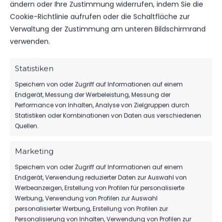
ändern oder Ihre Zustimmung widerrufen, indem Sie die
Cookie-Richtlinie aufrufen oder die Schaltfläche zur
WEITERE MELDUNGEN
DAS KÖNNTE DICH
Verwaltung der Zustimmung am unteren Bildschirmrand
verwenden.
AUCH INTERESSIEREN.
Statistiken
Speichern von oder Zugriff auf Informationen auf einem
Endgerät, Messung der Werbeleistung, Messung der
1.MÄNNER
Performance von Inhalten, Analyse von Zielgruppen durch
HERBER DÄMPFER AUF DEM WEG ZUM
Statistiken oder Kombinationen von Daten aus verschiedenen
KLASSENERHALT
Quellen.
186
02. Aug. 2026
Marketing
Speichern von oder Zugriff auf Informationen auf einem
Endgerät, Verwendung reduzierter Daten zur Auswahl von
1.MÄNNER
Werbeanzeigen, Erstellung von Profilen für personalisierte
WIR VERPFLICHTEN TILL JACOBI!
Werbung, Verwendung von Profilen zur Auswahl
personalisierter Werbung, Erstellung von Profilen zur
149
31. Juli 2026
Personalisierung von Inhalten, Verwendung von Profilen zur