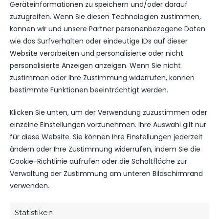
Geräteinformationen zu speichern und/oder darauf
zuzugreifen. Wenn Sie diesen Technologien zustimmen,
können wir und unsere Partner personenbezogene Daten
wie das Surfverhalten oder eindeutige IDs auf dieser
Website verarbeiten und personalisierte oder nicht
personalisierte Anzeigen anzeigen. Wenn Sie nicht
OFFIZIELLE VEREINSSEITE
zustimmen oder Ihre Zustimmung widerrufen, können
DEIN HEIMSPIEL. DEIN FSV.
bestimmte Funktionen beeinträchtigt werden.
Tickets, Spielplan, News und Vereinsinfos – alles
Klicken Sie unten, um der Verwendung zuzustimmen oder
kompakt auf einen Blick.
einzelne Einstellungen vorzunehmen. Ihre Auswahl gilt nur
für diese Website. Sie können Ihre Einstellungen jederzeit
ändern oder Ihre Zustimmung widerrufen, indem Sie die
TICKETS
Cookie-Richtlinie aufrufen oder die Schaltfläche zur
Eintrittspreise & Spieltag
Verwaltung der Zustimmung am unteren Bildschirmrand
verwenden.
SPIELPLAN
Statistiken
Nächste Partien ansehen