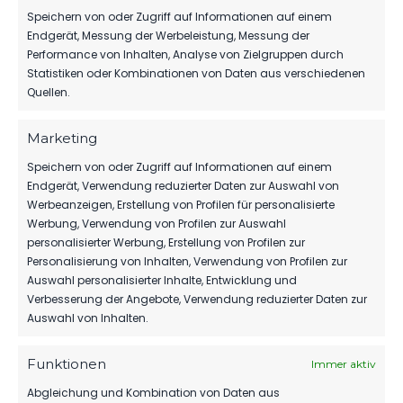
Speichern von oder Zugriff auf Informationen auf einem
Endgerät, Messung der Werbeleistung, Messung der
Performance von Inhalten, Analyse von Zielgruppen durch
Statistiken oder Kombinationen von Daten aus verschiedenen
PARTNER WERDEN
Quellen.
Sponsoring & Netzwerk
Marketing
Speichern von oder Zugriff auf Informationen auf einem
Endgerät, Verwendung reduzierter Daten zur Auswahl von
NEUESTE NACHRICHTEN
Werbeanzeigen, Erstellung von Profilen für personalisierte
Werbung, Verwendung von Profilen zur Auswahl
personalisierter Werbung, Erstellung von Profilen zur
DIE NÄCHSTE
ENTTÄUSCHUNG FÜR
Personalisierung von Inhalten, Verwendung von Profilen zur
LUCKENWALDE
Auswahl personalisierter Inhalte, Entwicklung und
FSV 63 LUCKENWALDE
9. August 2026
Verbesserung der Angebote, Verwendung reduzierter Daten zur
E.V.
Auswahl von Inhalten.
Mit Kopf und Fuß für
TIM MEYER WECHSELT
ZU GERMANIA
Luckenwalde.
Funktionen
Immer aktiv
HALBERSTADT
7. August 2026
Abgleichung und Kombination von Daten aus