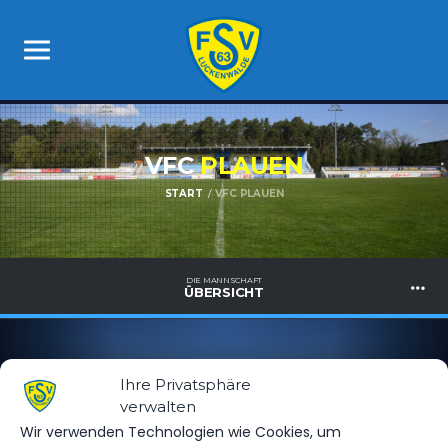
VFC
PLAUEN
START
VFC PLAUEN
DIE MANNSCHAFT
ÜBERSICHT
Ihre Privatsphäre
verwalten
Wir verwenden Technologien wie Cookies, um