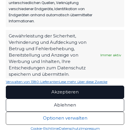
unterschiedlichen Quellen, Verknüpfung
SEIT
verschiedener Endgeräte, Identifikation von
1963
MBS VERLÄNGERT
Endgeräten anhand automatisch übermittelter
SEIN SPONSORING
BEIM FSV
Informationen.
ZUHAUSE
Werner-Seelenbinder-
6. August 2026
Stadion
Gewährleistung der Sicherheit,
Verhinderung und Aufdeckung von
HERBER DÄMPFER
STANDORT
AUF DEM WEG ZUM
Betrug und Fehlerbehebung,
Luckenwalde
KLASSENERHALT
Bereitstellung und Anzeige von
Immer aktiv
2. August 2026
Werbung und Inhalten, Ihre
Straße des Friedens 42
Entscheidungen zum Datenschutz
14943 Luckenwalde
speichern und übermitteln.
03371 / 400 99 25
Verwalten von 1380-Lieferanten
Lese mehr über diese Zwecke
Kontakt aufnehmen
Akzeptieren
FOLGE UNS
Ablehnen
Optionen verwalten
VEREIN
PARTNER & VERBÄNDE
Cookie-Richtlinie
Datenschutz
Impressum