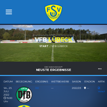
VFB
LÜBECK
START
VFB LÜBECK
DIE MANNSCHAFT
NEUSTE ERGEBNISSE
DATUM
BEGEGNUNG
ERGEBNIS
WETTBEWERB
SAISON
STADION
ARTIKE
SA.., 23.
0:0
—
2022/23
—
JULI
Vorsch
2022
15:00
Uhr