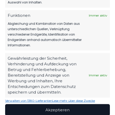
Auswahl von Inhalten.
TIM MEYER WECHSELT
ZU GERMANIA
Funktionen
Immer aktiv
HALBERSTADT
Abgleichung und Kombination von Daten aus
FSV 63 LUCKENWALDE
7. August 2026
E.V.
unterschiedlichen Quellen, Verknüpfung
verschiedener Endgeräte, Identifikation von
Mit Kopf und Fuß für
MBS VERLÄNGERT
Endgeräten anhand automatisch übermittelter
SEIN SPONSORING
Luckenwalde.
Informationen.
BEIM FSV
6. August 2026
Gewährleistung der Sicherheit,
SEIT
1963
Verhinderung und Aufdeckung von
HERBER DÄMPFER
Betrug und Fehlerbehebung,
AUF DEM WEG ZUM
KLASSENERHALT
ZUHAUSE
Bereitstellung und Anzeige von
Immer aktiv
Werner-Seelenbinder-
2. August 2026
Werbung und Inhalten, Ihre
Stadion
Entscheidungen zum Datenschutz
speichern und übermitteln.
WIR VERPFLICHTEN
STANDORT
TILL JACOBI!
Luckenwalde
Verwalten von 1380-Lieferanten
Lese mehr über diese Zwecke
31. Juli 2026
Straße des Friedens 42
Akzeptieren