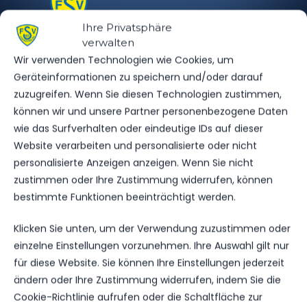
Ihre Privatsphäre
VfB Lübeck
verwalten
vs. FSV 63
Wir verwenden Technologien wie Cookies, um
Luckenwalde
Geräteinformationen zu speichern und/oder darauf
zuzugreifen. Wenn Sie diesen Technologien zustimmen,
können wir und unsere Partner personenbezogene Daten
wie das Surfverhalten oder eindeutige IDs auf dieser
Website verarbeiten und personalisierte oder nicht
personalisierte Anzeigen anzeigen. Wenn Sie nicht
zustimmen oder Ihre Zustimmung widerrufen, können
bestimmte Funktionen beeinträchtigt werden.
Klicken Sie unten, um der Verwendung zuzustimmen oder
einzelne Einstellungen vorzunehmen. Ihre Auswahl gilt nur
OFFIZIELLE VEREINSSEITE
für diese Website. Sie können Ihre Einstellungen jederzeit
DEIN HEIMSPIEL. DEIN FSV.
ändern oder Ihre Zustimmung widerrufen, indem Sie die
Tickets, Spielplan, News und Vereinsinfos – alles
Cookie-Richtlinie aufrufen oder die Schaltfläche zur