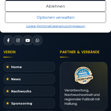
14943 Luckenwalde
Ablehnen
03371 / 400 99 25
Optionen verwalten
Kontakt aufnehmen
Cookie-Richtlinie
Datenschutz
Impressum
FOLGE UNS
VEREIN
PARTNER & VERBÄNDE
Home
News
Verantwortung,
Nachwuchs
Nachwuchsarbeit und
regionaler Fußball mit
Sponsoring
Haltung.