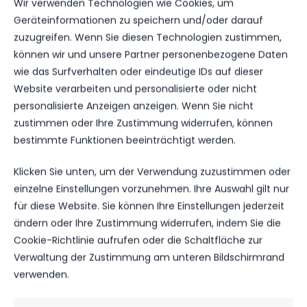
Wir verwenden Technologien wie Cookies, um
Geräteinformationen zu speichern und/oder darauf
zuzugreifen. Wenn Sie diesen Technologien zustimmen,
können wir und unsere Partner personenbezogene Daten
wie das Surfverhalten oder eindeutige IDs auf dieser
Website verarbeiten und personalisierte oder nicht
personalisierte Anzeigen anzeigen. Wenn Sie nicht
zustimmen oder Ihre Zustimmung widerrufen, können
OFFIZIELLE VEREINSSEITE
bestimmte Funktionen beeinträchtigt werden.
DEIN HEIMSPIEL. DEIN FSV.
Klicken Sie unten, um der Verwendung zuzustimmen oder
Tickets, Spielplan, News und Vereinsinfos – alles
einzelne Einstellungen vorzunehmen. Ihre Auswahl gilt nur
kompakt auf einen Blick.
für diese Website. Sie können Ihre Einstellungen jederzeit
ändern oder Ihre Zustimmung widerrufen, indem Sie die
Cookie-Richtlinie aufrufen oder die Schaltfläche zur
TICKETS
Verwaltung der Zustimmung am unteren Bildschirmrand
Eintrittspreise & Spieltag
verwenden.