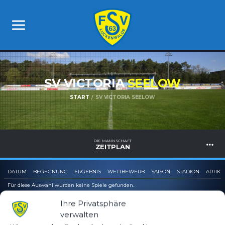
SV VICTORIA
SEELOW
START
SV VICTORIA SEELOW
DIE MANNSCHAFT
ZEITPLAN
DATUM
BEGEGNUNG
ERGEBNIS
WETTBEWERB
SAISON
STADION
ARTIKE
Für diese Auswahl wurden keine Spiele gefunden.
Ihre Privatsphäre
verwalten