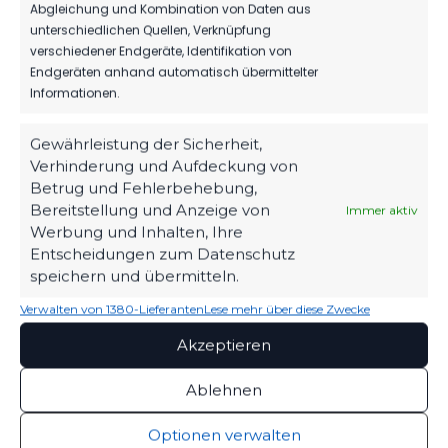
Luckenwalde.
Abgleichung und Kombination von Daten aus
KLASSENERHALT
unterschiedlichen Quellen, Verknüpfung
2. August 2026
verschiedener Endgeräte, Identifikation von
SEIT
Endgeräten anhand automatisch übermittelter
1963
WIR VERPFLICHTEN
Informationen.
TILL JACOBI!
ZUHAUSE
31. Juli 2026
Werner-Seelenbinder-
Gewährleistung der Sicherheit,
Stadion
Verhinderung und Aufdeckung von
REST GMBH WEITER
Betrug und Fehlerbehebung,
AN DER SEITE
STANDORT
Bereitstellung und Anzeige von
Immer aktiv
UNSERES FSV 63!
Luckenwalde
Werbung und Inhalten, Ihre
27. Juli 2026
Entscheidungen zum Datenschutz
Straße des Friedens 42
speichern und übermitteln.
14943 Luckenwalde
Verwalten von 1380-Lieferanten
Lese mehr über diese Zwecke
03371 / 400 99 25
Akzeptieren
Kontakt aufnehmen
Ablehnen
FOLGE UNS
Optionen verwalten