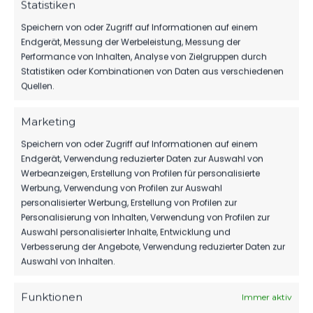
Statistiken
SPIELPLAN
Speichern von oder Zugriff auf Informationen auf einem
Nächste Partien ansehen
Endgerät, Messung der Werbeleistung, Messung der
Performance von Inhalten, Analyse von Zielgruppen durch
Statistiken oder Kombinationen von Daten aus verschiedenen
Quellen.
PARTNER WERDEN
Sponsoring & Netzwerk
Marketing
Speichern von oder Zugriff auf Informationen auf einem
Endgerät, Verwendung reduzierter Daten zur Auswahl von
Werbeanzeigen, Erstellung von Profilen für personalisierte
NEUESTE NACHRICHTEN
Werbung, Verwendung von Profilen zur Auswahl
personalisierter Werbung, Erstellung von Profilen zur
Personalisierung von Inhalten, Verwendung von Profilen zur
MBS VERLÄNGERT
Auswahl personalisierter Inhalte, Entwicklung und
SEIN SPONSORING
Verbesserung der Angebote, Verwendung reduzierter Daten zur
BEIM FSV
Auswahl von Inhalten.
FSV 63 LUCKENWALDE
6. August 2026
E.V.
Funktionen
Mit Kopf und Fuß für
Immer aktiv
HERBER DÄMPFER
AUF DEM WEG ZUM