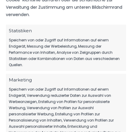
Tickets, Spielplan, News und Vereinsinfos – alles
Verwaltung der Zustimmung am unteren Bildschirmrand
kompakt auf einen Blick.
verwenden.
TICKETS
Statistiken
Eintrittspreise & Spieltag
Speichern von oder Zugriff auf Informationen auf einem
Endgerät, Messung der Werbeleistung, Messung der
Performance von Inhalten, Analyse von Zielgruppen durch
Statistiken oder Kombinationen von Daten aus verschiedenen
SPIELPLAN
Quellen.
Nächste Partien ansehen
Marketing
Speichern von oder Zugriff auf Informationen auf einem
Endgerät, Verwendung reduzierter Daten zur Auswahl von
PARTNER WERDEN
Werbeanzeigen, Erstellung von Profilen für personalisierte
Sponsoring & Netzwerk
Werbung, Verwendung von Profilen zur Auswahl
personalisierter Werbung, Erstellung von Profilen zur
Personalisierung von Inhalten, Verwendung von Profilen zur
Auswahl personalisierter Inhalte, Entwicklung und