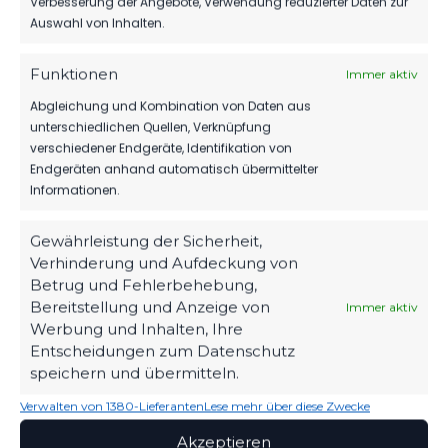
Verbesserung der Angebote, Verwendung reduzierter Daten zur
NEUESTE NACHRICHTEN
Auswahl von Inhalten.
MBS VERLÄNGERT
Funktionen
Immer aktiv
SEIN SPONSORING
BEIM FSV
Abgleichung und Kombination von Daten aus
FSV 63 LUCKENWALDE
6. August 2026
unterschiedlichen Quellen, Verknüpfung
E.V.
verschiedener Endgeräte, Identifikation von
Endgeräten anhand automatisch übermittelter
Mit Kopf und Fuß für
HERBER DÄMPFER
Informationen.
AUF DEM WEG ZUM
Luckenwalde.
KLASSENERHALT
2. August 2026
Gewährleistung der Sicherheit,
SEIT
Verhinderung und Aufdeckung von
1963
WIR VERPFLICHTEN
Betrug und Fehlerbehebung,
TILL JACOBI!
Bereitstellung und Anzeige von
Immer aktiv
ZUHAUSE
31. Juli 2026
Werbung und Inhalten, Ihre
Werner-Seelenbinder-
Stadion
Entscheidungen zum Datenschutz
speichern und übermitteln.
REST GMBH WEITER
AN DER SEITE
STANDORT
UNSERES FSV 63!
Verwalten von 1380-Lieferanten
Lese mehr über diese Zwecke
Luckenwalde
27. Juli 2026
Akzeptieren