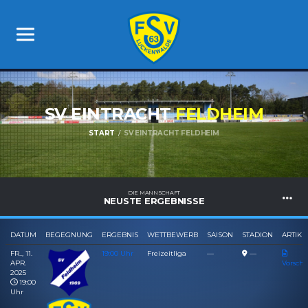
SV EINTRACHT
FELDHEIM
START
SV EINTRACHT FELDHEIM
DIE MANNSCHAFT
NEUSTE ERGEBNISSE
DATUM
BEGEGNUNG
ERGEBNIS
WETTBEWERB
SAISON
STADION
ARTIKE
FR.., 11.
19:00 Uhr
Freizeitliga
—
—
APR.
Vorsch
2025
19:00
Uhr