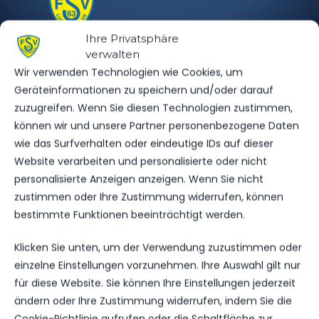
Ihre Privatsphäre
SV Eintracht
Feldheim
verwalten
vs. FSV 63
Wir verwenden Technologien wie Cookies, um
Luckenwalde
Freizeitliga
Geräteinformationen zu speichern und/oder darauf
zuzugreifen. Wenn Sie diesen Technologien zustimmen,
können wir und unsere Partner personenbezogene Daten
wie das Surfverhalten oder eindeutige IDs auf dieser
Website verarbeiten und personalisierte oder nicht
personalisierte Anzeigen anzeigen. Wenn Sie nicht
zustimmen oder Ihre Zustimmung widerrufen, können
bestimmte Funktionen beeinträchtigt werden.
Klicken Sie unten, um der Verwendung zuzustimmen oder
einzelne Einstellungen vorzunehmen. Ihre Auswahl gilt nur
OFFIZIELLE VEREINSSEITE
für diese Website. Sie können Ihre Einstellungen jederzeit
DEIN HEIMSPIEL. DEIN FSV.
ändern oder Ihre Zustimmung widerrufen, indem Sie die
Cookie-Richtlinie aufrufen oder die Schaltfläche zur