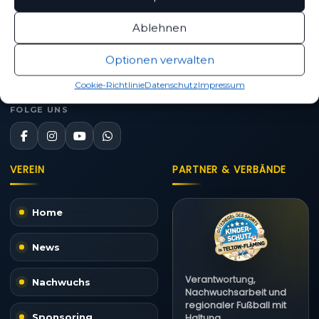
Straße des Friedens 42
14943 Luckenwalde
Ablehnen
03371 / 400 99 25
Optionen verwalten
Kontakt aufnehmen
Cookie-Richtlinie
Datenschutz
Impressum
FOLGE UNS
VEREIN
PARTNER & VERBÄNDE
Home
News
Verantwortung,
Nachwuchs
Nachwuchsarbeit und
regionaler Fußball mit
Sponsoring
Haltung.