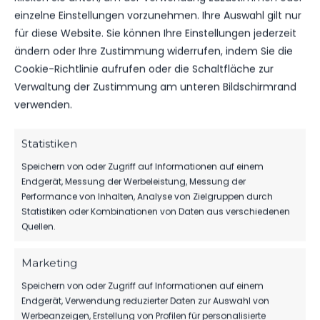
einzelne Einstellungen vorzunehmen. Ihre Auswahl gilt nur
für diese Website. Sie können Ihre Einstellungen jederzeit
ändern oder Ihre Zustimmung widerrufen, indem Sie die
Cookie-Richtlinie aufrufen oder die Schaltfläche zur
Verwaltung der Zustimmung am unteren Bildschirmrand
OFFIZIELLE VEREINSSEITE
verwenden.
DEIN HEIMSPIEL. DEIN FSV.
Statistiken
Tickets, Spielplan, News und Vereinsinfos – alles
kompakt auf einen Blick.
Speichern von oder Zugriff auf Informationen auf einem
Endgerät, Messung der Werbeleistung, Messung der
Performance von Inhalten, Analyse von Zielgruppen durch
TICKETS
Statistiken oder Kombinationen von Daten aus verschiedenen
Eintrittspreise & Spieltag
Quellen.
Marketing
Speichern von oder Zugriff auf Informationen auf einem
SPIELPLAN
Endgerät, Verwendung reduzierter Daten zur Auswahl von
Nächste Partien ansehen
Werbeanzeigen, Erstellung von Profilen für personalisierte