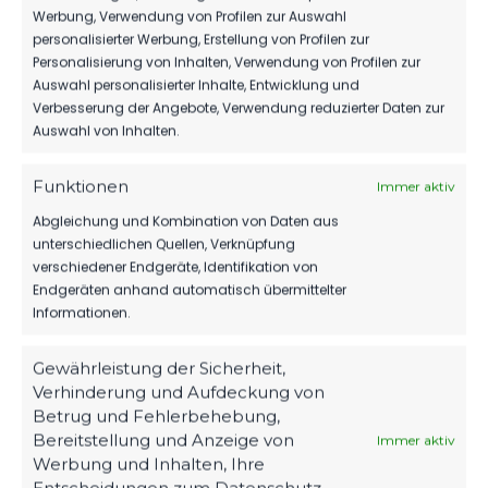
Werbung, Verwendung von Profilen zur Auswahl
personalisierter Werbung, Erstellung von Profilen zur
Personalisierung von Inhalten, Verwendung von Profilen zur
Auswahl personalisierter Inhalte, Entwicklung und
PARTNER WERDEN
Verbesserung der Angebote, Verwendung reduzierter Daten zur
Sponsoring & Netzwerk
Auswahl von Inhalten.
Funktionen
Immer aktiv
NEUESTE NACHRICHTEN
Abgleichung und Kombination von Daten aus
unterschiedlichen Quellen, Verknüpfung
verschiedener Endgeräte, Identifikation von
TIM MEYER WECHSELT
Endgeräten anhand automatisch übermittelter
ZU GERMANIA
Informationen.
HALBERSTADT
FSV 63 LUCKENWALDE
7. August 2026
E.V.
Gewährleistung der Sicherheit,
Verhinderung und Aufdeckung von
Mit Kopf und Fuß für
MBS VERLÄNGERT
Betrug und Fehlerbehebung,
SEIN SPONSORING
Luckenwalde.
BEIM FSV
Bereitstellung und Anzeige von
Immer aktiv
6. August 2026
Werbung und Inhalten, Ihre