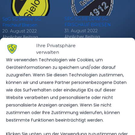
SPG SG SIELOW/ SG
SpG SG Sielow/ SG
FRISCHAUF BRIESEN
Frischauf Briesen
31. August 2022
20. August 2022
Ähnlicher Beitrag
Ähnlicher Beitrag
Ihre Privatsphäre
verwalten
Wir verwenden Technologien wie Cookies, um
Geräteinformationen zu speichern und/oder darauf
zuzugreifen. Wenn Sie diesen Technologien zustimmen,
SG Blau-Weiß Beelitz
können wir und unsere Partner personenbezogene Daten
11. Januar 2024
wie das Surfverhalten oder eindeutige IDs auf dieser
Ähnlicher Beitrag
Website verarbeiten und personalisierte oder nicht
personalisierte Anzeigen anzeigen. Wenn Sie nicht
zustimmen oder Ihre Zustimmung widerrufen, können
bestimmte Funktionen beeinträchtigt werden.
Klicken Sie unten, um der Verwendung zuzustimmen oder