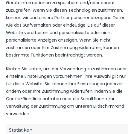
Geräteinformationen zu speichern und/oder darauf
zuzugreifen. Wenn Sie diesen Technologien zustimmen,
können wir und unsere Partner personenbezogene Daten
wie das Surfverhalten oder eindeutige IDs auf dieser
Website verarbeiten und personalisierte oder nicht
personalisierte Anzeigen anzeigen. Wenn Sie nicht
OFFIZIELLE VEREINSSEITE
zustimmen oder Ihre Zustimmung widerrufen, können
DEIN HEIMSPIEL. DEIN FSV.
bestimmte Funktionen beeinträchtigt werden.
Tickets, Spielplan, News und Vereinsinfos – alles
Klicken Sie unten, um der Verwendung zuzustimmen oder
kompakt auf einen Blick.
einzelne Einstellungen vorzunehmen. Ihre Auswahl gilt nur
für diese Website. Sie können Ihre Einstellungen jederzeit
ändern oder Ihre Zustimmung widerrufen, indem Sie die
TICKETS
Cookie-Richtlinie aufrufen oder die Schaltfläche zur
Eintrittspreise & Spieltag
Verwaltung der Zustimmung am unteren Bildschirmrand
verwenden.
SPIELPLAN
Statistiken
Nächste Partien ansehen