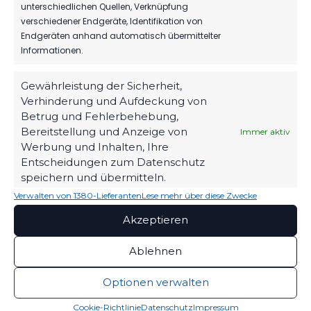
unterschiedlichen Quellen, Verknüpfung
SEIT
verschiedener Endgeräte, Identifikation von
1963
HERBER DÄMPFER
Endgeräten anhand automatisch übermittelter
AUF DEM WEG ZUM
KLASSENERHALT
Informationen.
ZUHAUSE
Werner-Seelenbinder-
2. August 2026
Stadion
Gewährleistung der Sicherheit,
Verhinderung und Aufdeckung von
WIR VERPFLICHTEN
STANDORT
TILL JACOBI!
Betrug und Fehlerbehebung,
Luckenwalde
31. Juli 2026
Bereitstellung und Anzeige von
Immer aktiv
Werbung und Inhalten, Ihre
Straße des Friedens 42
Entscheidungen zum Datenschutz
14943 Luckenwalde
speichern und übermitteln.
03371 / 400 99 25
Verwalten von 1380-Lieferanten
Lese mehr über diese Zwecke
Kontakt aufnehmen
Akzeptieren
FOLGE UNS
Ablehnen
Optionen verwalten
VEREIN
PARTNER & VERBÄNDE
Cookie-Richtlinie
Datenschutz
Impressum