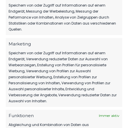
Speichern von oder Zugriff auf Informationen auf einem
Endgerät, Messung der Werbeleistung, Messung der
Performance von Inhalten, Analyse von Zielgruppen durch
Statistiken oder Kombinationen von Daten aus verschiedenen
PARTNER WERDEN
Quellen.
Sponsoring & Netzwerk
Marketing
Speichern von oder Zugriff auf Informationen auf einem
Endgerät, Verwendung reduzierter Daten zur Auswahl von
NEUESTE NACHRICHTEN
Werbeanzeigen, Erstellung von Profilen für personalisierte
Werbung, Verwendung von Profilen zur Auswahl
personalisierter Werbung, Erstellung von Profilen zur
TIM MEYER WECHSELT
ZU GERMANIA
Personalisierung von Inhalten, Verwendung von Profilen zur
HALBERSTADT
Auswahl personalisierter Inhalte, Entwicklung und
FSV 63 LUCKENWALDE
7. August 2026
Verbesserung der Angebote, Verwendung reduzierter Daten zur
E.V.
Auswahl von Inhalten.
Mit Kopf und Fuß für
MBS VERLÄNGERT
SEIN SPONSORING
Luckenwalde.
Funktionen
Immer aktiv
BEIM FSV
6. August 2026
Abgleichung und Kombination von Daten aus