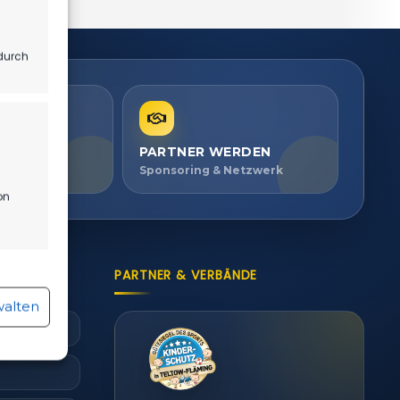
durch
PARTNER WERDEN
ien ansehen
Sponsoring & Netzwerk
on
PARTNER & VERBÄNDE
r aktiv
walten
r aktiv