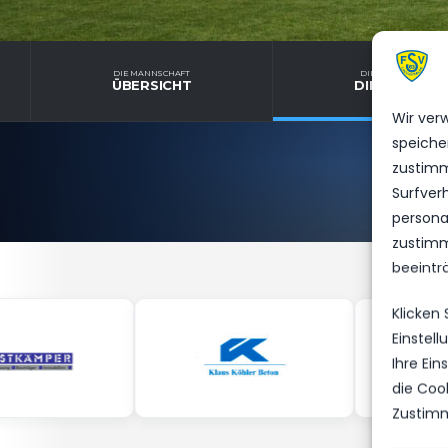
DIE MANNSCHAFT
DIE MANNSCHAFT
ÜBERSICHT
DIENSTPLAN
Wir ver
speiche
zustimm
Surfver
personal
zustimm
beeintr
Klicken
Einstel
Ihre Ei
die Coo
Zustimm