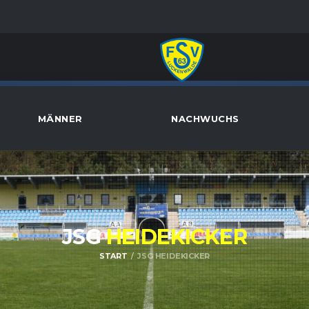
MÄNNER
NACHWUCHS
JSG
HEIDEKICKER
START
JSG HEIDEKICKER