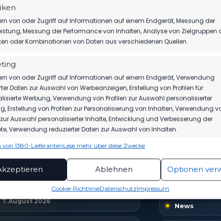
tiken
rn von oder Zugriff auf Informationen auf einem Endgerät, Messung der
istung, Messung der Performance von Inhalten, Analyse von Zielgruppen 
iken oder Kombinationen von Daten aus verschiedenen Quellen.
ting
rn von oder Zugriff auf Informationen auf einem Endgerät, Verwendung
TICKETS
SPIELPLAN
akt auf
rter Daten zur Auswahl von Werbeanzeigen, Erstellung von Profilen für
Eintrittspreise & Spieltag
Nächste Part
lisierte Werbung, Verwendung von Profilen zur Auswahl personalisierter
, Erstellung von Profilen zur Personalisierung von Inhalten, Verwendung v
n zur Auswahl personalisierter Inhalte, Entwicklung und Verbesserung der
e, Verwendung reduzierter Daten zur Auswahl von Inhalten.
 von 1380-Lieferanten
Lese mehr über diese Zwecke
ionen
EUESTE NACHRICHTEN
VEREIN
Imme
hung und Kombination von Daten aus unterschiedlichen Quellen,
Akzeptieren
Ablehnen
Optionen ver
fung verschiedener Endgeräte, Identifikation von Endgeräten
Home
TIM MEYER WECHSELT ZU GERMANIA
automatisch übermittelter Informationen.
Cookie-Richtlinie
Datenschutz
Impressum
HALBERSTADT
7. August 2026
News
rleistung der Sicherheit, Verhinderung und
ckung von Betrug und Fehlerbehebung,
tstellung und Anzeige von Werbung und Inhalten,
Imme