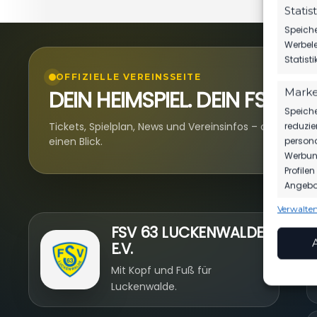
Statis
Speiche
Werbele
Statist
OFFIZIELLE VEREINSSEITE
DEIN HEIMSPIEL. DEIN FSV.
Marke
Speiche
Tickets, Spielplan, News und Vereinsinfos – alles komp
reduzie
einen Blick.
persona
Werbung
Profile
Angebot
Verwalten
Funkt
N
FSV 63 LUCKENWALDE
Abgleic
E.V.
Verknüp
anhand 
Mit Kopf und Fuß für
Luckenwalde.
Gewäh
Aufde
Berei