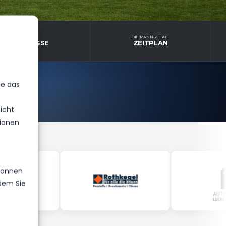
E MANNSCHAFT
DIE MANNSCHAFT
E ERGEBNISSE
ZEITPLAN
ie das
icht
ionen
 können
ndem Sie