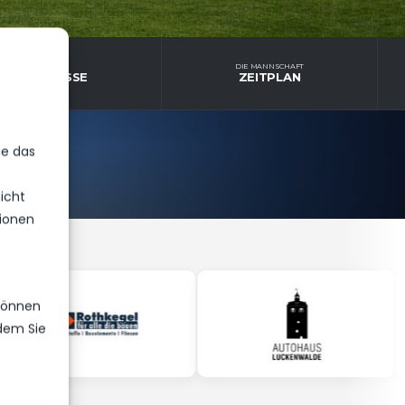
E MANNSCHAFT
DIE MANNSCHAFT
E ERGEBNISSE
ZEITPLAN
ie das
icht
ionen
 können
ndem Sie