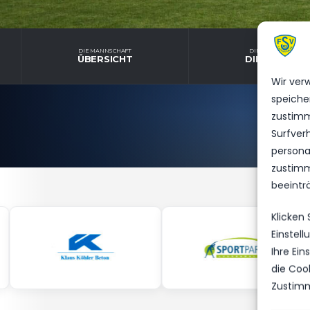
DIE MANNSCHAFT
DIE MANNSCHAFT
ÜBERSICHT
DIENSTPLAN
Wir ver
speiche
zustimm
Surfver
personal
zustimm
beeintr
Klicken
Einstel
Ihre Ei
die Coo
Zustimm