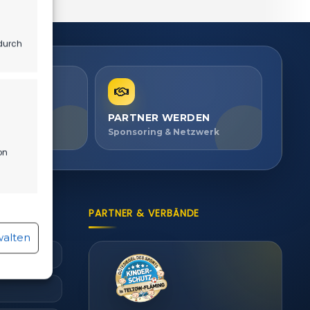
durch
PARTNER WERDEN
ien ansehen
Sponsoring & Netzwerk
on
PARTNER & VERBÄNDE
r aktiv
walten
r aktiv