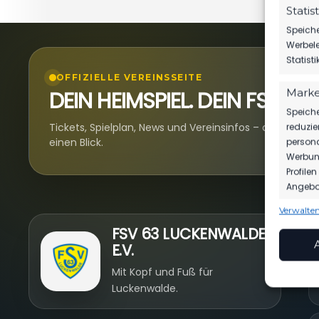
Statis
Speiche
Werbele
Statist
OFFIZIELLE VEREINSSEITE
DEIN HEIMSPIEL. DEIN FSV.
Marke
Speiche
Tickets, Spielplan, News und Vereinsinfos – alles komp
reduzie
einen Blick.
persona
Werbung
Profile
Angebot
Verwalten
Funkt
N
FSV 63 LUCKENWALDE
Abgleic
E.V.
Verknüp
anhand 
Mit Kopf und Fuß für
Luckenwalde.
Gewäh
Aufde
Berei