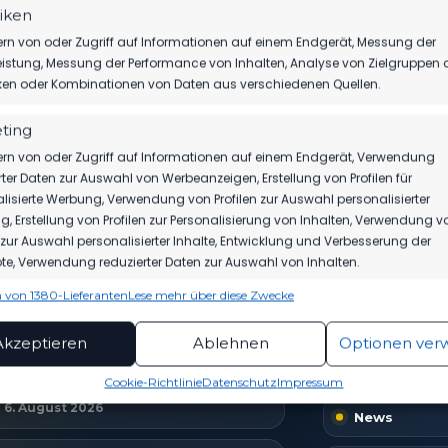
tiken
rn von oder Zugriff auf Informationen auf einem Endgerät, Messung der
istung, Messung der Performance von Inhalten, Analyse von Zielgruppen 
iken oder Kombinationen von Daten aus verschiedenen Quellen.
ting
rn von oder Zugriff auf Informationen auf einem Endgerät, Verwendung
TICKETS
SPIELPLAN
akt auf
rter Daten zur Auswahl von Werbeanzeigen, Erstellung von Profilen für
Eintrittspreise & Spieltag
Nächste Part
lisierte Werbung, Verwendung von Profilen zur Auswahl personalisierter
, Erstellung von Profilen zur Personalisierung von Inhalten, Verwendung v
n zur Auswahl personalisierter Inhalte, Entwicklung und Verbesserung der
e, Verwendung reduzierter Daten zur Auswahl von Inhalten.
 von 1380-Lieferanten
Lese mehr über diese Zwecke
ionen
EUESTE NACHRICHTEN
VEREIN
Imme
hung und Kombination von Daten aus unterschiedlichen Quellen,
Akzeptieren
Ablehnen
Optionen ver
fung verschiedener Endgeräte, Identifikation von Endgeräten
Home
MBS VERLÄNGERT SEIN SPONSORING
automatisch übermittelter Informationen.
Cookie-Richtlinie
Datenschutz
Impressum
BEIM FSV
6. August 2026
News
rleistung der Sicherheit, Verhinderung und
ckung von Betrug und Fehlerbehebung,
tstellung und Anzeige von Werbung und Inhalten,
Imme