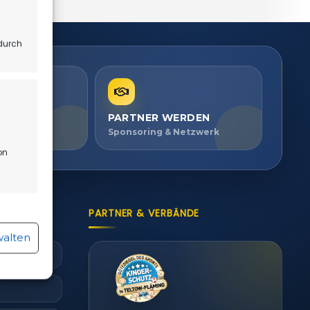
durch
PARTNER WERDEN
ien ansehen
Sponsoring & Netzwerk
on
PARTNER & VERBÄNDE
r aktiv
walten
r aktiv