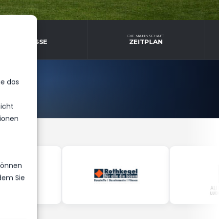
E MANNSCHAFT
DIE MANNSCHAFT
E ERGEBNISSE
ZEITPLAN
ie das
icht
ionen
 können
ndem Sie