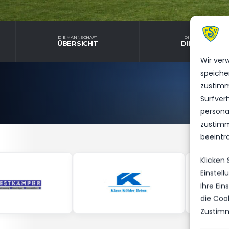
DIE MANNSCHAFT
DIE MANNSCHAFT
ÜBERSICHT
DIENSTPLAN
Wir ver
speiche
zustimm
Surfver
personal
zustimm
beeintr
Klicken
Einstel
Ihre Ei
die Coo
Zustimm