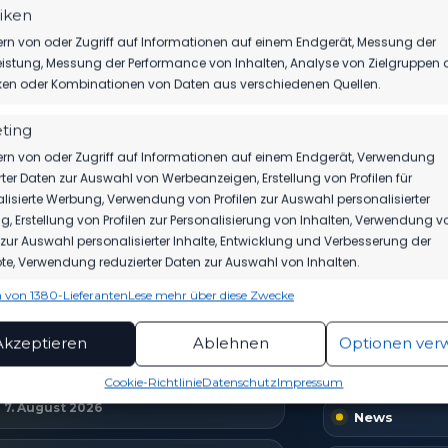
tiken
rn von oder Zugriff auf Informationen auf einem Endgerät, Messung der
istung, Messung der Performance von Inhalten, Analyse von Zielgruppen 
iken oder Kombinationen von Daten aus verschiedenen Quellen.
ting
rn von oder Zugriff auf Informationen auf einem Endgerät, Verwendung
TICKETS
SPIELPLAN
akt auf
rter Daten zur Auswahl von Werbeanzeigen, Erstellung von Profilen für
Eintrittspreise & Spieltag
Nächste Part
lisierte Werbung, Verwendung von Profilen zur Auswahl personalisierter
, Erstellung von Profilen zur Personalisierung von Inhalten, Verwendung v
n zur Auswahl personalisierter Inhalte, Entwicklung und Verbesserung der
e, Verwendung reduzierter Daten zur Auswahl von Inhalten.
 von 1380-Lieferanten
Lese mehr über diese Zwecke
ionen
EUESTE NACHRICHTEN
VEREIN
Imme
hung und Kombination von Daten aus unterschiedlichen Quellen,
Akzeptieren
Ablehnen
Optionen ver
fung verschiedener Endgeräte, Identifikation von Endgeräten
Home
TIM MEYER WECHSELT ZU GERMANIA
automatisch übermittelter Informationen.
Cookie-Richtlinie
Datenschutz
Impressum
HALBERSTADT
7. August 2026
News
rleistung der Sicherheit, Verhinderung und
ckung von Betrug und Fehlerbehebung,
tstellung und Anzeige von Werbung und Inhalten,
Imme