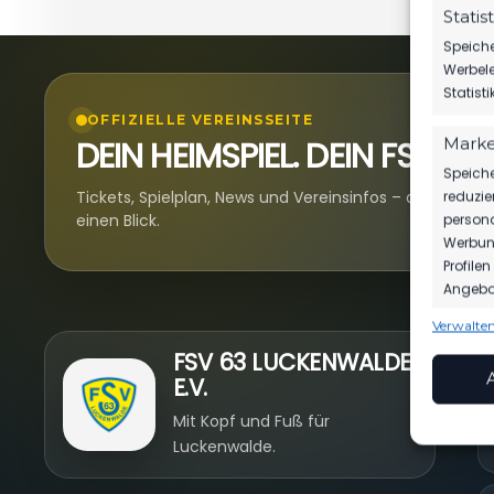
Statis
Speiche
Werbele
Statist
OFFIZIELLE VEREINSSEITE
DEIN HEIMSPIEL. DEIN FSV.
Marke
Speiche
Tickets, Spielplan, News und Vereinsinfos – alles komp
reduzie
einen Blick.
persona
Werbung
Profile
Angebot
Verwalten
Funkt
N
FSV 63 LUCKENWALDE
Abgleic
E.V.
Verknüp
anhand 
Mit Kopf und Fuß für
Luckenwalde.
Gewäh
Aufde
Berei