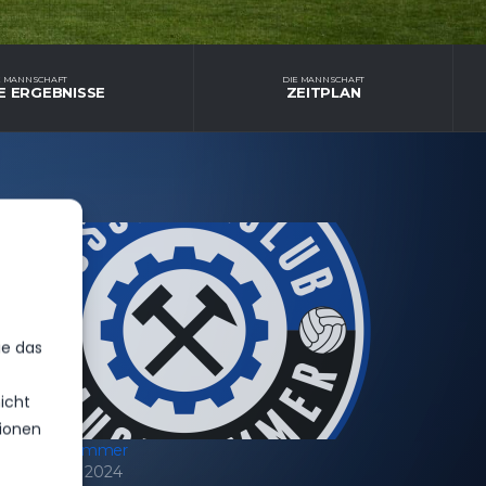
E MANNSCHAFT
DIE MANNSCHAFT
E ERGEBNISSE
ZEITPLAN
ie das
icht
ionen
FC Lauchhammer
17. Oktober 2024