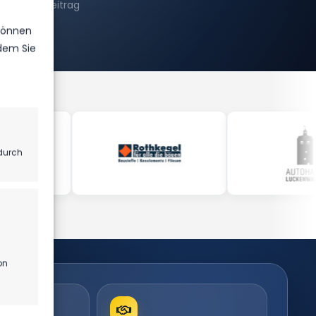
Ähnlicher Beitrag
 können
ndem Sie
durch
on