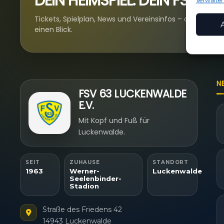
DEIN HEIMSPIEL. DEIN FSV.
Verwalten
Funkt
Tickets, Spielplan, News und Vereinsinfos – alles komp
Abgleic
einen Blick.
Verknüp
anhand 
Gewäh
Aufde
Berei
Ihre 
N
überm
FSV 63 LUCKENWALDE
E.V.
Mit Kopf und Fuß für
Luckenwalde.
SEIT
ZUHAUSE
STANDORT
1963
Werner-
Luckenwalde
Seelenbinder-
Stadion
Straße des Friedens 42
14943 Luckenwalde