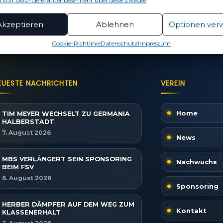
 von 1380-Lieferanten
Lese mehr über diese Zwecke
ionen
Imme
TICKETS
SPIELPLAN
akt auf
hung und Kombination von Daten aus unterschiedlichen Quellen,
Akzeptieren
Ablehnen
Optionen ver
Eintrittspreise & Spieltag
Nächste Part
fung verschiedener Endgeräte, Identifikation von Endgeräten
automatisch übermittelter Informationen.
Cookie-Richtlinie
Datenschutz
Impressum
rleistung der Sicherheit, Verhinderung und
ckung von Betrug und Fehlerbehebung,
tstellung und Anzeige von Werbung und Inhalten,
Imme
Entscheidungen zum Datenschutz speichern und
EUESTE NACHRICHTEN
VEREIN
itteln.
Home
TIM MEYER WECHSELT ZU GERMANIA
HALBERSTADT
7. August 2026
News
MBS VERLÄNGERT SEIN SPONSORING
Nachwuchs
BEIM FSV
6. August 2026
Sponsoring
HERBER DÄMPFER AUF DEM WEG ZUM
Kontakt
KLASSENERHALT