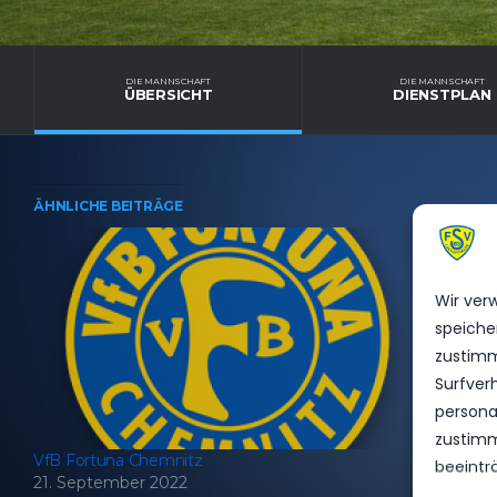
DIE MANNSCHAFT
DIE MANNSCHAFT
ÜBERSICHT
DIENSTPLAN
ÄHNLICHE BEITRÄGE
Wir ver
speiche
zustimm
Surfver
personal
zustimm
VfB Fortuna Chemnitz
beeintr
21. September 2022