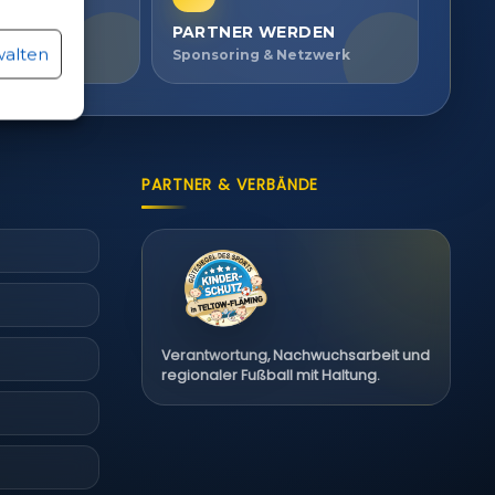
r aktiv
PARTNER WERDEN
walten
ien ansehen
Sponsoring & Netzwerk
r aktiv
PARTNER & VERBÄNDE
Verantwortung, Nachwuchsarbeit und
regionaler Fußball mit Haltung.