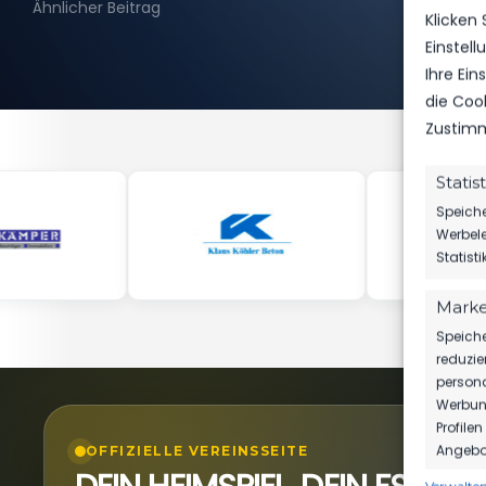
Ähnlicher Beitrag
Klicken
Einstel
Ihre Ei
die Coo
Zustimm
Statis
Speiche
Werbele
Statist
Marke
Speiche
reduzie
persona
Werbung
Profile
Angebot
OFFIZIELLE VEREINSSEITE