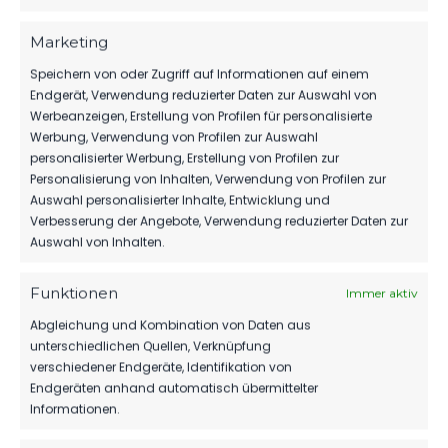
FSV 63 Luckenwalde: Nikolas Tix – Sofiene Rachid
Marketing
Jannene, Marcel Hadel, Tobias Francisco – Luca
Speichern von oder Zugriff auf Informationen auf einem
Dahlke (ab 59. Daniel Hefele), Lucas Vierling (ab
Endgerät, Verwendung reduzierter Daten zur Auswahl von
73. Pascal Borowski), Daniel Becker, Christian
Werbeanzeigen, Erstellung von Profilen für personalisierte
Flath (ab 20. Steve Zizka), Clemens Koplin (ab 59.
Werbung, Verwendung von Profilen zur Auswahl
Dennis Rothenstein), – Till Plumpe (ab 73.
personalisierter Werbung, Erstellung von Profilen zur
Personalisierung von Inhalten, Verwendung von Profilen zur
Benjamin Nwatu), Simon Gollnack
Auswahl personalisierter Inhalte, Entwicklung und
Verbesserung der Angebote, Verwendung reduzierter Daten zur
SR: Hannes Ventzke (Rostock)
Auswahl von Inhalten.
Zuschauer: 413
Funktionen
Immer aktiv
Tore: 0:1 (8., Foulstrafstoß) Christian Flath, 1:1
Abgleichung und Kombination von Daten aus
(90.+1) Leonard Koch
unterschiedlichen Quellen, Verknüpfung
verschiedener Endgeräte, Identifikation von
Gelb: Seidel (Lichtenberg)
Endgeräten anhand automatisch übermittelter
Informationen.
Gollnack, Borowski (FSV 63)