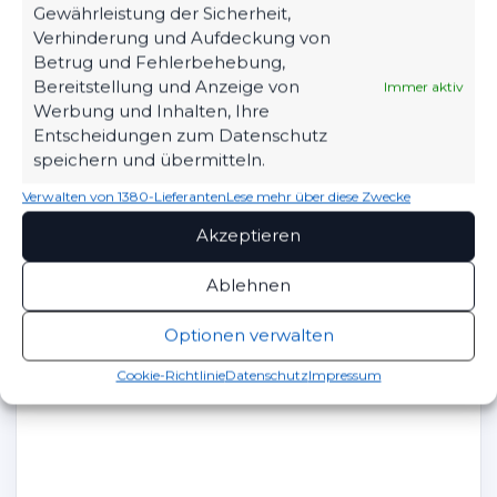
Gewährleistung der Sicherheit,
Beste Spieler: Sebastian Reiniger, Richard Max
Verhinderung und Aufdeckung von
Ohlow, Eni-Owo Adekunle (Lichtenberg)
Betrug und Fehlerbehebung,
Bereitstellung und Anzeige von
Immer aktiv
Marcel Hadel, Sofiene Jannene,
Werbung und Inhalten, Ihre
Tobias Francisco (FSV 63)
Entscheidungen zum Datenschutz
speichern und übermitteln.
Fred Krüger
Verwalten von 1380-Lieferanten
Lese mehr über diese Zwecke
Akzeptieren
Ablehnen
Optionen verwalten
Cookie-Richtlinie
Datenschutz
Impressum