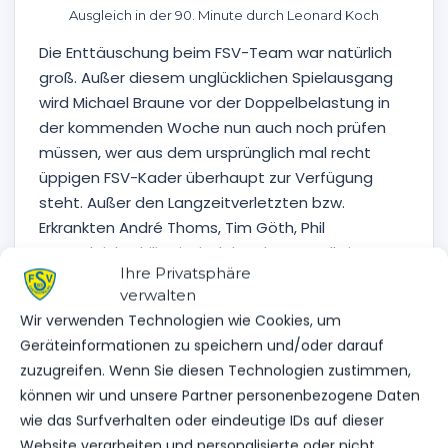
Ausgleich in der 90. Minute durch Leonard Koch
Die Enttäuschung beim FSV-Team war natürlich
groß. Außer diesem unglücklichen Spielausgang
wird Michael Braune vor der Doppelbelastung in
der kommenden Woche nun auch noch prüfen
müssen, wer aus dem ursprünglich mal recht
üppigen FSV-Kader überhaupt zur Verfügung
steht. Außer den Langzeitverletzten bzw.
Erkrankten André Thoms, Tim Göth, Phil
Butendeich, Philip Einsiedel und Leon Hellwig
Ihre Privatsphäre
mussten in Lichtenberg auch noch Christian Flath
verwalten
und Lucas Vierling das Feld verletzungsbedingt
Wir verwenden Technologien wie Cookies, um
verlassen. Außerdem müssen die meisten der
Geräteinformationen zu speichern und/oder darauf
Kicker nach einem Arbeitstag auch erstmal
zuzugreifen. Wenn Sie diesen Technologien zustimmen,
pünktlich zum Abfahrtstermin zur mehrstündigen
können wir und unsere Partner personenbezogene Daten
Fahrt in Richtung Erfurt zur Verfügung stehen.
wie das Surfverhalten oder eindeutige IDs auf dieser
Website verarbeiten und personalisierte oder nicht
Daher brechen die Luckenwalder sicher nicht mit