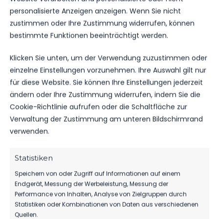
personalisierte Anzeigen anzeigen. Wenn Sie nicht
allzu großen Ambitionen in Richtung Thüringens
zustimmen oder Ihre Zustimmung widerrufen, können
Landeshauptstadt auf.
bestimmte Funktionen beeinträchtigt werden.
Von noch wesentlich größerer Bedeutung wird
aber die Auseinandersetzung am kommenden
Klicken Sie unten, um der Verwendung zuzustimmen oder
Samstag im Werner-Seelenbinder-Stadion
einzelne Einstellungen vorzunehmen. Ihre Auswahl gilt nur
gegen den ZFC Meuselwitz sein. Die Rand-
für diese Website. Sie können Ihre Einstellungen jederzeit
Thüringer liegen nach der jüngsten 0:2-Niederlage
ändern oder Ihre Zustimmung widerrufen, indem Sie die
gegen die VSG Altglienicke mit lediglich zwei
Cookie-Richtlinie aufrufen oder die Schaltfläche zur
Punkten Rückstand direkt hinter dem FSV 63 auf
Verwaltung der Zustimmung am unteren Bildschirmrand
dem 15.Tabellenrang.
verwenden.
Lichtenberg 47: Niklas Wollert – Max Winter (ab
Statistiken
Niklas Kaus), Sebastian Reiniger, Quentin Seidel,
Speichern von oder Zugriff auf Informationen auf einem
Paul Krüger – Oluwaseunnia Eni-Owo Adekunle,
Endgerät, Messung der Werbeleistung, Messung der
Leonard Koch, Kevin Owczarek (ab 67. Christian
Performance von Inhalten, Analyse von Zielgruppen durch
Gawe), Richard Max Ohlow – Philipp Grüneberg
Statistiken oder Kombinationen von Daten aus verschiedenen
(ab 67. Efraim Koku Gakpeto), Irfan Brando
Quellen.