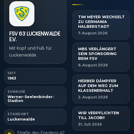
TIM MEYER WECHSELT
ZU GERMANIA
HALBERSTADT
FSV 63 LUCKENWALDE
7. August 2026
E.V.
Mit Kopf und Fuß für
MBS VERLÄNGERT
SEIN SPONSORING
Luckenwalde.
BEIM FSV
6. August 2026
SEIT
1963
HERBER DÄMPFER
AUF DEM WEG ZUM
KLASSENERHALT
ZUHAUSE
Werner-Seelenbinder-
2. August 2026
Stadion
WIR VERPFLICHTEN
STANDORT
TILL JACOBI!
Luckenwalde
31. Juli 2026
Straße des Friedens 42