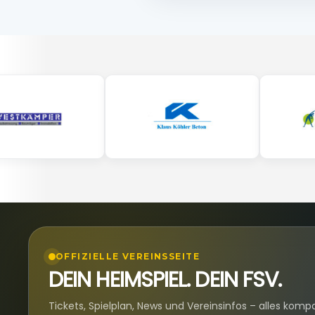
OFFIZIELLE VEREINSSEITE
DEIN HEIMSPIEL. DEIN FSV.
Tickets, Spielplan, News und Vereinsinfos – alles komp