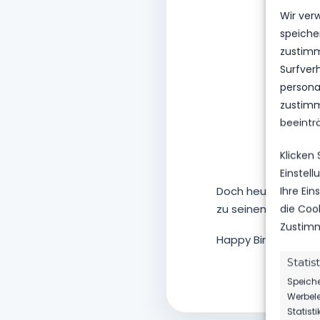
Wir ver
speiche
zustimm
Surfver
personal
zustimm
beeintr
Klicken
Einstel
Doch heute ist es e
Ihre Ei
zu seinem 21. Gebu
die Coo
Zustimm
Happy Birthday Ulle
Statis
Speiche
Werbele
Statist