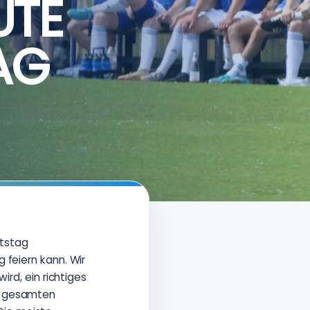
UTE
AG
tstag
 feiern kann. Wir
ird, ein richtiges
en gesamten