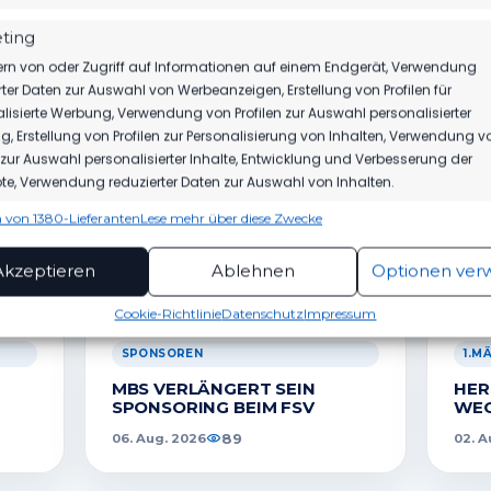
ting
rn von oder Zugriff auf Informationen auf einem Endgerät, Verwendung
rter Daten zur Auswahl von Werbeanzeigen, Erstellung von Profilen für
-TURNIER IM J
SPÄTER
lisierte Werbung, Verwendung von Profilen zur Auswahl personalisierter
, Erstellung von Profilen zur Personalisierung von Inhalten, Verwendung v
n zur Auswahl personalisierter Inhalte, Entwicklung und Verbesserung der
e, Verwendung reduzierter Daten zur Auswahl von Inhalten.
 von 1380-Lieferanten
Lese mehr über diese Zwecke
ionen
Imme
DICH AUCH INTERESSIEREN
hung und Kombination von Daten aus unterschiedlichen Quellen,
Akzeptieren
Ablehnen
Optionen ver
fung verschiedener Endgeräte, Identifikation von Endgeräten
automatisch übermittelter Informationen.
Cookie-Richtlinie
Datenschutz
Impressum
SPONSOREN
1.M
rleistung der Sicherheit, Verhinderung und
ckung von Betrug und Fehlerbehebung,
tstellung und Anzeige von Werbung und Inhalten,
Imme
MBS VERLÄNGERT SEIN
HER
Entscheidungen zum Datenschutz speichern und
SPONSORING BEIM FSV
WEG
itteln.
89
06. Aug. 2026
02. A