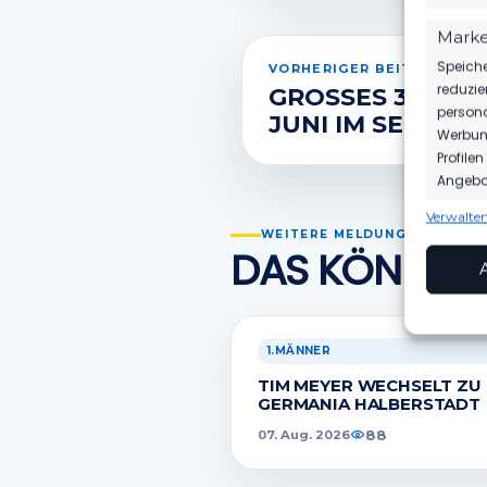
Marke
Speiche
VORHERIGER BEITRAG
reduzie
GROSSES 3GEGEN3
persona
UNI IM SEELE
Werbung
Profile
Angebot
Verwalten
Funkt
WEITERE MELDUNGEN
DAS KÖNNTE 
Abgleic
Verknüp
anhand 
1.MÄNNER
Gewäh
Aufde
Berei
TIM MEYER WECHSELT ZU
Ihre 
GERMANIA HALBERSTADT
überm
88
07. Aug. 2026