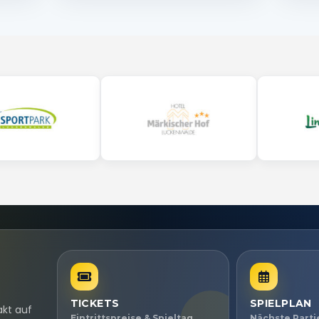
TICKETS
SPIELPLAN
akt auf
Eintrittspreise & Spieltag
Nächste Part