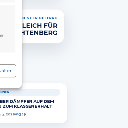
NÄCHSTER BEITRAG
 AUSGLEICH FÜR
LICHTENBERG
on
r aktiv
.
walten
ÄNNER
r aktiv
BER DÄMPFER AUF DEM
 ZUM KLASSENERHALT
219
ug. 2026