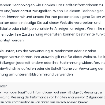
wenden Technologien wie Cookies, um Geräteinformationen zu
rn und/oder darauf zuzugreifen. Wenn Sie diesen Technologien
en, können wir und unsere Partner personenbezogene Daten w
halten oder eindeutige IDs auf dieser Website verarbeiten und
isierte oder nicht personalisierte Anzeigen anzeigen. Wenn Sie n
en oder Ihre Zustimmung widerrufen, können bestimmte Funkt
ächtigt werden.
 Sie unten, um der Verwendung zuzustimmen oder einzelne
lungen vorzunehmen. Ihre Auswahl gilt nur für diese Website. Sie
rstmal wichtig, dass die gesamte FSV 63-Familie Justin alles
nstellungen jederzeit ändern oder Ihre Zustimmung widerrufen, i
rtstag wünscht!
kie-Richtlinie aufrufen oder die Schaltfläche zur Verwaltung der
ung am unteren Bildschirmrand verwenden.
!
tiken
rn von oder Zugriff auf Informationen auf einem Endgerät, Messung der
istung, Messung der Performance von Inhalten, Analyse von Zielgruppen 
iken oder Kombinationen von Daten aus verschiedenen Quellen.