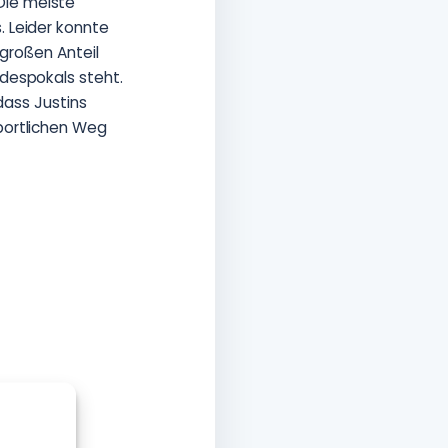
Die meiste
. Leider konnte
 großen Anteil
ndespokals steht.
 dass Justins
sportlichen Weg