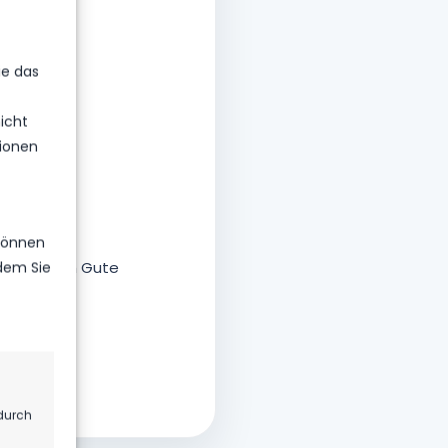
ie das
icht
ionen
 können
 erdenklich Gute
ndem Sie
durch