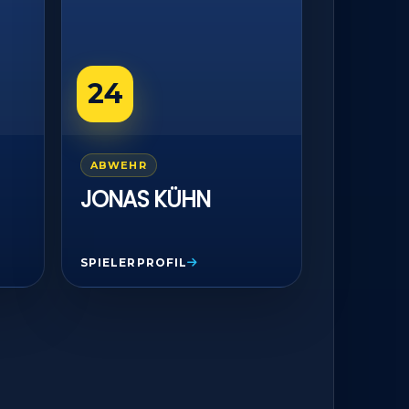
r aktiv
24
ABWEHR
JONAS KÜHN
SPIELERPROFIL