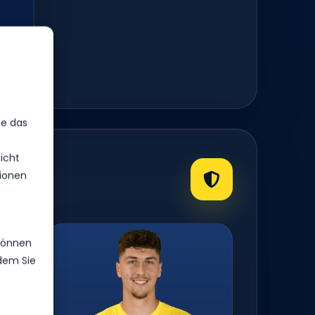
ie das
icht
ionen
 können
ndem Sie