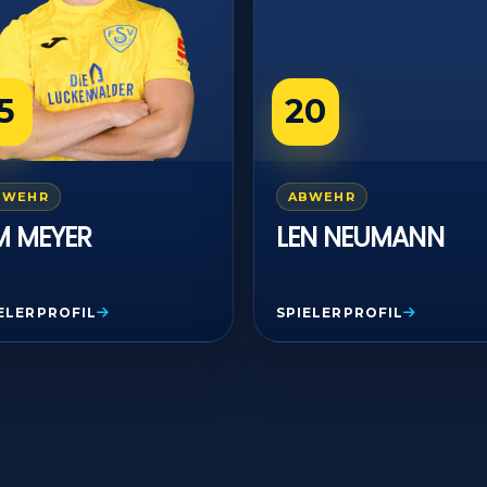
tstellung und Anzeige von Werbung und Inhalten,
Imme
Entscheidungen zum Datenschutz speichern und
itteln.
5
20
BWEHR
ABWEHR
M MEYER
LEN NEUMANN
ELERPROFIL
SPIELERPROFIL