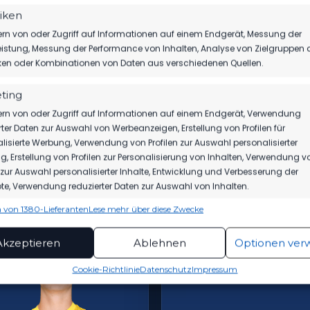
tiken
rn von oder Zugriff auf Informationen auf einem Endgerät, Messung der
istung, Messung der Performance von Inhalten, Analyse von Zielgruppen 
4
7
iken oder Kombinationen von Daten aus verschiedenen Quellen.
ting
rn von oder Zugriff auf Informationen auf einem Endgerät, Verwendung
BWEHR
ABWEHR
rter Daten zur Auswahl von Werbeanzeigen, Erstellung von Profilen für
MO COLLINS
CLEMENS KOPLIN
lisierte Werbung, Verwendung von Profilen zur Auswahl personalisierter
, Erstellung von Profilen zur Personalisierung von Inhalten, Verwendung v
n zur Auswahl personalisierter Inhalte, Entwicklung und Verbesserung der
e, Verwendung reduzierter Daten zur Auswahl von Inhalten.
ELERPROFIL
SPIELERPROFIL
 von 1380-Lieferanten
Lese mehr über diese Zwecke
ionen
Imme
hung und Kombination von Daten aus unterschiedlichen Quellen,
Akzeptieren
Ablehnen
Optionen ver
fung verschiedener Endgeräte, Identifikation von Endgeräten
automatisch übermittelter Informationen.
Cookie-Richtlinie
Datenschutz
Impressum
rleistung der Sicherheit, Verhinderung und
ckung von Betrug und Fehlerbehebung,