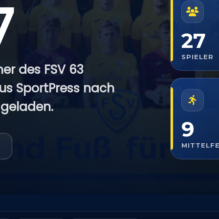
7
27
SPIELER
ner des FSV 63
s SportPress nach
 geladen.
9
MITTELF
E