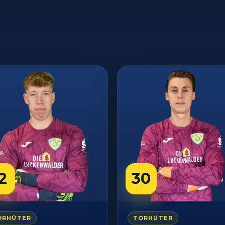
2
30
ORHÜTER
TORHÜTER