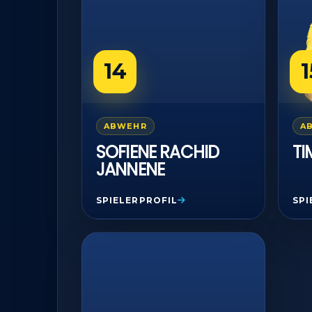
Berei
Ihre 
überm
14
1
ABWEHR
A
SOFIENE RACHID
TI
JANNENE
SPIELERPROFIL
SPI