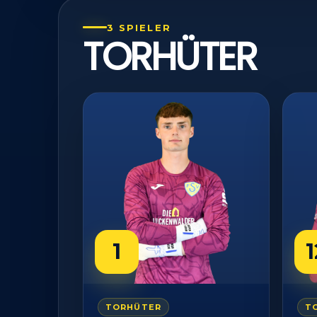
3 SPIELER
TORHÜTER
1
1
TORHÜTER
T