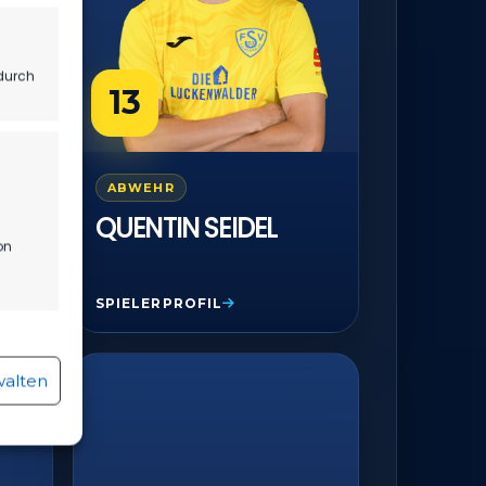
durch
13
ABWEHR
QUENTIN SEIDEL
on
SPIELERPROFIL
r aktiv
walten