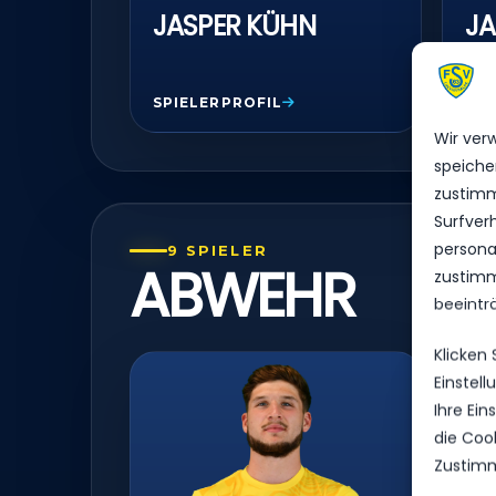
JASPER KÜHN
JA
SPIELERPROFIL
SPI
Wir ver
speiche
zustimm
Surfver
personal
9 SPIELER
ABWEHR
zustimm
beeintr
Klicken
Einstel
Ihre Ei
die Coo
Zustimm