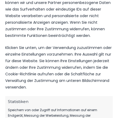
können wir und unsere Partner personenbezogene Daten
kompakt auf einen Blick.
wie das Surfverhalten oder eindeutige IDs auf dieser
Website verarbeiten und personalisierte oder nicht
personalisierte Anzeigen anzeigen. Wenn Sie nicht
TICKETS
zustimmen oder Ihre Zustimmung widerrufen, können
Eintrittspreise & Spieltag
bestimmte Funktionen beeinträchtigt werden.
Klicken Sie unten, um der Verwendung zuzustimmen oder
einzelne Einstellungen vorzunehmen. Ihre Auswahl gilt nur
SPIELPLAN
Nächste Partien ansehen
für diese Website. Sie können Ihre Einstellungen jederzeit
ändern oder Ihre Zustimmung widerrufen, indem Sie die
Cookie-Richtlinie aufrufen oder die Schaltfläche zur
Verwaltung der Zustimmung am unteren Bildschirmrand
PARTNER WERDEN
verwenden.
Sponsoring & Netzwerk
Statistiken
Speichern von oder Zugriff auf Informationen auf einem
Endgerät, Messung der Werbeleistung, Messung der
NEUESTE NACHRICHTEN