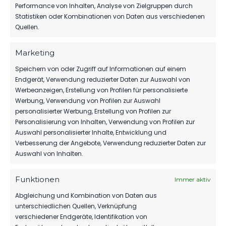
Performance von Inhalten, Analyse von Zielgruppen durch
Statistiken oder Kombinationen von Daten aus verschiedenen
Quellen.
TIM MEYER WECHSELT
ZU GERMANIA
HALBERSTADT
Marketing
FSV 63 LUCKENWALDE
7. August 2026
E.V.
Speichern von oder Zugriff auf Informationen auf einem
Endgerät, Verwendung reduzierter Daten zur Auswahl von
Mit Kopf und Fuß für
MBS VERLÄNGERT
Werbeanzeigen, Erstellung von Profilen für personalisierte
SEIN SPONSORING
Luckenwalde.
BEIM FSV
Werbung, Verwendung von Profilen zur Auswahl
6. August 2026
personalisierter Werbung, Erstellung von Profilen zur
Personalisierung von Inhalten, Verwendung von Profilen zur
SEIT
Auswahl personalisierter Inhalte, Entwicklung und
1963
HERBER DÄMPFER
Verbesserung der Angebote, Verwendung reduzierter Daten zur
AUF DEM WEG ZUM
KLASSENERHALT
Auswahl von Inhalten.
ZUHAUSE
Werner-Seelenbinder-
2. August 2026
Stadion
Funktionen
Immer aktiv
WIR VERPFLICHTEN
STANDORT
Abgleichung und Kombination von Daten aus
TILL JACOBI!
Luckenwalde
unterschiedlichen Quellen, Verknüpfung
31. Juli 2026
verschiedener Endgeräte, Identifikation von
Straße des Friedens 42