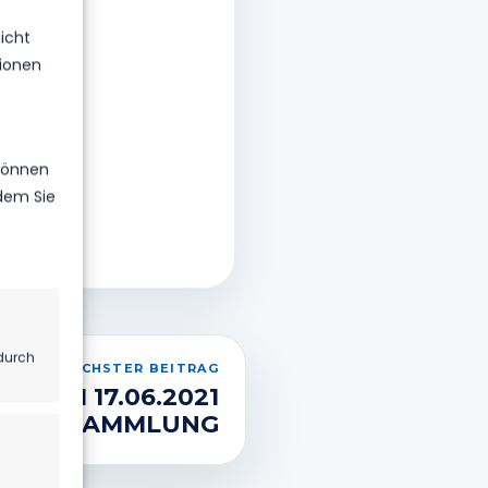
icht
ionen
 können
ndem Sie
durch
NÄCHSTER BEITRAG
DT AM 17.06.2021
ERVERSAMMLUNG