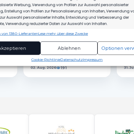
lisierte Werbung, Verwendung von Profilen zur Auswahl personalisierter
, Erstellung von Profilen zur Personalisierung von Inhalten, Verwendung v
DICH AUCH INTERESSIEREN
n zur Auswahl personalisierter Inhalte, Entwicklung und Verbesserung der
e, Verwendung reduzierter Daten zur Auswahl von Inhalten.
 von 1380-Lieferanten
Lese mehr über diese Zwecke
ionen
Imme
1.MÄNNER
1.M
hung und Kombination von Daten aus unterschiedlichen Quellen,
Akzeptieren
Ablehnen
Optionen ver
fung verschiedener Endgeräte, Identifikation von Endgeräten
HERBER DÄMPFER AUF DEM
WIR
automatisch übermittelter Informationen.
WEG ZUM KLASSENERHALT
JAC
Cookie-Richtlinie
Datenschutz
Impressum
191
02. Aug. 2026
31. J
rleistung der Sicherheit, Verhinderung und
ckung von Betrug und Fehlerbehebung,
tstellung und Anzeige von Werbung und Inhalten,
Imme
Entscheidungen zum Datenschutz speichern und
itteln.