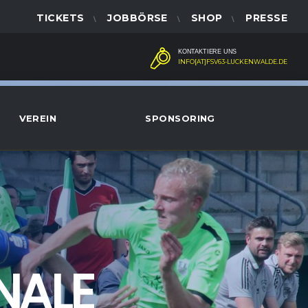
TICKETS
JOBBÖRSE
SHOP
PRESSE
KONTAKTIERE UNS
INFO[AT]FSV63-LUCKENWALDE.DE
VEREIN
SPONSORING
NALE