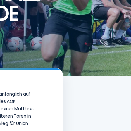
DE
 anfänglich auf
 des AOK-
rainer Matthias
teren Toren in
ieg für Union