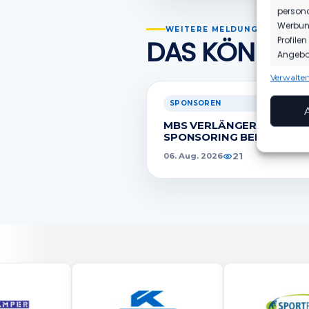
persona
Werbung
WEITERE MELDUNGEN
DAS KÖNNTE 
Profile
Angebot
Verwalten
Funkt
SPONSOREN
Abgleic
Verknüp
MBS VERLÄNGERT SEIN
anhand 
SPONSORING BEIM FSV
21
06. Aug. 2026
Gewäh
Aufde
Berei
Ihre 
überm