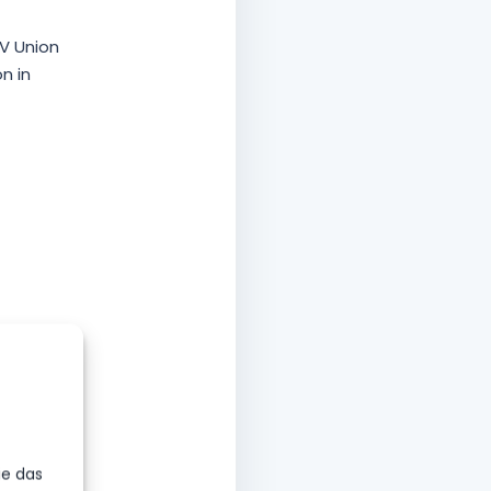
V Union
n in
ie das