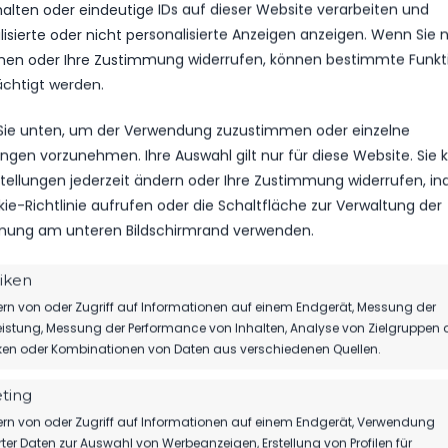
halten oder eindeutige IDs auf dieser Website verarbeiten und
isierte oder nicht personalisierte Anzeigen anzeigen. Wenn Sie n
en oder Ihre Zustimmung widerrufen, können bestimmte Funkt
ächtigt werden.
 Sie unten, um der Verwendung zuzustimmen oder einzelne
lungen vorzunehmen. Ihre Auswahl gilt nur für diese Website. Sie
nstellungen jederzeit ändern oder Ihre Zustimmung widerrufen, i
kie-Richtlinie aufrufen oder die Schaltfläche zur Verwaltung der
ung am unteren Bildschirmrand verwenden.
tiken
rn von oder Zugriff auf Informationen auf einem Endgerät, Messung der
istung, Messung der Performance von Inhalten, Analyse von Zielgruppen 
iken oder Kombinationen von Daten aus verschiedenen Quellen.
R LAUF-
DER FSV 63 LÄ
 F2
ZUR MITGLIED
ting
rn von oder Zugriff auf Informationen auf einem Endgerät, Verwendung
rter Daten zur Auswahl von Werbeanzeigen, Erstellung von Profilen für