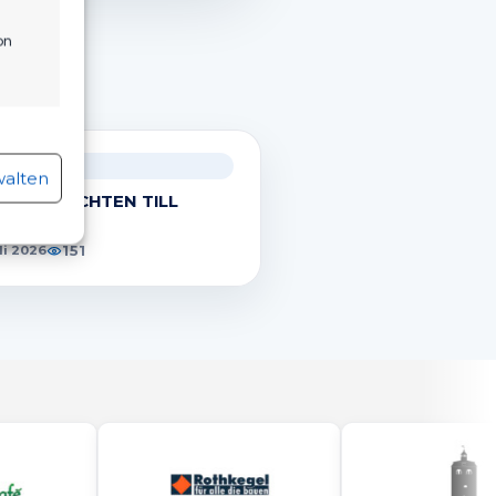
on
.
r aktiv
ÄNNER
walten
 VERPFLICHTEN TILL
OBI!
151
uli 2026
r aktiv