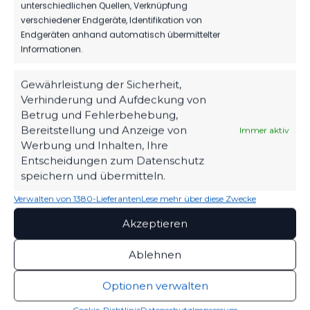
unterschiedlichen Quellen, Verknüpfung
LETZTES SPIEL FÜR FLORIAN
verschiedener Endgeräte, Identifikation von
BITZKA ALS TRAINER DER
Endgeräten anhand automatisch übermittelter
RESERVEMANNSCHAFT
Informationen.
Gewährleistung der Sicherheit,
Verhinderung und Aufdeckung von
Betrug und Fehlerbehebung,
WEITERE MELDUNGEN
Bereitstellung und Anzeige von
Immer aktiv
DAS KÖNNTE DICH
Werbung und Inhalten, Ihre
Entscheidungen zum Datenschutz
AUCH INTERESSIEREN.
speichern und übermitteln.
Verwalten von 1380-Lieferanten
Lese mehr über diese Zwecke
Akzeptieren
1.MÄNNER
Ablehnen
TIM MEYER WECHSELT ZU GERMANIA
HALBERSTADT
Optionen verwalten
88
07. Aug. 2026