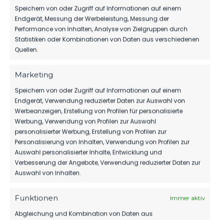
Speichern von oder Zugriff auf Informationen auf einem
Wer sich ebenfalls für den Job als Schiedsrichter
Endgerät, Messung der Werbeleistung, Messung der
interessiert, der kann sich gerne in der
Performance von Inhalten, Analyse von Zielgruppen durch
Geschäftsstelle des FSV 63 Luckenwalde per Mail
Statistiken oder Kombinationen von Daten aus verschiedenen
an
info@fsv63-luckenwalde
wenden. Wir
Quellen.
vernetzen Euch dann mit den Ansprechpartnern
im Verein.
Marketing
Speichern von oder Zugriff auf Informationen auf einem
Endgerät, Verwendung reduzierter Daten zur Auswahl von
Werbeanzeigen, Erstellung von Profilen für personalisierte
Werbung, Verwendung von Profilen zur Auswahl
personalisierter Werbung, Erstellung von Profilen zur
Personalisierung von Inhalten, Verwendung von Profilen zur
VORHERIGER BEITRAG
Auswahl personalisierter Inhalte, Entwicklung und
VEREINSINVENTAR BEENDET
Verbesserung der Angebote, Verwendung reduzierter Daten zur
SEINE KARRIERE
Auswahl von Inhalten.
Funktionen
Immer aktiv
Abgleichung und Kombination von Daten aus
NÄCHSTER BEITRAG