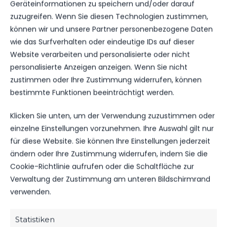
Fußball! Respektlosigkeiten, Gewaltausbrüche
Geräteinformationen zu speichern und/oder darauf
oder sogar Diskriminierungen sind aber nicht
zuzugreifen. Wenn Sie diesen Technologien zustimmen,
selten Begleiterscheinungen, die Schiedsrichter
können wir und unsere Partner personenbezogene Daten
heutzutage beim Schiedsrichten über sich
wie das Surfverhalten oder eindeutige IDs auf dieser
ergehen lassen müssen. Deshalb fällt es auch
Website verarbeiten und personalisierte oder nicht
vielen Vereinen schwer, Schiedsrichternachwuchs
personalisierte Anzeigen anzeigen. Wenn Sie nicht
zu finden. Diesem Problem stellt sich der FSV 63
zustimmen oder Ihre Zustimmung widerrufen, können
Luckenwalde seit einiger Zeit und ist bestrebt
bestimmte Funktionen beeinträchtigt werden.
besonders jungen Menschen das Schiedsrichten
Klicken Sie unten, um der Verwendung zuzustimmen oder
nahe zu bringen. Hierbei gilt ein besonderer Dank
einzelne Einstellungen vorzunehmen. Ihre Auswahl gilt nur
unserem Schiedsrichterobmann Marko Schmidt,
für diese Website. Sie können Ihre Einstellungen jederzeit
der junge Schiedsrichter nicht nur für den Verein
ändern oder Ihre Zustimmung widerrufen, indem Sie die
gewinnt, sondern diese auch fördert!
Cookie-Richtlinie aufrufen oder die Schaltfläche zur
Neben Johannes Degenkolbe sind beim FSV 63
Verwaltung der Zustimmung am unteren Bildschirmrand
Luckenwalde als Jungschiedsrichter ausserdem
verwenden.
Nils Schrötter, Amy Kroh, Otto Flach und Noel
Radfan aktiv.
Statistiken