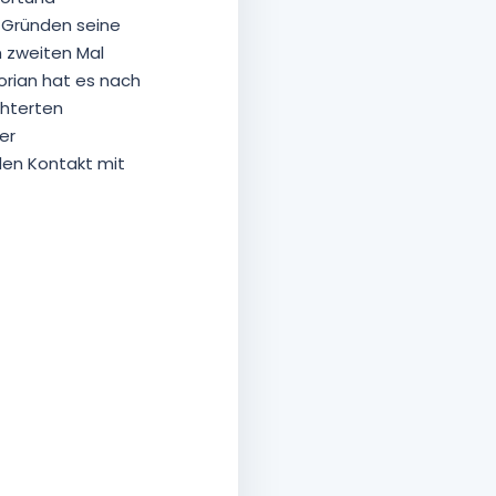
n Gründen seine
m zweiten Mal
orian hat es nach
chterten
er
 den Kontakt mit
Florian Bitzka erhält Abschiedsgeschenk 