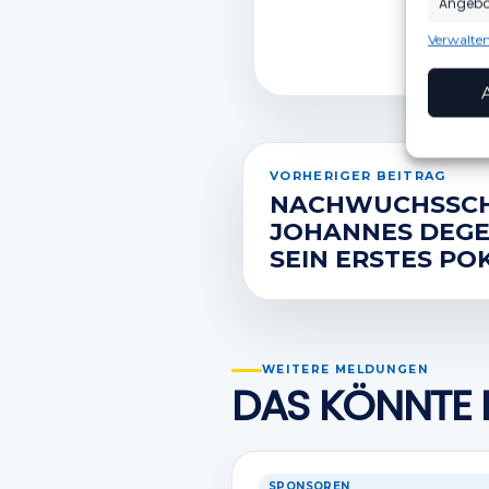
Angebot
Verwalten
Funkt
Abgleic
Verknüp
anhand 
VORHERIGER BEITRAG
Gewäh
Aufde
NACHWUCHSSCH
Berei
Ihre 
JOHANNES DEGE
überm
SEIN ERSTES PO
WEITERE MELDUNGEN
DAS KÖNNTE 
SPONSOREN