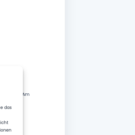
atz gehen.
Erfolg war. Am
nsere
ie das
icht
ionen