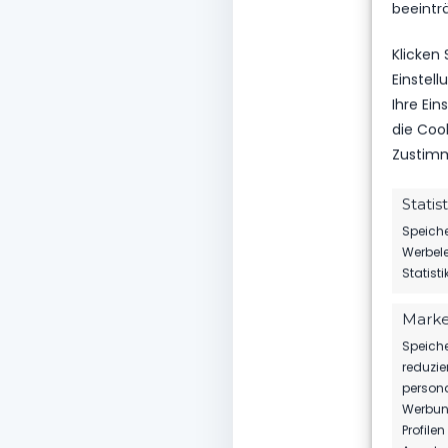
beeintr
Klicken
Einstel
Ihre Ei
die Coo
Zustimm
Statis
Speiche
Werbele
Statist
Marke
Speiche
reduzie
persona
Werbung
Profile