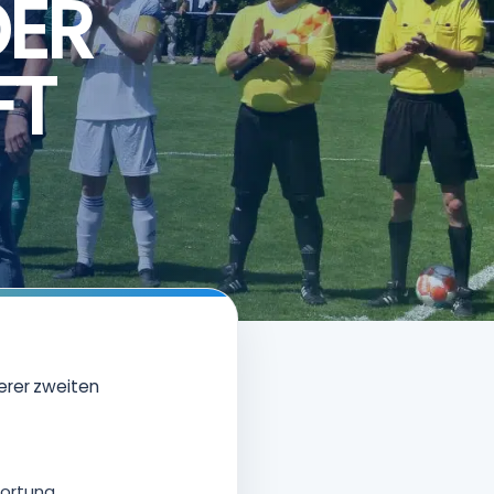
DER
FT
erer zweiten
Fortuna