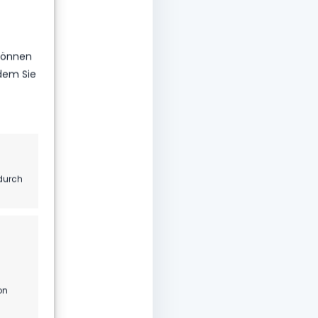
 können
ndem Sie
durch
on