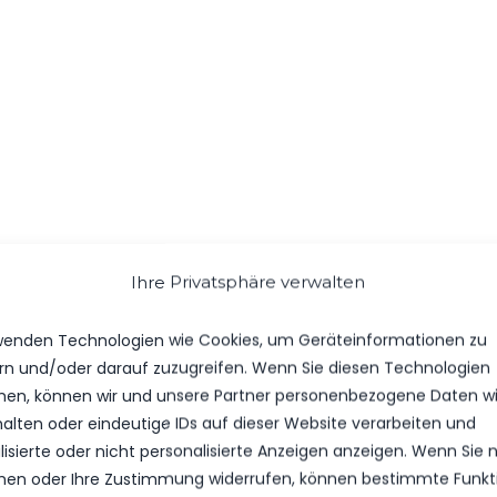
 erhält Abschiedsgeschenk von Präsidenten Dirk Heinze
Ihre Privatsphäre verwalten
onnte letztlich Phönix Wildau mit einem 1:0 als Sieger vom Pl
wenden Technologien wie Cookies, um Geräteinformationen zu
sthalten, dass die Saison in der Landesliga Süd ein voller 
rn und/oder darauf zuzugreifen. Wenn Sie diesen Technologien
it 40 Punkten…das kann sich sehen lassen. Glückwunsch an u
en, können wir und unsere Partner personenbezogene Daten w
 und das gesamte Trainerteam.
halten oder eindeutige IDs auf dieser Website verarbeiten und
isierte oder nicht personalisierte Anzeigen anzeigen. Wenn Sie n
en oder Ihre Zustimmung widerrufen, können bestimmte Funkt