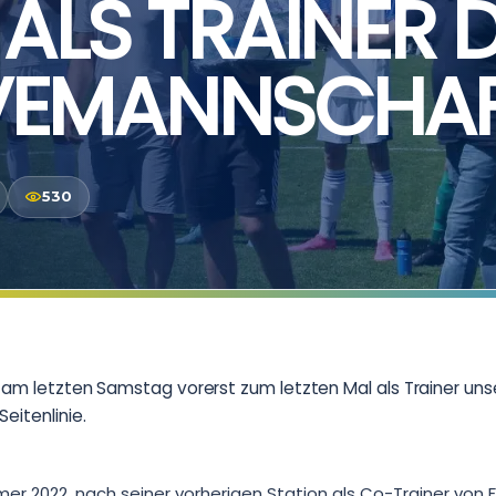
 ALS TRAINER 
VEMANNSCHA
530
d am letzten Samstag vorerst zum letzten Mal als Trainer uns
eitenlinie.
mer 2022, nach seiner vorherigen Station als Co-Trainer von 