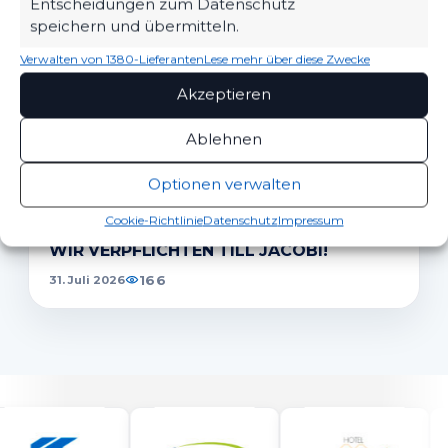
Entscheidungen zum Datenschutz
speichern und übermitteln.
SPONSOREN
Verwalten von 1380-Lieferanten
Lese mehr über diese Zwecke
MBS VERLÄNGERT SEIN SPONSORING
Akzeptieren
BEIM FSV
76
06. Aug. 2026
Ablehnen
Optionen verwalten
1.MÄNNER
Cookie-Richtlinie
Datenschutz
Impressum
WIR VERPFLICHTEN TILL JACOBI!
166
31. Juli 2026