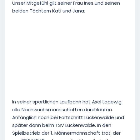
Unser Mitgefühl gilt seiner Frau Ines und seinen
beiden Töchtern Kati und Jana.
Saison 1968/69, Aufstiegsspiel zur Bezirksliga
gegen SG Bornim (Axel: obere Reihe 5. v.l.)
In seiner sportlichen Laufbahn hat Axel Ladewig
alle Nachwuchsmannschaften durchlaufen.
Anfänglich noch bei Fortschritt Luckenwalde und
später dann beim TSV Luckenwalde. In den
Spielbetrieb der 1. Männermannschaft trat, der