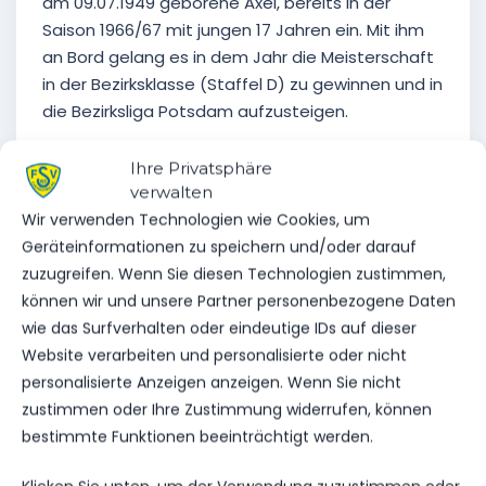
am 09.07.1949 geborene Axel, bereits in der
Saison 1966/67 mit jungen 17 Jahren ein. Mit ihm
an Bord gelang es in dem Jahr die Meisterschaft
in der Bezirksklasse (Staffel D) zu gewinnen und in
die Bezirksliga Potsdam aufzusteigen.
In der Saison 1968/69 gelang nach dem Abstieg
Ihre Privatsphäre
1968, dann gleich der Wiederaufstieg in die
verwalten
Bezirksliga Potsdam (siehe Foto 1 oben). Dabei
Wir verwenden Technologien wie Cookies, um
erzielte Axel in 24 Spielen 16 Tore.
Geräteinformationen zu speichern und/oder darauf
zuzugreifen. Wenn Sie diesen Technologien zustimmen,
Ein Highlight in seiner sportlichen Laufbahn war
können wir und unsere Partner personenbezogene Daten
dann das Pokalspiel um den FDGB Pokal in Beelitz
wie das Surfverhalten oder eindeutige IDs auf dieser
gegen Motor Hennigsdorf. Dabei verlor der TSV
Website verarbeiten und personalisierte oder nicht
nach einer torlosen Partie im anschließenden
personalisierte Anzeigen anzeigen. Wenn Sie nicht
Elfmeterschiessen mit 7:6.
zustimmen oder Ihre Zustimmung widerrufen, können
bestimmte Funktionen beeinträchtigt werden.
In den Folgejahren hielt sich sein Team in der
Bezirksliga und stieg 77/78 ab. In der Folgesaison