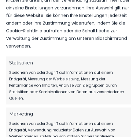
Klicken Sie unten, um der Verwendung zuzustimmen oder
gelang unter Trainer Rüdiger Riethdorf der
einzelne Einstellungen vorzunehmen. Ihre Auswahl gilt nur
Wiederaufstieg und das “Schlitzohr” steuerte in
für diese Website. Sie können Ihre Einstellungen jederzeit
27 Spielen 20 Tore bei. 1982 hing Axel dann mit 32
ändern oder Ihre Zustimmung widerrufen, indem Sie die
Jahren die Fussballschuhe an den Nagel und
Cookie-Richtlinie aufrufen oder die Schaltfläche zur
wechselte weitere Jahre in das Traineramt der 2.
Verwaltung der Zustimmung am unteren Bildschirmrand
Männermannschaft des TSV Luckenwalde.
verwenden.
Statistiken
Speichern von oder Zugriff auf Informationen auf einem
Endgerät, Messung der Werbeleistung, Messung der
Performance von Inhalten, Analyse von Zielgruppen durch
VORHERIGER BEITRAG
Statistiken oder Kombinationen von Daten aus verschiedenen
BABELSBERG BEIM
Quellen.
ABSCHLUSS EFFEKTIVER UND
ABGEZOCKTER￼
Marketing
Speichern von oder Zugriff auf Informationen auf einem
Endgerät, Verwendung reduzierter Daten zur Auswahl von
Werbeanzeigen, Erstellung von Profilen für personalisierte