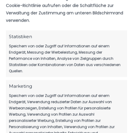
WEITERE MELDUNGEN
Cookie-Richtlinie aufrufen oder die Schaltfläche zur
DAS KÖNNTE DICH
Verwaltung der Zustimmung am unteren Bildschirmrand
AUCH INTERESSIEREN.
verwenden.
Statistiken
Speichern von oder Zugriff auf Informationen auf einem
1.MÄNNER
Endgerät, Messung der Werbeleistung, Messung der
Performance von Inhalten, Analyse von Zielgruppen durch
TIM MEYER WECHSELT ZU GERMANIA
Statistiken oder Kombinationen von Daten aus verschiedenen
HALBERSTADT
Quellen.
72
07. Aug. 2026
Marketing
Speichern von oder Zugriff auf Informationen auf einem
SPONSOREN
Endgerät, Verwendung reduzierter Daten zur Auswahl von
Werbeanzeigen, Erstellung von Profilen für personalisierte
MBS VERLÄNGERT SEIN SPONSORING
Werbung, Verwendung von Profilen zur Auswahl
BEIM FSV
personalisierter Werbung, Erstellung von Profilen zur
76
06. Aug. 2026
Personalisierung von Inhalten, Verwendung von Profilen zur