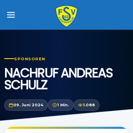
SPONSOREN
NACHRUF ANDREAS
SCHULZ
09. Juni 2024
1 Min.
1.088