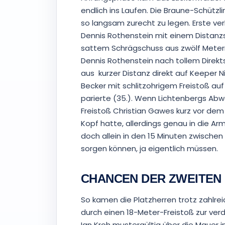
endlich ins Laufen. Die Braune-Schütz
so langsam zurecht zu legen. Erste ve
Dennis Rothenstein mit einem Distanzs
sattem Schrägschuss aus zwölf Metern 
Dennis Rothenstein nach tollem Direkt
aus kurzer Distanz direkt auf Keeper Ni
Becker mit schlitzohrigem Freistoß auf
parierte (35.). Wenn Lichtenbergs Ab
Freistoß Christian Gawes kurz vor dem
Kopf hatte, allerdings genau in die Arm
doch allein in den 15 Minuten zwischen
sorgen können, ja eigentlich müssen.
CHANCEN DER ZWEITEN
So kamen die Platzherren trotz zahlrei
durch einen 18-Meter-Freistoß zur verd
Ian Kroh mustergültig über die Mauer in