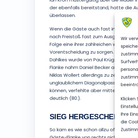
der ebenfalls bereitstand, hatte di
überlassen.
Wenn die Gäste auch fast im Gegenzu
nach Freistoß fast zum Ausgleich gek
Wir ver
Folge eine ihrer zahlreichen weiteren
speiche
Vorentscheidung zu sorgen. Pascal Bo
zustimm
Dahlkes wurde von Paul Krüger gerade 
Surfver
Flanke nahm Daniel Becker am zweiten 
personal
Niklas Wollert allerdings zu zentral (7
zustimm
unglaublichem Diagonalpass Tim Göths 
beeintr
können, verfehlte aber mittels Schräg
deutlich (80.).
Klicken
Einstel
Ihre Ei
SIEG HERGESCHENKT
die Coo
So kam es wie schon allzu oft in diese
Zustimm
Gäste-Flanke von rechts nicht gelang e