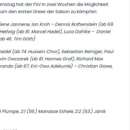
tstellung und Anzeige von Werbung und Inhalten,
Imme
tag hat der FSV in zwei Wochen die Möglichkeit
Entscheidungen zum Datenschutz speichern und
itteln.
 um den ersten Dreier der Saison zu kämpfen.
ofiene Jannene, Ian Kroh – Dennis Rothenstein (ab 69.
 Hellwig (ab 81. Marcel Hadel), Luca Dahlke – Daniel
(ab 46. Tim Göth)
Seidel (ab 74. Hussein Chor), Sebastian Reiniger, Paul
vin Owczarek (ab 81. Hannes Graf), Richard Max
Brando (ab 67. Eni-Owo Adekunle) – Christian Gawe,
Till Plumpe, 2:1 (56.) Manasse Eshele, 2:2 (63.) Janik