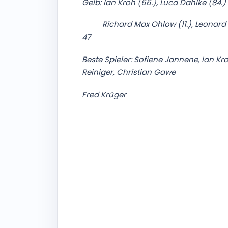
Gelb: Ian Kroh (66.), Luca Dahlke (84.
Richard Max Ohlow (11.), Leonard Ko
47
Beste Spieler: Sofiene Jannene, Ian Kro
Reiniger, Christian Gawe
Fred Krüger