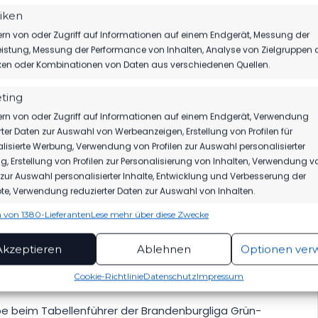
unbedrängt von der Strafraumgrenze abziehen und
tiken
bwehr in der rechten Torecke zum 1:1 versenken –
rn von oder Zugriff auf Informationen auf einem Endgerät, Messung der
istung, Messung der Performance von Inhalten, Analyse von Zielgruppen 
ale hatten die Luckenwalder trotz deutlichem
iken oder Kombinationen von Daten aus verschiedenen Quellen.
Spiel eine verdiente Führung aus der Hand
ting
rn von oder Zugriff auf Informationen auf einem Endgerät, Verwendung
e auch nach dem späten Ausgleich kurz vor Ende der
rter Daten zur Auswahl von Werbeanzeigen, Erstellung von Profilen für
ce um den Platz doch noch als Sieger zu verlassen.
lisierte Werbung, Verwendung von Profilen zur Auswahl personalisierter
endeichs scheiterten zunächst Pascal Borowski und
, Erstellung von Profilen zur Personalisierung von Inhalten, Verwendung v
er Position am abermals bravourös reagierenden
n zur Auswahl personalisierter Inhalte, Entwicklung und Verbesserung der
e, Verwendung reduzierter Daten zur Auswahl von Inhalten.
 von 1380-Lieferanten
Lese mehr über diese Zwecke
nach dem Abpfiff ob des abermaligen
ionen
Imme
igte, war durchaus nachvollziehbar.
hung und Kombination von Daten aus unterschiedlichen Quellen,
Akzeptieren
Ablehnen
Optionen ver
fung verschiedener Endgeräte, Identifikation von Endgeräten
automatisch übermittelter Informationen.
Cookie-Richtlinie
Datenschutz
Impressum
E 2. POKALRUNDE
rleistung der Sicherheit, Verhinderung und
e beim Tabellenführer der Brandenburgliga Grün-
ckung von Betrug und Fehlerbehebung,