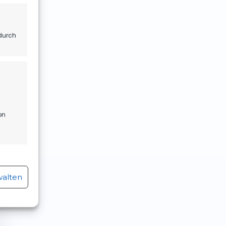
durch
on
r aktiv
walten