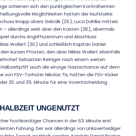
linge schienen sich den punktgleichen Kontrahenten
rheißungsvolle Möglichkeiten hatten der laufstarke
chuss knapp übers Gebälk (25.), Luca Dahlke mittels
– allerdings weit über den Kasten (28.), abermals
spiel durchs Angriffszentrum und Abschluss
klas Wollert (30.) und schließlich Kapitän Daniel
 den kurzen Pfosten, den aber Niklas Wollert ebenfalls
wehrchef Sebastian Reiniger nach einem weiten
 Halbzeitpfiff auch die einzige Gästechance auf dem
e von FSV-Torhüter Nikolas Tix, hätten die FSV-Kicker
 der 20. und 35. Minute für eine Vorentscheidung
 HALBZEIT UNGENUTZT
cher hochkarätiger Chancen in der 63. Minute erst
ienten Führung. Der war allerdings von Linksverteidiger
s linke Toreck gezirkelt worden. Kapitän Daniel Becker,