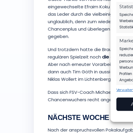
eingewechselte Efraim Koku Gakpeto 
Statis
das Leder durch die vielbeinige FSV-A
Speiche
Werbele
unglaublich, denn zum wiederholten M
Statist
Chancenplus und überlegen geführtem 
gegeben.
Marke
Speiche
Und trotzdem hatte die Braune-Trupp
reduzie
regulären Spielzeit noch
die
eine Chan
persona
Aber nach erneuter Vorarbeit Phil But
Werbung
dann auch Tim Göth in aussichtsreich
Profile
Niklas Wollert im Lichtenberger Tor.
Angebot
Verwalten
Dass sich FSV-Coach Michael Braune 
Funkt
Chancenwuchers recht angefressen ze
Abgleic
Verknüp
anhand 
NÄCHSTE WOCHE IST DI
Gewäh
Nach der anspruchsvollen Pokalaufgab
Aufde