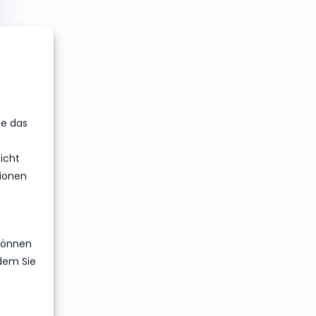
ie das
icht
ionen
 können
ndem Sie