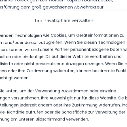
e Ausführung dem groß gewachsenen Abwehrakteur
Ihre Privatsphäre verwalten
g erneut durch den aufgerückten Sebastian Reiniger
ommen wären, versäumten es die Platzherren in der
wenden Technologien wie Cookies, um Geräteinformationen zu
 hochkarätigen Chancen zu vollenden und so für eine
rn und/oder darauf zuzugreifen. Wenn Sie diesen Technologien
rowskis Abschluss nach Grundliniendurchbruch Luca
en, können wir und unsere Partner personenbezogene Daten w
noch geblockt (71.), Phil Butendeichs butterweiche
halten oder eindeutige IDs auf dieser Website verarbeiten und
Pfosten zwar technisch perfekt direkt, für den guten
isierte oder nicht personalisierte Anzeigen anzeigen. Wenn Sie n
5.) und erneut Daniel Becker hätte sich nach
en oder Ihre Zustimmung widerrufen, können bestimmte Funkt
frei vor Wollert eigentlich die Ecke aussuchen
ächtigt werden.
schuss gegen die Laufrichtung des Keepers allerdings
 Sie unten, um der Verwendung zuzustimmen oder einzelne
lungen vorzunehmen. Ihre Auswahl gilt nur für diese Website. Sie
nstellungen jederzeit ändern oder Ihre Zustimmung widerrufen, i
kie-Richtlinie aufrufen oder die Schaltfläche zur Verwaltung der
r noch jungen Saison. Als es den Luckenwaldern nach
ung am unteren Bildschirmrand verwenden.
ntscheidend zu klären, durfte der kurz zuvor