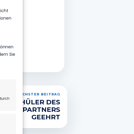
icht
ionen
dern der
en.
 können
ndem Sie
NÄCHSTER BEITRAG
durch
SCHÜLER DES
TIONSPARTNERS
GEEHRT