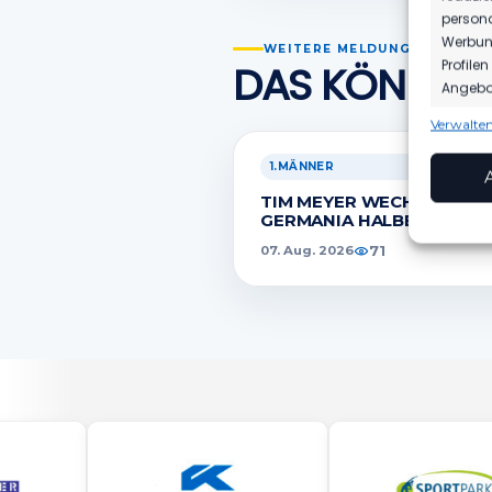
persona
Werbung
WEITERE MELDUNGEN
Profile
DAS KÖNNTE 
Angebot
Verwalten
Funkt
Abgleic
1.MÄNNER
Verknüp
TIM MEYER WECHSELT ZU
anhand 
GERMANIA HALBERSTADT
71
07. Aug. 2026
Gewäh
Aufde
Berei
Ihre 
überm