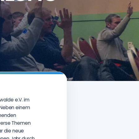
walde e.V. im
. Neben einem
hmenden
iverse Themen
r die neue
enen Jahr durch