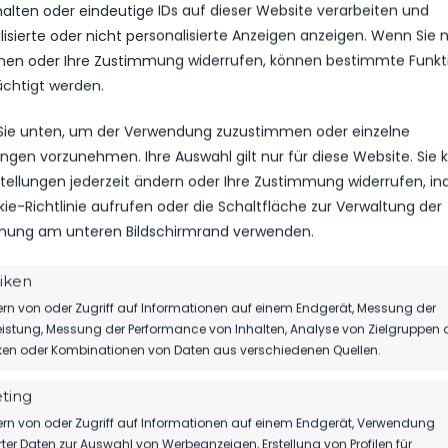
halten oder eindeutige IDs auf dieser Website verarbeiten und
isierte oder nicht personalisierte Anzeigen anzeigen. Wenn Sie n
en oder Ihre Zustimmung widerrufen, können bestimmte Funkt
ächtigt werden.
i allen Teilnehmenden Vereinsmitgliedern und allen Mitglie
 Sie unten, um der Verwendung zuzustimmen oder einzelne
, die an der Ausarbeitung der neuen Satzung beteiligt war
lungen vorzunehmen. Ihre Auswahl gilt nur für diese Website. Sie
nstellungen jederzeit ändern oder Ihre Zustimmung widerrufen, i
kie-Richtlinie aufrufen oder die Schaltfläche zur Verwaltung der
ung am unteren Bildschirmrand verwenden.
tiken
rn von oder Zugriff auf Informationen auf einem Endgerät, Messung der
istung, Messung der Performance von Inhalten, Analyse von Zielgruppen 
N VOM 22.11 –
iken oder Kombinationen von Daten aus verschiedenen Quellen.
KOOPERA
ting
rn von oder Zugriff auf Informationen auf einem Endgerät, Verwendung
rter Daten zur Auswahl von Werbeanzeigen, Erstellung von Profilen für