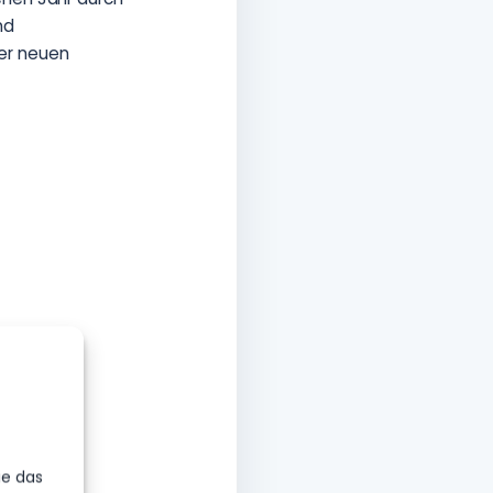
nd
er neuen
ie das