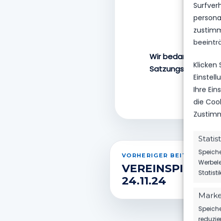
Surfver
personal
zustimm
beeintr
Wir bedanken uns be
Klicken
Satzungskommission
Einstel
Ihre Ei
die Coo
Zustimm
Statis
Speiche
VORHERIGER BEITRAG
Werbele
VEREINSPIELSPLA
Statist
24.11.24
Marke
Speiche
reduzie