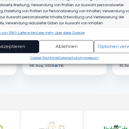
lisierte Werbung, Verwendung von Profilen zur Auswahl personalisierter
, Erstellung von Profilen zur Personalisierung von Inhalten, Verwendung v
n zur Auswahl personalisierter Inhalte, Entwicklung und Verbesserung der
DICH AUCH INTERESSIEREN
e, Verwendung reduzierter Daten zur Auswahl von Inhalten.
 von 1380-Lieferanten
Lese mehr über diese Zwecke
ionen
Imme
hung und Kombination von Daten aus unterschiedlichen Quellen,
SPONSOREN
1.M
Akzeptieren
Ablehnen
Optionen ver
fung verschiedener Endgeräte, Identifikation von Endgeräten
MBS VERLÄNGERT SEIN
WIR
automatisch übermittelter Informationen.
SPONSORING BEIM FSV
JAC
Cookie-Richtlinie
Datenschutz
Impressum
76
06. Aug. 2026
31. J
rleistung der Sicherheit, Verhinderung und
ckung von Betrug und Fehlerbehebung,
tstellung und Anzeige von Werbung und Inhalten,
Imme
Entscheidungen zum Datenschutz speichern und
itteln.