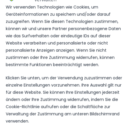
Wir verwenden Technologien wie Cookies, um
Geräteinformationen zu speichern und/oder darauf
zuzugreifen. Wenn Sie diesen Technologien zustimmen,
NÄCHSTER BEITRAG
können wir und unsere Partner personenbezogene Daten
AUSWÄRTS KALT UND WARM
wie das Surfverhalten oder eindeutige IDs auf dieser
VERSORGT
Website verarbeiten und personalisierte oder nicht
personalisierte Anzeigen anzeigen. Wenn Sie nicht
zustimmen oder Ihre Zustimmung widerrufen, können
bestimmte Funktionen beeinträchtigt werden.
WEITERE MELDUNGEN
DAS KÖNNTE DICH
Klicken Sie unten, um der Verwendung zuzustimmen oder
einzelne Einstellungen vorzunehmen. Ihre Auswahl gilt nur
AUCH INTERESSIEREN.
für diese Website. Sie können Ihre Einstellungen jederzeit
ändern oder Ihre Zustimmung widerrufen, indem Sie die
Cookie-Richtlinie aufrufen oder die Schaltfläche zur
Verwaltung der Zustimmung am unteren Bildschirmrand
1.MÄNNER
verwenden.
TIM MEYER WECHSELT ZU GERMANIA