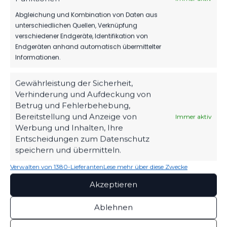
Abgleichung und Kombination von Daten aus
unterschiedlichen Quellen, Verknüpfung
verschiedener Endgeräte, Identifikation von
Endgeräten anhand automatisch übermittelter
Informationen.
Gewährleistung der Sicherheit,
Verhinderung und Aufdeckung von
Betrug und Fehlerbehebung,
Bereitstellung und Anzeige von
Immer aktiv
OFFIZIELLE VEREINSSEITE
Werbung und Inhalten, Ihre
DEIN HEIMSPIEL. DEIN FSV.
Entscheidungen zum Datenschutz
speichern und übermitteln.
Tickets, Spielplan, News und Vereinsinfos – alles
kompakt auf einen Blick.
Verwalten von 1380-Lieferanten
Lese mehr über diese Zwecke
Akzeptieren
TICKETS
Ablehnen
Eintrittspreise & Spieltag