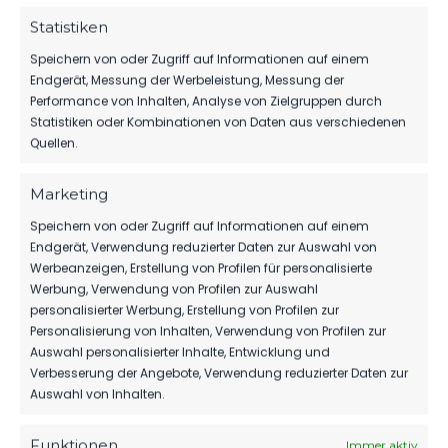
HALBERSTADT
Statistiken
72
07. Aug. 2026
Speichern von oder Zugriff auf Informationen auf einem
Endgerät, Messung der Werbeleistung, Messung der
Performance von Inhalten, Analyse von Zielgruppen durch
Statistiken oder Kombinationen von Daten aus verschiedenen
SPONSOREN
Quellen.
MBS VERLÄNGERT SEIN SPONSORING
BEIM FSV
Marketing
76
06. Aug. 2026
Speichern von oder Zugriff auf Informationen auf einem
Endgerät, Verwendung reduzierter Daten zur Auswahl von
Werbeanzeigen, Erstellung von Profilen für personalisierte
Werbung, Verwendung von Profilen zur Auswahl
1.MÄNNER
personalisierter Werbung, Erstellung von Profilen zur
HERBER DÄMPFER AUF DEM WEG ZUM
Personalisierung von Inhalten, Verwendung von Profilen zur
KLASSENERHALT
Auswahl personalisierter Inhalte, Entwicklung und
211
Verbesserung der Angebote, Verwendung reduzierter Daten zur
02. Aug. 2026
Auswahl von Inhalten.
Funktionen
Immer aktiv