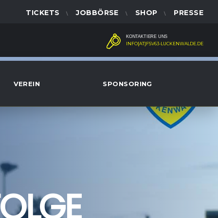
TICKETS
JOBBÖRSE
SHOP
PRESSE
KONTAKTIERE UNS
INFO[AT]FSV63-LUCKENWALDE.DE
VEREIN
SPONSORING
FOLGE