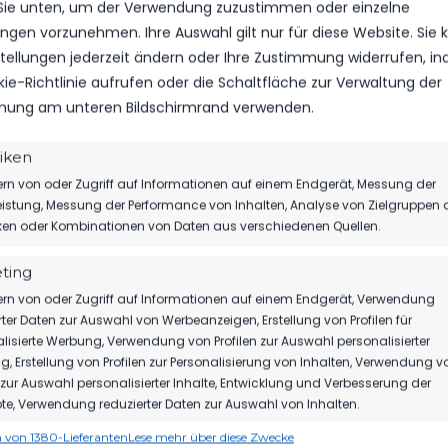
 Sie unten, um der Verwendung zuzustimmen oder einzelne
lungen vorzunehmen. Ihre Auswahl gilt nur für diese Website. Sie
nstellungen jederzeit ändern oder Ihre Zustimmung widerrufen, i
kie-Richtlinie aufrufen oder die Schaltfläche zur Verwaltung der
ung am unteren Bildschirmrand verwenden.
ATIONSTURNIER
WIR BEGR
ORCA CUP 2022
EUEN SPONS
tiken
rn von oder Zugriff auf Informationen auf einem Endgerät, Messung der
istung, Messung der Performance von Inhalten, Analyse von Zielgruppen 
iken oder Kombinationen von Daten aus verschiedenen Quellen.
DICH AUCH INTERESSIEREN
ting
rn von oder Zugriff auf Informationen auf einem Endgerät, Verwendung
rter Daten zur Auswahl von Werbeanzeigen, Erstellung von Profilen für
lisierte Werbung, Verwendung von Profilen zur Auswahl personalisierter
1.MÄNNER
SP
, Erstellung von Profilen zur Personalisierung von Inhalten, Verwendung v
WIR VERPFLICHTEN TILL
RES
n zur Auswahl personalisierter Inhalte, Entwicklung und Verbesserung der
JACOBI!
SEI
e, Verwendung reduzierter Daten zur Auswahl von Inhalten.
160
31. Juli 2026
27. J
 von 1380-Lieferanten
Lese mehr über diese Zwecke