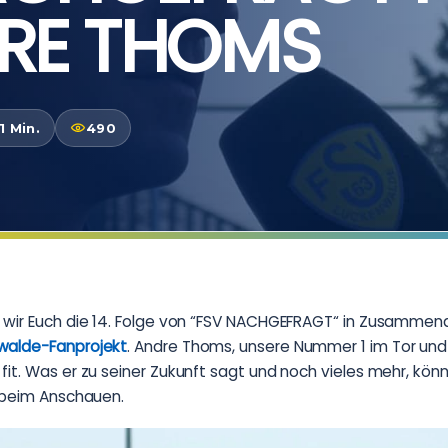
DRE THOMS
1 Min.
490
 wir Euch die 14. Folge von “FSV NACHGEFRAGT“ in Zusammena
walde-Fanprojekt
. Andre Thoms, unsere Nummer 1 im Tor und
it. Was er zu seiner Zukunft sagt und noch vieles mehr, könnt
ß beim Anschauen.