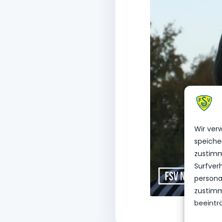
Wir ver
speiche
zustimm
Surfver
personal
zustimm
beeintr