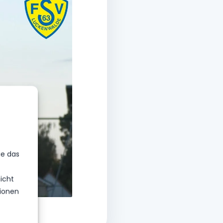
ie das
icht
ionen