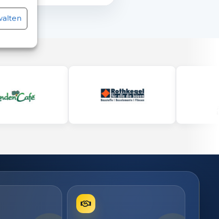
r aktiv
walten
r aktiv