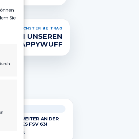
 können
ndem Sie
NÄCHSTER BEITRAG
ÜSSEN UNSEREN N
OR HAPPYWUFF
durch
.
ONSOREN
on
T GMBH WEITER AN DER
TE UNSERES FSV 63!
116
uli 2026