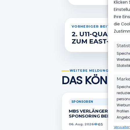
Klicken
Einstel
Ihre Ei
die Coo
VORHERIGER BEITRAG
Zustimm
2. U11-QUALIFIK
ZUM EAST-MALL
Statis
Speiche
Werbele
Statist
WEITERE MELDUNGEN
DAS KÖNNTE 
Marke
Speiche
reduzie
persona
SPONSOREN
Werbung
MBS VERLÄNGERT SEIN
Profile
SPONSORING BEIM FSV
Angebot
65
06. Aug. 2026
Verwalten