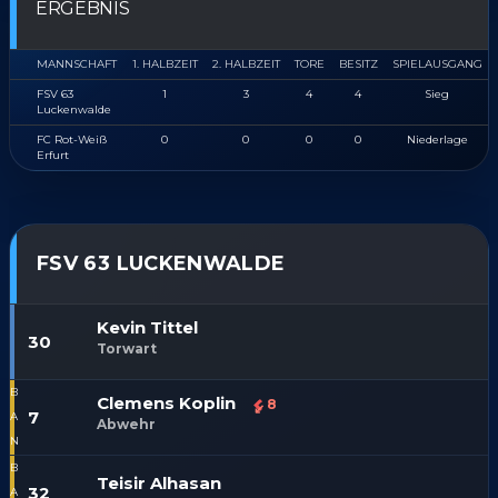
ERGEBNIS
MANNSCHAFT
1. HALBZEIT
2. HALBZEIT
TORE
BESITZ
SPIELAUSGANG
FSV 63
1
3
4
4
Sieg
Luckenwalde
FC Rot-Weiß
0
0
0
0
Niederlage
Erfurt
FSV 63 LUCKENWALDE
Kevin Tittel
30
Torwart
Clemens Koplin
8
7
Abwehr
Teisir Alhasan
32