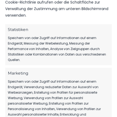
Cookie-Richtlinie aufrufen oder die Schaltfläche zur
Verwaltung der Zustimmung am unteren Bildschirmrand
ROTE KARTEN
0
0
verwenden.
Statistiken
Speichern von oder Zugriff auf Informationen auf einem
Endgerät, Messung der Werbeleistung, Messung der
DATUM
BEGEGNUNG
ERGEBNIS
WETTBEWE
Performance von Inhalten, Analyse von Zielgruppen durch
Statistiken oder Kombinationen von Daten aus verschiedenen
Quellen.
FC
DI.., 28.
Rot-
MÄRZ
Regionalliga
Weiß
2023
1:1
Nordost
Marketing
Erfurt
2022/23
19:00
vs. FSV 63
Speichern von oder Zugriff auf Informationen auf einem
Uhr
Luckenwalde
Endgerät, Verwendung reduzierter Daten zur Auswahl von
Werbeanzeigen, Erstellung von Profilen für personalisierte
Werbung, Verwendung von Profilen zur Auswahl
FSV 63
FR.., 05.
Luckenwalde
personalisierter Werbung, Erstellung von Profilen zur
AUG.
Regionalliga
vs. FC
Personalisierung von Inhalten, Verwendung von Profilen zur
2022
1:1
Nordost
Rot-
Auswahl personalisierter Inhalte, Entwicklung und
2022/23
18:00