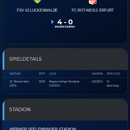
FSV 63 LUCKENWALDE
FC ROT-WEISS ERFURT
4
-
0
ENDERGEBNIS
SPIELDETAILS
DATUM
ZEIT
LIGA
SAISON
SPIELTAG
12. November
13:00
Regionalliga Nordost
2023/24
14.
2023
2023/24
Spieltag
STADION
WERNER SEELENBINDER STADION