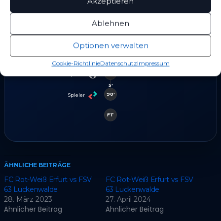
Akzeptieren
76'
Spieler
Ablehnen
81'
Spieler
Optionen verwalten
89'
Spieler
Cookie-Richtlinie
Datenschutz
Impressum
90+
Spieler
5'
90'
Spieler
FT
ÄHNLICHE BEITRÄGE
FC Rot-Weiß Erfurt vs FSV
FC Rot-Weiß Erfurt vs FSV
63 Luckenwalde
63 Luckenwalde
28. März 2023
27. April 2024
Ähnlicher Beitrag
Ähnlicher Beitrag