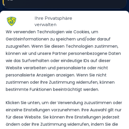
Ihre Privatsphäre
verwalten
Wir verwenden Technologien wie Cookies, um
SPIELSTATISTIKEN
Geräteinformationen zu speichern und/oder darauf
zuzugreifen. Wenn Sie diesen Technologien zustimmen,
können wir und unsere Partner personenbezogene Daten
wie das Surfverhalten oder eindeutige IDs auf dieser
FSV 63 LUCKENWALDE
Website verarbeiten und personalisierte oder nicht
personalisierte Anzeigen anzeigen. Wenn Sie nicht
VS.
zustimmen oder Ihre Zustimmung widerrufen, können
bestimmte Funktionen beeinträchtigt werden.
FC ROT-WEISS ERFURT
Klicken Sie unten, um der Verwendung zuzustimmen oder
einzelne Einstellungen vorzunehmen. Ihre Auswahl gilt nur
TORE
4
0
für diese Website. Sie können Ihre Einstellungen jederzeit
ändern oder Ihre Zustimmung widerrufen, indem Sie die
GELBE KARTEN
2
0