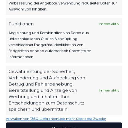
Weiß
Uhr
Verbesserung der Angebote, Verwendung reduzierter Daten zur
Erfurt
Auswahl von Inhalten.
Funktionen
Immer aktiv
SPIELZEIT
Abgleichung und Kombination von Daten aus
unterschiedlichen Quellen, Verknüpfung
KO
verschiedener Endgeräte, Identifikation von
Endgeräten anhand automatisch übermittelter
Informationen.
38'
Spieler
Gewährleistung der Sicherheit,
46'
Spieler
Verhinderung und Aufdeckung von
Betrug und Fehlerbehebung,
46'
Spieler
Bereitstellung und Anzeige von
Immer aktiv
Werbung und Inhalten, Ihre
66'
Spieler
Entscheidungen zum Datenschutz
speichern und übermitteln.
69'
7. Clemens Koplin
Verwalten von 1380-Lieferanten
Lese mehr über diese Zwecke
69'
Spieler