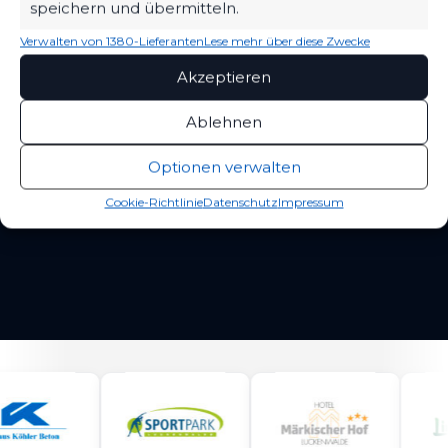
speichern und übermitteln.
ÄHNLICHE BEITRÄGE
Verwalten von 1380-Lieferanten
Lese mehr über diese Zwecke
FC Rot-Weiß Erfurt vs FSV
FC Rot-Weiß Erfurt vs FSV
Akzeptieren
63 Luckenwalde
63 Luckenwalde
28. März 2023
27. April 2024
Ablehnen
Ähnlicher Beitrag
Ähnlicher Beitrag
FC Rot-Weiß Erfurt vs FSV
Optionen verwalten
63 Luckenwalde
3. Mai 2025
Cookie-Richtlinie
Datenschutz
Impressum
Ähnlicher Beitrag