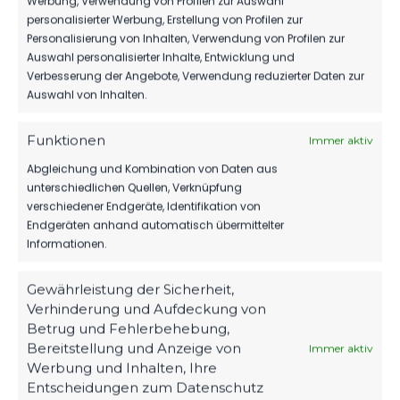
Werbung, Verwendung von Profilen zur Auswahl
Für diese Auswahl wurden keine Spiele gefunden.
personalisierter Werbung, Erstellung von Profilen zur
Personalisierung von Inhalten, Verwendung von Profilen zur
Auswahl personalisierter Inhalte, Entwicklung und
SPIELZEIT
Verbesserung der Angebote, Verwendung reduzierter Daten zur
Auswahl von Inhalten.
KO
Funktionen
Immer aktiv
Abgleichung und Kombination von Daten aus
unterschiedlichen Quellen, Verknüpfung
46'
Spieler
verschiedener Endgeräte, Identifikation von
Endgeräten anhand automatisch übermittelter
61'
Spieler
Informationen.
76'
Spieler
Gewährleistung der Sicherheit,
76'
Spieler
Verhinderung und Aufdeckung von
Betrug und Fehlerbehebung,
FT
Bereitstellung und Anzeige von
Immer aktiv
Werbung und Inhalten, Ihre
Entscheidungen zum Datenschutz