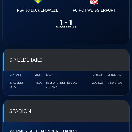
FSV 63 LUCKENWALDE
FC ROT-WEISS ERFURT
1
-
1
ENDERGEBNIS
SPIELDETAILS
DATUM
ZEIT
LIGA
SAISON
SPIELTAG
5. August
18:00
Regionalliga Nordost
2022/23
1. Spieltag
2022
2022/23
STADION
WERNER SEELENBINDER STADION