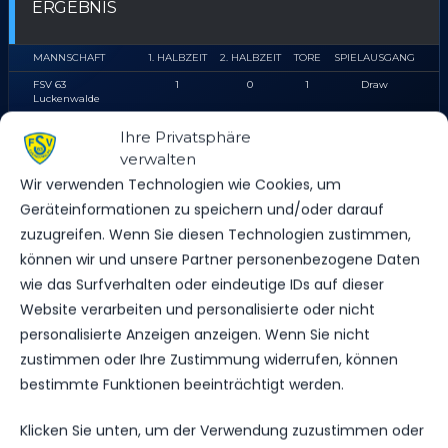
ERGEBNIS
MANNSCHAFT
1. HALBZEIT
2. HALBZEIT
TORE
SPIELAUSGANG
FSV 63
1
0
1
Draw
Luckenwalde
FC Rot-Weiß Erfurt
0
1
1
Draw
Ihre Privatsphäre
verwalten
Wir verwenden Technologien wie Cookies, um
Geräteinformationen zu speichern und/oder darauf
FSV 63 LUCKENWALDE
zuzugreifen. Wenn Sie diesen Technologien zustimmen,
können wir und unsere Partner personenbezogene Daten
wie das Surfverhalten oder eindeutige IDs auf dieser
Website verarbeiten und personalisierte oder nicht
personalisierte Anzeigen anzeigen. Wenn Sie nicht
SPIELSTATISTIKEN
zustimmen oder Ihre Zustimmung widerrufen, können
bestimmte Funktionen beeinträchtigt werden.
Klicken Sie unten, um der Verwendung zuzustimmen oder