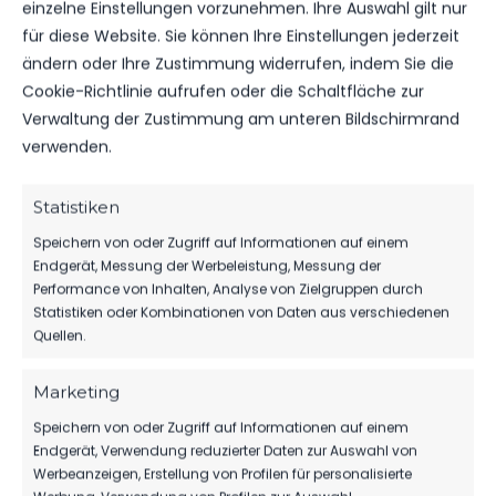
FSV 63 LUCKENWALDE
einzelne Einstellungen vorzunehmen. Ihre Auswahl gilt nur
für diese Website. Sie können Ihre Einstellungen jederzeit
VS.
ändern oder Ihre Zustimmung widerrufen, indem Sie die
Cookie-Richtlinie aufrufen oder die Schaltfläche zur
FC ROT-WEISS ERFURT
Verwaltung der Zustimmung am unteren Bildschirmrand
verwenden.
TORE
1
1
Statistiken
Speichern von oder Zugriff auf Informationen auf einem
GELBE KARTEN
0
1
Endgerät, Messung der Werbeleistung, Messung der
Performance von Inhalten, Analyse von Zielgruppen durch
ROTE KARTEN
0
0
Statistiken oder Kombinationen von Daten aus verschiedenen
Quellen.
Marketing
Speichern von oder Zugriff auf Informationen auf einem
Endgerät, Verwendung reduzierter Daten zur Auswahl von
DATUM
BEGEGNUNG
ERGEBNIS
WETTBEWE
Werbeanzeigen, Erstellung von Profilen für personalisierte