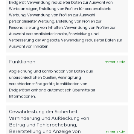
Luckenwalde
Endgerät, Verwendung reduzierter Daten zur Auswahl von
SO.., 12.
B-Jugend
MÄRZ
Werbeanzeigen, Erstellung von Profilen für personalisierte
vs. RSV
Landesliga
2023
Abgesagt
Werbung, Verwendung von Profilen zur Auswahl
Eintracht
B-Jugend
personalisierter Werbung, Erstellung von Profilen zur
1949
Abgesagt
Personalisierung von Inhalten, Verwendung von Profilen zur
Teltow
Abgesagt
Auswahl personalisierter Inhalte, Entwicklung und
Verbesserung der Angebote, Verwendung reduzierter Daten zur
Auswahl von Inhalten.
RSV
SA.., 04.
Eintracht
MÄRZ
1949
Funktionen
Immer aktiv
Landesliga
2023
0:1
Teltow
B-Jugend
vs. FSV 63
Abgleichung und Kombination von Daten aus
11:00
Luckenwalde
Uhr
unterschiedlichen Quellen, Verknüpfung
B-Jugend
verschiedener Endgeräte, Identifikation von
Endgeräten anhand automatisch übermittelter
Informationen.
FSV 63
SA.., 03.
Luckenwalde
SEP.
B-Jugend
Gewährleistung der Sicherheit,
2022
7:0
vs. RSV
Landesliga
Verhinderung und Aufdeckung von
Eintracht
11:00
Betrug und Fehlerbehebung,
1949
Uhr
Teltow
Bereitstellung und Anzeige von
Immer aktiv