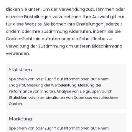
Uhr
B-Jugend
vs. FSV 63
11:00
Klicken Sie unten, um der Verwendung zuzustimmen oder
Luckenwalde
Uhr
B-Jugend
einzelne Einstellungen vorzunehmen. Ihre Auswahl gilt nur
für diese Website. Sie können Ihre Einstellungen jederzeit
ändern oder Ihre Zustimmung widerrufen, indem Sie die
FSV 63
SA.., 23.
Luckenwalde
Cookie-Richtlinie aufrufen oder die Schaltfläche zur
SEP.
B-Jugend
Landesliga
Verwaltung der Zustimmung am unteren Bildschirmrand
2023
2:1
vs. RSV
B-Jugend
Eintracht
verwenden.
11:00
1949
Uhr
Teltow
Statistiken
Speichern von oder Zugriff auf Informationen auf einem
FSV 63
Luckenwalde
Endgerät, Messung der Werbeleistung, Messung der
DI.., 16.
B-Jugend
Performance von Inhalten, Analyse von Zielgruppen durch
MAI 2023
Landesliga
1:1
vs. RSV
Statistiken oder Kombinationen von Daten aus verschiedenen
B-Jugend
18:30
Eintracht
Quellen.
Uhr
1949
Teltow
Marketing
FSV 63
Speichern von oder Zugriff auf Informationen auf einem