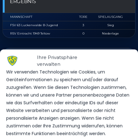
ERGEBNIS
MANNSCHAFT
TORE
SPIELAUSGANG
FSV 63 Luckenwalde B-Jugend
3
Sieg
RSV Eintracht 1949 Teltow
0
Niederlage
DATUM
BEGEGNUNG
ERGEBNIS
WETTBEWE
Ihre Privatsphäre
verwalten
RSV
Wir verwenden Technologien wie Cookies, um
MI.., 16.
Eintracht
Geräteinformationen zu speichern und/oder darauf
OKT.
1949
Landesliga
2024
1:1
zuzugreifen. Wenn Sie diesen Technologien zustimmen,
Teltow
B-Jugend
vs. FSV 63
19:30
können wir und unsere Partner personenbezogene Daten
Luckenwalde
Uhr
wie das Surfverhalten oder eindeutige IDs auf dieser
B-Jugend
Website verarbeiten und personalisierte oder nicht
personalisierte Anzeigen anzeigen. Wenn Sie nicht
RSV
zustimmen oder Ihre Zustimmung widerrufen, können
SO.., 17.
Eintracht
MÄRZ
1949
bestimmte Funktionen beeinträchtigt werden.
11:00
Landesliga
2024
Teltow