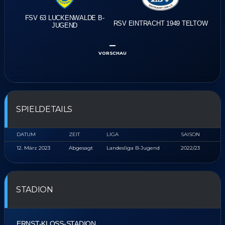
FSV 63 LUCKENWALDE B-
RSV EINTRACHT 1949 TELTOW
JUGEND
–
VORSCHAU
SPIELDETAILS
DATUM
ZEIT
LIGA
SAISON
12. März 2023
Abgesagt
Landesliga B-Jugend
2022/23
STADION
ERNST-KLOSS-STADION