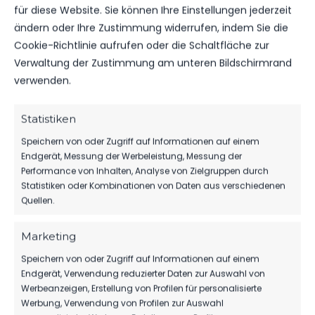
DATUM
BEGEGNUNG
ERGEBNIS
WETTBEWE
für diese Website. Sie können Ihre Einstellungen jederzeit
ändern oder Ihre Zustimmung widerrufen, indem Sie die
RSV
Cookie-Richtlinie aufrufen oder die Schaltfläche zur
SA.., 04.
Eintracht
Verwaltung der Zustimmung am unteren Bildschirmrand
MÄRZ
1949
Landesliga
2023
0:1
verwenden.
Teltow
B-Jugend
vs. FSV 63
11:00
Luckenwalde
Uhr
Statistiken
B-Jugend
Speichern von oder Zugriff auf Informationen auf einem
Endgerät, Messung der Werbeleistung, Messung der
FSV 63
SA.., 03.
Luckenwalde
Performance von Inhalten, Analyse von Zielgruppen durch
SEP.
B-Jugend
Statistiken oder Kombinationen von Daten aus verschiedenen
2022
7:0
vs. RSV
Landesliga
Quellen.
Eintracht
11:00
1949
Uhr
Teltow
Marketing
Speichern von oder Zugriff auf Informationen auf einem
Endgerät, Verwendung reduzierter Daten zur Auswahl von
ÄHNLICHE BEITRÄGE
Werbeanzeigen, Erstellung von Profilen für personalisierte
Werbung, Verwendung von Profilen zur Auswahl
RSV Eintracht 1949 Teltow
RSV Eintracht 1949 Teltow