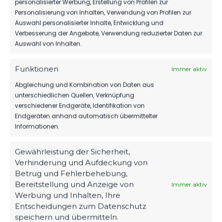
personalisierter Werbung, Erstellung von Profilen zur
vs FSV 63 Luckenwalde B-
vs FSV 63 Luckenwalde B-
Personalisierung von Inhalten, Verwendung von Profilen zur
Jugend
Jugend
Auswahl personalisierter Inhalte, Entwicklung und
4. März 2023
17. März 2024
Verbesserung der Angebote, Verwendung reduzierter Daten zur
Ähnlicher Beitrag
Ähnlicher Beitrag
Auswahl von Inhalten.
RSV Eintracht 1949 Teltow
vs FSV 63 Luckenwalde B-
Funktionen
Immer aktiv
Jugend
16. Oktober 2024
Abgleichung und Kombination von Daten aus
Ähnlicher Beitrag
unterschiedlichen Quellen, Verknüpfung
verschiedener Endgeräte, Identifikation von
Endgeräten anhand automatisch übermittelter
Informationen.
Gewährleistung der Sicherheit,
Verhinderung und Aufdeckung von
Betrug und Fehlerbehebung,
Bereitstellung und Anzeige von
Immer aktiv
Werbung und Inhalten, Ihre
Entscheidungen zum Datenschutz
speichern und übermitteln.