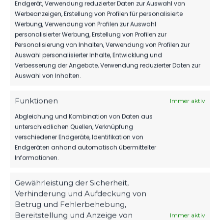
Endgerät, Verwendung reduzierter Daten zur Auswahl von
D1-Jugend
Werbeanzeigen, Erstellung von Profilen für personalisierte
Werbung, Verwendung von Profilen zur Auswahl
personalisierter Werbung, Erstellung von Profilen zur
Personalisierung von Inhalten, Verwendung von Profilen zur
ÄHNLICHE BEITRÄGE
Auswahl personalisierter Inhalte, Entwicklung und
FC Energie Cottbus II vs
FSV 63 Luckenwalde D1-
Verbesserung der Angebote, Verwendung reduzierter Daten zur
FSV 63 Luckenwalde D1-
Jugend vs FC Energie
Auswahl von Inhalten.
Jugend
Cottbus II
25. November 2022
25. Februar 2023
Ähnlicher Beitrag
Ähnlicher Beitrag
Funktionen
Immer aktiv
FC Energie Cottbus vs FSV
Abgleichung und Kombination von Daten aus
63 Luckenwalde D1-
unterschiedlichen Quellen, Verknüpfung
Jugend
verschiedener Endgeräte, Identifikation von
14. Mai 2024
Endgeräten anhand automatisch übermittelter
Ähnlicher Beitrag
Informationen.
Gewährleistung der Sicherheit,
Verhinderung und Aufdeckung von
Betrug und Fehlerbehebung,
Bereitstellung und Anzeige von
Immer aktiv