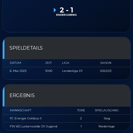
2
-
1
ENDERGEBNIS
SPIELDETAILS
DATUM
ZEIT
LIGA
SAISON
6. Mai 2023
10:00
Landesliga D1
2022/23
ERGEBNIS
MANNSCHAFT
TORE
SPIELAUSGANG
FC Energie Cottbus II
2
Sieg
FSV 63 Luckenwalde D1-Jugend
1
Niederlage