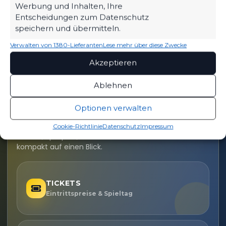
Werbung und Inhalten, Ihre
Entscheidungen zum Datenschutz
speichern und übermitteln.
Verwalten von 1380-Lieferanten
Lese mehr über diese Zwecke
Akzeptieren
Ablehnen
OFFIZIELLE VEREINSSEITE
Optionen verwalten
DEIN HEIMSPIEL. DEIN FSV.
Cookie-Richtlinie
Datenschutz
Impressum
Tickets, Spielplan, News und Vereinsinfos – alles
kompakt auf einen Blick.
TICKETS
Eintrittspreise & Spieltag