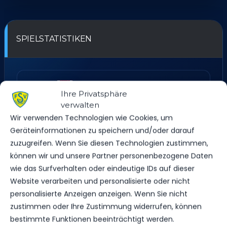
SPIELSTATISTIKEN
FC ENERGIE COTTBUS II
Ihre Privatsphäre
verwalten
VS.
Wir verwenden Technologien wie Cookies, um
Geräteinformationen zu speichern und/oder darauf
FSV 63 LUCKENWALDE D1-JUGEND
zuzugreifen. Wenn Sie diesen Technologien zustimmen,
können wir und unsere Partner personenbezogene Daten
wie das Surfverhalten oder eindeutige IDs auf dieser
TORE
Website verarbeiten und personalisierte oder nicht
0
0
personalisierte Anzeigen anzeigen. Wenn Sie nicht
GELBE KARTEN
zustimmen oder Ihre Zustimmung widerrufen, können
0
0
bestimmte Funktionen beeinträchtigt werden.