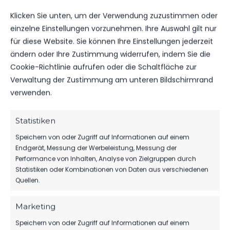
ROTE KARTEN
0
0
Klicken Sie unten, um der Verwendung zuzustimmen oder
einzelne Einstellungen vorzunehmen. Ihre Auswahl gilt nur
für diese Website. Sie können Ihre Einstellungen jederzeit
ändern oder Ihre Zustimmung widerrufen, indem Sie die
Cookie-Richtlinie aufrufen oder die Schaltfläche zur
DATUM
BEGEGNUNG
ERGEBNIS
WETTBEWE
Verwaltung der Zustimmung am unteren Bildschirmrand
verwenden.
FSV 63
SA.., 25.
Luckenwalde
FEB.
D1-Jugend
Statistiken
Landesliga
2023
3:0
vs. FC
D1
Energie
12:00
Speichern von oder Zugriff auf Informationen auf einem
Cottbus
Uhr
Endgerät, Messung der Werbeleistung, Messung der
II
Performance von Inhalten, Analyse von Zielgruppen durch
Statistiken oder Kombinationen von Daten aus verschiedenen
Quellen.
FC
FR.., 25.
Energie
NOV.
Cottbus
Marketing
Landesliga
2022
6:2
II
D1
vs. FSV 63
18:00
Speichern von oder Zugriff auf Informationen auf einem
Luckenwalde
Uhr