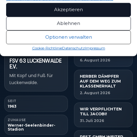
Akzeptieren
Ablehnen
NEUESTE NACHRICHTEN
Optionen verwalten
MBS VERLÄNGERT
Cookie-Richtlinie
Datenschutz
Impressum
SEIN SPONSORING
BEIM FSV
FSV 63 LUCKENWALDE
6. August 2026
E.V.
Mit Kopf und Fuß für
HERBER DÄMPFER
AUF DEM WEG ZUM
Luckenwalde.
KLASSENERHALT
2. August 2026
SEIT
1963
WIR VERPFLICHTEN
TILL JACOBI!
ZUHAUSE
31. Juli 2026
Werner-Seelenbinder-
Stadion
REST GMBH WEITER