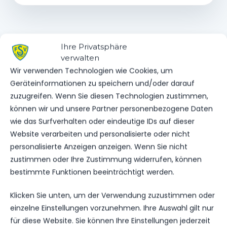
WEITERE MELDUNGEN
Ihre Privatsphäre
DAS KÖNNTE DICH
verwalten
Wir verwenden Technologien wie Cookies, um
AUCH INTERESSIEREN.
Geräteinformationen zu speichern und/oder darauf
zuzugreifen. Wenn Sie diesen Technologien zustimmen,
können wir und unsere Partner personenbezogene Daten
wie das Surfverhalten oder eindeutige IDs auf dieser
1.MÄNNER
Website verarbeiten und personalisierte oder nicht
NOFV FIXIERT DIE LETZTEN SPIELTAGE
personalisierte Anzeigen anzeigen. Wenn Sie nicht
202
01. Apr. 2026
zustimmen oder Ihre Zustimmung widerrufen, können
bestimmte Funktionen beeinträchtigt werden.
Klicken Sie unten, um der Verwendung zuzustimmen oder
VEREINSSPIELPLAN
einzelne Einstellungen vorzunehmen. Ihre Auswahl gilt nur
ERGEBNISSE VOM WOCHENENDE
für diese Website. Sie können Ihre Einstellungen jederzeit