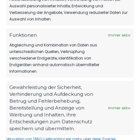
Auswahl personalisierter Inhalte, Entwicklung und
OFFIZIELLE VEREINSSEITE
Verbesserung der Angebote, Verwendung reduzierter Daten zur
DEIN HEIMSPIEL. DEIN FSV.
Auswahl von Inhalten.
Tickets, Spielplan, News und Vereinsinfos – alles
kompakt auf einen Blick.
Funktionen
Immer aktiv
Abgleichung und Kombination von Daten aus
unterschiedlichen Quellen, Verknüpfung
TICKETS
verschiedener Endgeräte, Identifikation von
Eintrittspreise & Spieltag
Endgeräten anhand automatisch übermittelter
Informationen.
Gewährleistung der Sicherheit,
SPIELPLAN
Verhinderung und Aufdeckung von
Nächste Partien ansehen
Betrug und Fehlerbehebung,
Bereitstellung und Anzeige von
Immer aktiv
Werbung und Inhalten, Ihre
Entscheidungen zum Datenschutz
PARTNER WERDEN
speichern und übermitteln.
Sponsoring & Netzwerk
Verwalten von 1380-Lieferanten
Lese mehr über diese Zwecke