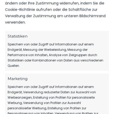
247
15. Dez. 2025
ändern oder Ihre Zustimmung widerrufen, indem Sie die
Cookie-Richtlinie aufrufen oder die Schaltfläche zur
Verwaltung der Zustimmung am unteren Bildschirmrand
verwenden.
VEREINSSPIELPLAN
VEREINSSPIELPLAN VOM 12.12 – 14.12.25
Statistiken
88
12. Dez. 2025
Speichern von oder Zugriff auf Informationen auf einem
Endgerät, Messung der Werbeleistung, Messung der
Performance von Inhalten, Analyse von Zielgruppen durch
Statistiken oder Kombinationen von Daten aus verschiedenen
Quellen.
Marketing
Speichern von oder Zugriff auf Informationen auf einem
Endgerät, Verwendung reduzierter Daten zur Auswahl von
Werbeanzeigen, Erstellung von Profilen für personalisierte
Werbung, Verwendung von Profilen zur Auswahl
personalisierter Werbung, Erstellung von Profilen zur
Personalisierung von Inhalten, Verwendung von Profilen zur