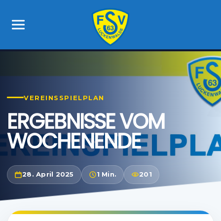
VEREINSSPIELPLAN
ERGEBNISSE VOM
WOCHENENDE
28. April 2025
1 Min.
201