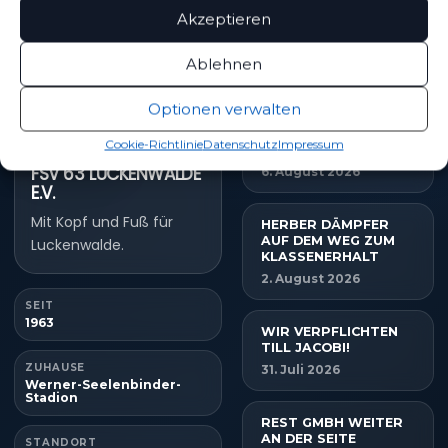
Akzeptieren
NEUESTE NACHRICHTEN
Ablehnen
Optionen verwalten
MBS VERLÄNGERT
SEIN SPONSORING
Cookie-Richtlinie
Datenschutz
Impressum
BEIM FSV
FSV 63 LUCKENWALDE
6. August 2026
E.V.
Mit Kopf und Fuß für
HERBER DÄMPFER
AUF DEM WEG ZUM
Luckenwalde.
KLASSENERHALT
2. August 2026
SEIT
1963
WIR VERPFLICHTEN
TILL JACOBI!
ZUHAUSE
31. Juli 2026
Werner-Seelenbinder-
Stadion
REST GMBH WEITER
AN DER SEITE
STANDORT