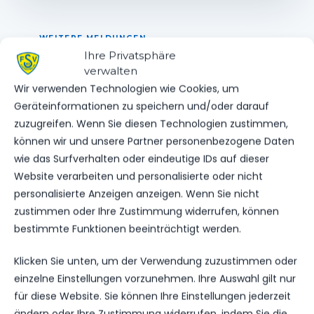
WEITERE MELDUNGEN
DAS KÖNNTE DICH
Ihre Privatsphäre
verwalten
AUCH INTERESSIEREN.
Wir verwenden Technologien wie Cookies, um
Geräteinformationen zu speichern und/oder darauf
zuzugreifen. Wenn Sie diesen Technologien zustimmen,
können wir und unsere Partner personenbezogene Daten
1.MÄNNER
wie das Surfverhalten oder eindeutige IDs auf dieser
NOFV FIXIERT DIE LETZTEN SPIELTAGE
Website verarbeiten und personalisierte oder nicht
personalisierte Anzeigen anzeigen. Wenn Sie nicht
202
01. Apr. 2026
zustimmen oder Ihre Zustimmung widerrufen, können
bestimmte Funktionen beeinträchtigt werden.
VEREINSSPIELPLAN
Klicken Sie unten, um der Verwendung zuzustimmen oder
einzelne Einstellungen vorzunehmen. Ihre Auswahl gilt nur
ERGEBNISSE VOM WOCHENENDE
für diese Website. Sie können Ihre Einstellungen jederzeit
247
15. Dez. 2025
ändern oder Ihre Zustimmung widerrufen, indem Sie die