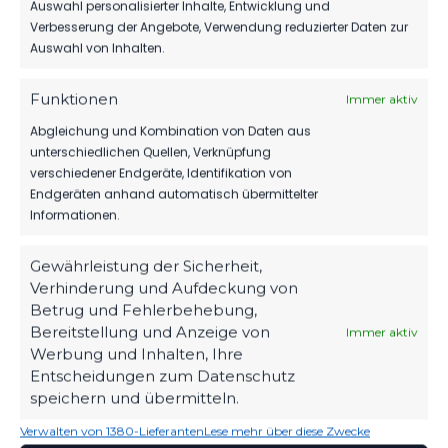
Auswahl personalisierter Inhalte, Entwicklung und
DEIN HEIMSPIEL. DEIN FSV.
Verbesserung der Angebote, Verwendung reduzierter Daten zur
Auswahl von Inhalten.
Tickets, Spielplan, News und Vereinsinfos – alles
kompakt auf einen Blick.
Funktionen
Immer aktiv
Abgleichung und Kombination von Daten aus
TICKETS
unterschiedlichen Quellen, Verknüpfung
verschiedener Endgeräte, Identifikation von
Eintrittspreise & Spieltag
Endgeräten anhand automatisch übermittelter
Informationen.
Gewährleistung der Sicherheit,
SPIELPLAN
Verhinderung und Aufdeckung von
Nächste Partien ansehen
Betrug und Fehlerbehebung,
Bereitstellung und Anzeige von
Immer aktiv
Werbung und Inhalten, Ihre
Entscheidungen zum Datenschutz
PARTNER WERDEN
speichern und übermitteln.
Sponsoring & Netzwerk
Verwalten von 1380-Lieferanten
Lese mehr über diese Zwecke