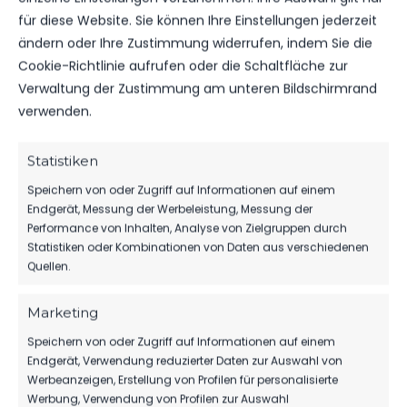
für diese Website. Sie können Ihre Einstellungen jederzeit
ändern oder Ihre Zustimmung widerrufen, indem Sie die
Cookie-Richtlinie aufrufen oder die Schaltfläche zur
Verwaltung der Zustimmung am unteren Bildschirmrand
WEITERE MELDUNGEN
DAS KÖNNTE DICH
verwenden.
AUCH INTERESSIEREN.
Statistiken
Speichern von oder Zugriff auf Informationen auf einem
Endgerät, Messung der Werbeleistung, Messung der
Performance von Inhalten, Analyse von Zielgruppen durch
1.MÄNNER
Statistiken oder Kombinationen von Daten aus verschiedenen
TIM MEYER WECHSELT ZU GERMANIA
Quellen.
HALBERSTADT
88
07. Aug. 2026
Marketing
Speichern von oder Zugriff auf Informationen auf einem
Endgerät, Verwendung reduzierter Daten zur Auswahl von
Werbeanzeigen, Erstellung von Profilen für personalisierte
SPONSOREN
Werbung, Verwendung von Profilen zur Auswahl