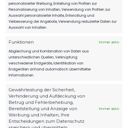
MBS VERLÄNGERT SEIN SPONSORING
personalisierter Werbung, Erstellung von Profilen zur
BEIM FSV
Personalisierung von Inhalten, Verwendung von Profilen zur
Auswahl personalisierter Inhalte, Entwicklung und
89
06. Aug. 2026
Verbesserung der Angebote, Verwendung reduzierter Daten zur
Auswahl von Inhalten.
1.MÄNNER
Funktionen
Immer aktiv
HERBER DÄMPFER AUF DEM WEG ZUM
Abgleichung und Kombination von Daten aus
KLASSENERHALT
unterschiedlichen Quellen, Verknüpfung
verschiedener Endgeräte, Identifikation von
219
02. Aug. 2026
Endgeräten anhand automatisch übermittelter
Informationen.
Gewährleistung der Sicherheit,
Verhinderung und Aufdeckung von
Betrug und Fehlerbehebung,
Bereitstellung und Anzeige von
Immer aktiv
Werbung und Inhalten, Ihre
Entscheidungen zum Datenschutz
speichern und übermitteln.