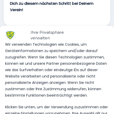
Dich zu diesem nächsten Schritt bei Deinem
Verein!
Ihre Privatsphäre
verwalten
Wir verwenden Technologien wie Cookies, um
VORHERIGER BEITRAG
Geräteinformationen zu speichern und/oder darauf
ERGEBNISSE VOM
zuzugreifen. Wenn Sie diesen Technologien zustimmen,
WOCHENENDE
können wir und unsere Partner personenbezogene Daten
wie das Surfverhalten oder eindeutige IDs auf dieser
Website verarbeiten und personalisierte oder nicht
personalisierte Anzeigen anzeigen. Wenn Sie nicht
NÄCHSTER BEITRAG
zustimmen oder Ihre Zustimmung widerrufen, können
ERFOLGREICHE
bestimmte Funktionen beeinträchtigt werden.
VERKAUFSAKTION MIT
SPENDENSCHECKÜBERGABE
Klicken Sie unten, um der Verwendung zuzustimmen oder
ABGESCHLOSSEN
einzelne Einstellungen vorzunehmen. Ihre Auswahl gilt nur