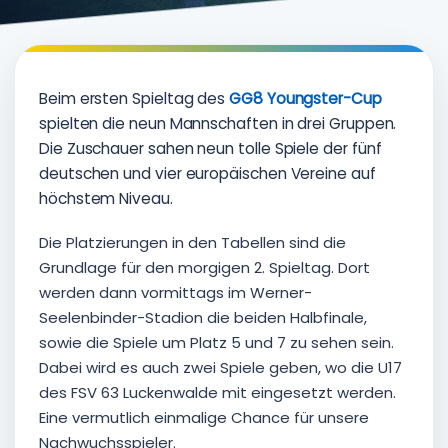
Beim ersten Spieltag des
GG8 Youngster-Cup
spielten die neun Mannschaften in drei Gruppen.
Die Zuschauer sahen neun tolle Spiele der fünf
deutschen und vier europäischen Vereine auf
höchstem Niveau.
Die Platzierungen in den Tabellen sind die
Grundlage für den morgigen 2. Spieltag. Dort
werden dann vormittags im Werner-
Seelenbinder-Stadion die beiden Halbfinale,
sowie die Spiele um Platz 5 und 7 zu sehen sein.
Dabei wird es auch zwei Spiele geben, wo die U17
des FSV 63 Luckenwalde mit eingesetzt werden.
Eine vermutlich einmalige Chance für unsere
Nachwuchsspieler.