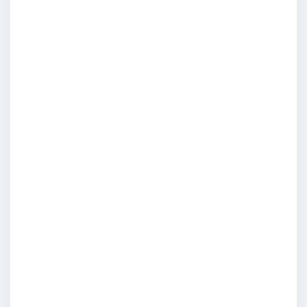
Einlass am Vormittag