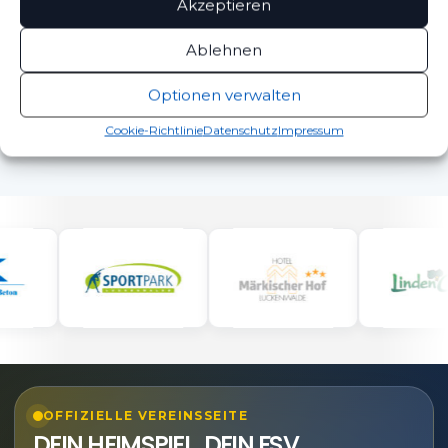
Akzeptieren
1.MÄNNER
Ablehnen
WIR VERPFLICHTEN TILL JACOBI!
Optionen verwalten
169
31. Juli 2026
Cookie-Richtlinie
Datenschutz
Impressum
OFFIZIELLE VEREINSSEITE
DEIN HEIMSPIEL. DEIN FSV.