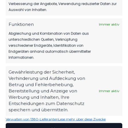
DAS KÖNNTE DICH
Verbesserung der Angebote, Verwendung reduzierter Daten zur
Auswahl von Inhalten.
AUCH INTERESSIEREN.
Funktionen
Immer aktiv
Abgleichung und Kombination von Daten aus
unterschiedlichen Quellen, Verknüpfung
1.MÄNNER
verschiedener Endgeräte, Identifikation von
Endgeräten anhand automatisch übermittelter
TIM MEYER WECHSELT ZU GERMANIA
Informationen.
HALBERSTADT
79
07. Aug. 2026
Gewährleistung der Sicherheit,
Verhinderung und Aufdeckung von
Betrug und Fehlerbehebung,
Bereitstellung und Anzeige von
SPONSOREN
Immer aktiv
Werbung und Inhalten, Ihre
MBS VERLÄNGERT SEIN SPONSORING
Entscheidungen zum Datenschutz
BEIM FSV
speichern und übermitteln.
80
06. Aug. 2026
Verwalten von 1380-Lieferanten
Lese mehr über diese Zwecke