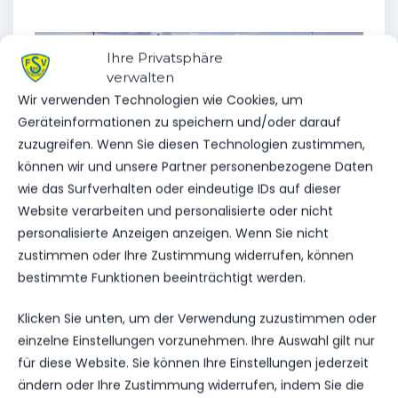
Ihre Privatsphäre
verwalten
Wir verwenden Technologien wie Cookies, um
Geräteinformationen zu speichern und/oder darauf
zuzugreifen. Wenn Sie diesen Technologien zustimmen,
können wir und unsere Partner personenbezogene Daten
wie das Surfverhalten oder eindeutige IDs auf dieser
Anpfiff des ersten Spiels zwischen Union Berlin und
Website verarbeiten und personalisierte oder nicht
Kopenhagen
personalisierte Anzeigen anzeigen. Wenn Sie nicht
zustimmen oder Ihre Zustimmung widerrufen, können
Der FSV 63 bedankt sich bei den zahlreichen
bestimmte Funktionen beeinträchtigt werden.
ehrenamtlichen Helferinnen und Helfern, den
Einlauf- und Ballkids, den Eltern beim Kuchenbasar
Klicken Sie unten, um der Verwendung zuzustimmen oder
usw.. VIELEN DANK.
einzelne Einstellungen vorzunehmen. Ihre Auswahl gilt nur
für diese Website. Sie können Ihre Einstellungen jederzeit
ändern oder Ihre Zustimmung widerrufen, indem Sie die