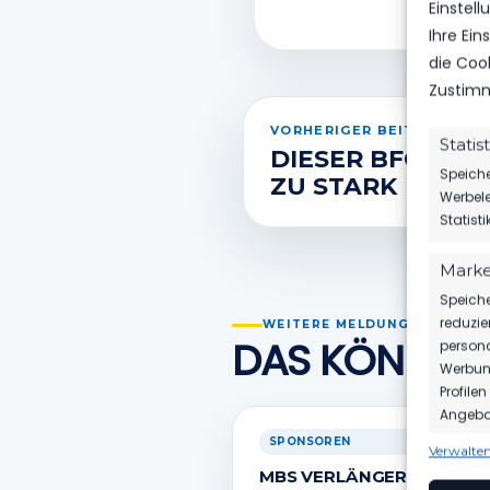
Einstel
Ihre Ei
die Coo
Zustimm
VORHERIGER BEITRAG
Statis
DIESER BFC WAR
Speiche
ZU STARK
Werbele
Statist
Marke
Speiche
reduzie
WEITERE MELDUNGEN
DAS KÖNNTE 
persona
Werbung
Profile
Angebot
SPONSOREN
Verwalten
Funkt
MBS VERLÄNGERT SEIN