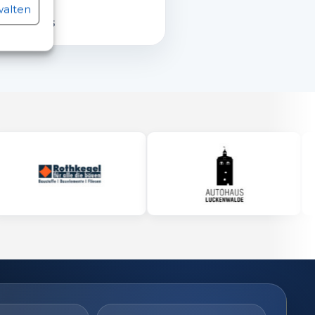
OBI!
walten
155
uli 2026
r aktiv