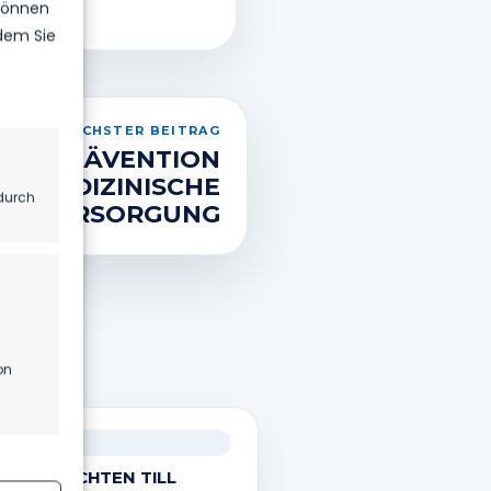
 können
ndem Sie
NÄCHSTER BEITRAG
NG PRÄVENTION
D MEDIZINISCHE
durch
VERSORGUNG
.
on
ÄNNER
r aktiv
 VERPFLICHTEN TILL