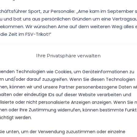
chäftsführer Sport, zur Personalie: „Arne kam im September 
zu und bat uns aus persönlichen Gründen um eine Vertragsau
hgekommen. Wir wünschen Arne auf dem weiteren Weg alles 
die Zeit im FSV-Trikot!“
Ihre Privatsphäre verwalten
wenden Technologien wie Cookies, um Geräteinformationen zu
rn und/oder darauf zuzugreifen. Wenn Sie diesen Technologien
en, können wir und unsere Partner personenbezogene Daten w
halten oder eindeutige IDs auf dieser Website verarbeiten und
isierte oder nicht personalisierte Anzeigen anzeigen. Wenn Sie n
RNE, WIR SEHEN UNS HOFFENTLICH HIER U
en oder Ihre Zustimmung widerrufen, können bestimmte Funkt
ächtigt werden.
ELE!
 Sie unten, um der Verwendung zuzustimmen oder einzelne