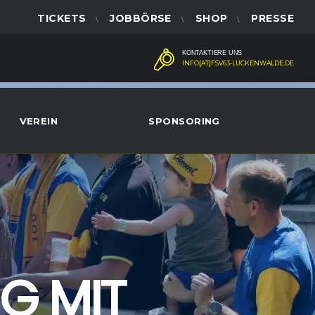
TICKETS
JOBBÖRSE
SHOP
PRESSE
KONTAKTIERE UNS
INFO[AT]FSV63-LUCKENWALDE.DE
VEREIN
SPONSORING
G MIT