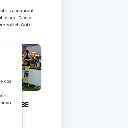
sehr transparent
flösung. Dieser
erdenklich Gute
ie das
icht
ND DA BEI
ionen