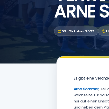
ARNE 
09. Oktober 2023
1 
Es gibt eine Verän
Arne Sommer
, Tei
wechselte zur Sai
nur auf einen Einsa
und neben dem Platz