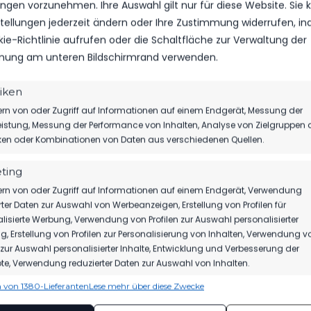
lungen vorzunehmen. Ihre Auswahl gilt nur für diese Website. Sie
nstellungen jederzeit ändern oder Ihre Zustimmung widerrufen, i
kie-Richtlinie aufrufen oder die Schaltfläche zur Verwaltung der
ung am unteren Bildschirmrand verwenden.
tiken
 FÜR DEN FSV
UNTERSTÜTZU
rn von oder Zugriff auf Informationen auf einem Endgerät, Messung der
UN
istung, Messung der Performance von Inhalten, Analyse von Zielgruppen 
iken oder Kombinationen von Daten aus verschiedenen Quellen.
ting
rn von oder Zugriff auf Informationen auf einem Endgerät, Verwendung
rter Daten zur Auswahl von Werbeanzeigen, Erstellung von Profilen für
DICH AUCH INTERESSIEREN
lisierte Werbung, Verwendung von Profilen zur Auswahl personalisierter
, Erstellung von Profilen zur Personalisierung von Inhalten, Verwendung v
n zur Auswahl personalisierter Inhalte, Entwicklung und Verbesserung der
e, Verwendung reduzierter Daten zur Auswahl von Inhalten.
1.MÄNNER
1.M
 von 1380-Lieferanten
Lese mehr über diese Zwecke
ionen
Imme
HERBER DÄMPFER AUF DEM
WIR