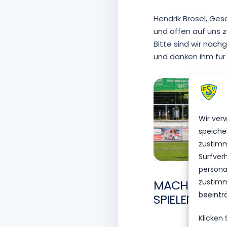
Hendrik Brösel, Ges
und offen auf uns 
Bitte sind wir nac
und danken ihm für 
Wir ver
speiche
zustimm
Surfver
personal
MACH’S GUT A
zustimm
beeintr
SPIELEN IM SE
Klicken