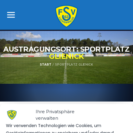
AUSTRAGUNGSORT: SPORTPLATZ
GLIENICK
START
SPORTPLATZ GLIENICK
Ihre Privatsphäre
verwalten
Wir verwenden Technologien wie Cookies, um