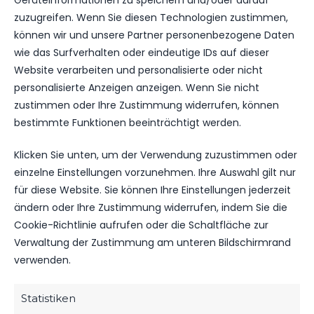
Geräteinformationen zu speichern und/oder darauf
zuzugreifen. Wenn Sie diesen Technologien zustimmen,
können wir und unsere Partner personenbezogene Daten
wie das Surfverhalten oder eindeutige IDs auf dieser
Website verarbeiten und personalisierte oder nicht
OFFIZIELLE VEREINSSEITE
personalisierte Anzeigen anzeigen. Wenn Sie nicht
DEIN HEIMSPIEL. DEIN FSV.
zustimmen oder Ihre Zustimmung widerrufen, können
bestimmte Funktionen beeinträchtigt werden.
Tickets, Spielplan, News und Vereinsinfos – alles
kompakt auf einen Blick.
Klicken Sie unten, um der Verwendung zuzustimmen oder
einzelne Einstellungen vorzunehmen. Ihre Auswahl gilt nur
TICKETS
für diese Website. Sie können Ihre Einstellungen jederzeit
RECAP
Eintrittspreise & Spieltag
ändern oder Ihre Zustimmung widerrufen, indem Sie die
Cookie-Richtlinie aufrufen oder die Schaltfläche zur
SPORTPLATZ GLIENICK
Verwaltung der Zustimmung am unteren Bildschirmrand
1. KREISKLASSE 2023/24
4. FEBRUAR 2024
11:00
verwenden.
SPIELPLAN
Nächste Partien ansehen
Statistiken