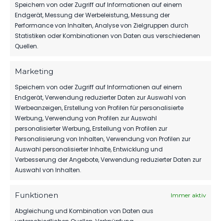
Speichern von oder Zugriff auf Informationen auf einem
FSV 63 LUCKENWALDE E1-
Endgerät, Messung der Werbeleistung, Messung der
SG GLIENICK
JUGEND
Performance von Inhalten, Analyse von Zielgruppen durch
PARTNER WERDEN
–
Statistiken oder Kombinationen von Daten aus verschiedenen
Sponsoring & Netzwerk
PREVIEW
Quellen.
Marketing
NEUESTE NACHRICHTEN
Speichern von oder Zugriff auf Informationen auf einem
Endgerät, Verwendung reduzierter Daten zur Auswahl von
Werbeanzeigen, Erstellung von Profilen für personalisierte
TIM MEYER WECHSELT
Werbung, Verwendung von Profilen zur Auswahl
ZU GERMANIA
personalisierter Werbung, Erstellung von Profilen zur
HALBERSTADT
Personalisierung von Inhalten, Verwendung von Profilen zur
FSV 63 LUCKENWALDE
7. August 2026
Auswahl personalisierter Inhalte, Entwicklung und
E.V.
Verbesserung der Angebote, Verwendung reduzierter Daten zur
Mit Kopf und Fuß für
MBS VERLÄNGERT
Auswahl von Inhalten.
SEIN SPONSORING
Luckenwalde.
BEIM FSV
Funktionen
Immer aktiv
6. August 2026
SEIT
Abgleichung und Kombination von Daten aus
1963