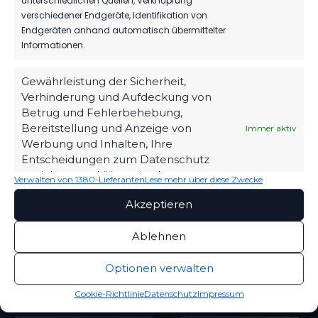
unterschiedlichen Quellen, Verknüpfung
HERBER DÄMPFER
AUF DEM WEG ZUM
verschiedener Endgeräte, Identifikation von
KLASSENERHALT
ZUHAUSE
Endgeräten anhand automatisch übermittelter
Werner-Seelenbinder-
2. August 2026
Informationen.
Stadion
WIR VERPFLICHTEN
Gewährleistung der Sicherheit,
STANDORT
TILL JACOBI!
Luckenwalde
Verhinderung und Aufdeckung von
31. Juli 2026
Betrug und Fehlerbehebung,
Straße des Friedens 42
Bereitstellung und Anzeige von
Immer aktiv
14943 Luckenwalde
Werbung und Inhalten, Ihre
Entscheidungen zum Datenschutz
03371 / 400 99 25
speichern und übermitteln.
Verwalten von 1380-Lieferanten
Lese mehr über diese Zwecke
Kontakt aufnehmen
Akzeptieren
FOLGE UNS
Ablehnen
Optionen verwalten
VEREIN
PARTNER & VERBÄNDE
Cookie-Richtlinie
Datenschutz
Impressum