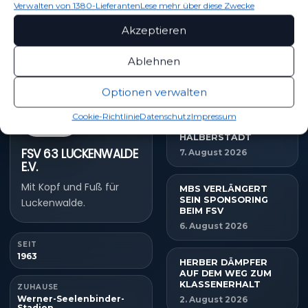
Sponsoring & Netzwerk
Verwalten von 1380-Lieferanten
Lese mehr über diese Zwecke
Akzeptieren
Ablehnen
NEUESTE NACHRICHTEN
Optionen verwalten
TIM MEYER WECHSELT
Cookie-Richtlinie
Datenschutz
Impressum
ZU GERMANIA
HALBERSTADT
FSV 63 LUCKENWALDE
7. August 2026
E.V.
Mit Kopf und Fuß für
MBS VERLÄNGERT
SEIN SPONSORING
Luckenwalde.
BEIM FSV
6. August 2026
SEIT
1963
HERBER DÄMPFER
AUF DEM WEG ZUM
KLASSENERHALT
ZUHAUSE
Werner-Seelenbinder-
2. August 2026
Stadion