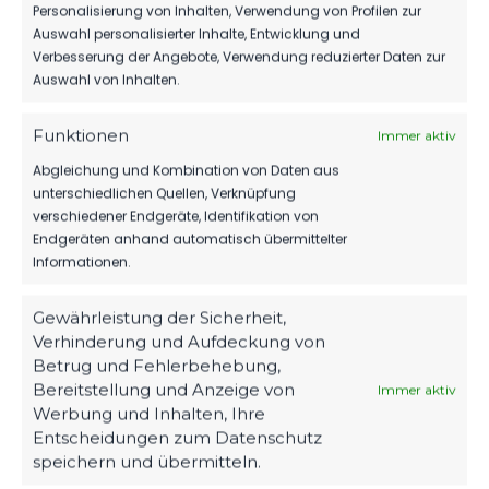
Personalisierung von Inhalten, Verwendung von Profilen zur
Auswahl personalisierter Inhalte, Entwicklung und
OFFIZIELLE VEREINSSEITE
Verbesserung der Angebote, Verwendung reduzierter Daten zur
DEIN HEIMSPIEL. DEIN FSV.
Auswahl von Inhalten.
Tickets, Spielplan, News und Vereinsinfos – alles
Funktionen
Immer aktiv
kompakt auf einen Blick.
Abgleichung und Kombination von Daten aus
unterschiedlichen Quellen, Verknüpfung
verschiedener Endgeräte, Identifikation von
TICKETS
Endgeräten anhand automatisch übermittelter
Eintrittspreise & Spieltag
Informationen.
Gewährleistung der Sicherheit,
Verhinderung und Aufdeckung von
SPIELPLAN
Betrug und Fehlerbehebung,
Nächste Partien ansehen
Bereitstellung und Anzeige von
Immer aktiv
Werbung und Inhalten, Ihre
Entscheidungen zum Datenschutz
speichern und übermitteln.
PARTNER WERDEN