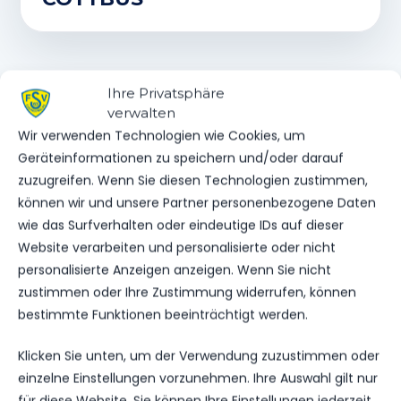
Ihre Privatsphäre
WEITERE MELDUNGEN
DAS KÖNNTE DICH
verwalten
Wir verwenden Technologien wie Cookies, um
AUCH INTERESSIEREN.
Geräteinformationen zu speichern und/oder darauf
zuzugreifen. Wenn Sie diesen Technologien zustimmen,
können wir und unsere Partner personenbezogene Daten
wie das Surfverhalten oder eindeutige IDs auf dieser
1.MÄNNER
Website verarbeiten und personalisierte oder nicht
NOFV FIXIERT DIE LETZTEN SPIELTAGE
personalisierte Anzeigen anzeigen. Wenn Sie nicht
zustimmen oder Ihre Zustimmung widerrufen, können
202
01. Apr. 2026
bestimmte Funktionen beeinträchtigt werden.
Klicken Sie unten, um der Verwendung zuzustimmen oder
VEREINSSPIELPLAN
einzelne Einstellungen vorzunehmen. Ihre Auswahl gilt nur
für diese Website. Sie können Ihre Einstellungen jederzeit