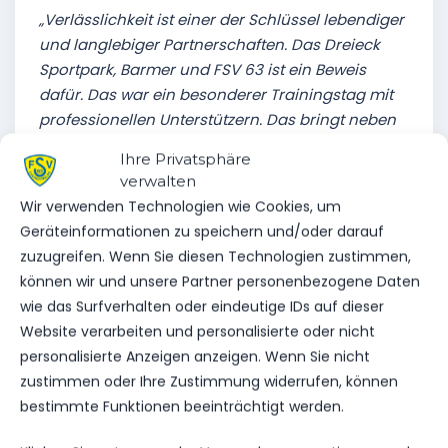
„Verlässlichkeit ist einer der Schlüssel lebendiger
und langlebiger Partnerschaften. Das Dreieck
Sportpark, Barmer und FSV 63 ist ein Beweis
dafür. Das war ein besonderer Trainingstag mit
professionellen Unterstützern. Das bringt neben
wichtigen Inhalten Würze in den
Ihre Privatsphäre
Vorbereitungsplan.“
verwalten
Wir verwenden Technologien wie Cookies, um
Geräteinformationen zu speichern und/oder darauf
zuzugreifen. Wenn Sie diesen Technologien zustimmen,
können wir und unsere Partner personenbezogene Daten
wie das Surfverhalten oder eindeutige IDs auf dieser
VORHERIGER BEITRAG
Website verarbeiten und personalisierte oder nicht
SOFIENE JANNENE WIRD 22
personalisierte Anzeigen anzeigen. Wenn Sie nicht
JAHRE JUNG
zustimmen oder Ihre Zustimmung widerrufen, können
bestimmte Funktionen beeinträchtigt werden.