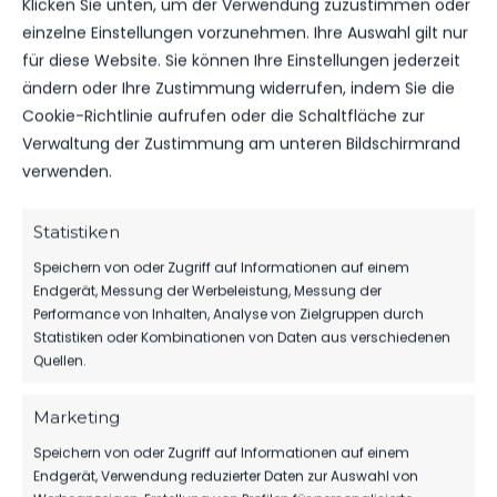
Klicken Sie unten, um der Verwendung zuzustimmen oder
NÄCHSTER BEITRAG
einzelne Einstellungen vorzunehmen. Ihre Auswahl gilt nur
FSV HALLENTURNIERE DER
für diese Website. Sie können Ihre Einstellungen jederzeit
KLEINFELDMANNSCHAFTEN
ändern oder Ihre Zustimmung widerrufen, indem Sie die
Cookie-Richtlinie aufrufen oder die Schaltfläche zur
Verwaltung der Zustimmung am unteren Bildschirmrand
verwenden.
WEITERE MELDUNGEN
DAS KÖNNTE DICH
Statistiken
AUCH INTERESSIEREN.
Speichern von oder Zugriff auf Informationen auf einem
Endgerät, Messung der Werbeleistung, Messung der
Performance von Inhalten, Analyse von Zielgruppen durch
Statistiken oder Kombinationen von Daten aus verschiedenen
Quellen.
SPONSOREN
MBS VERLÄNGERT SEIN SPONSORING
Marketing
BEIM FSV
Speichern von oder Zugriff auf Informationen auf einem
65
06. Aug. 2026
Endgerät, Verwendung reduzierter Daten zur Auswahl von