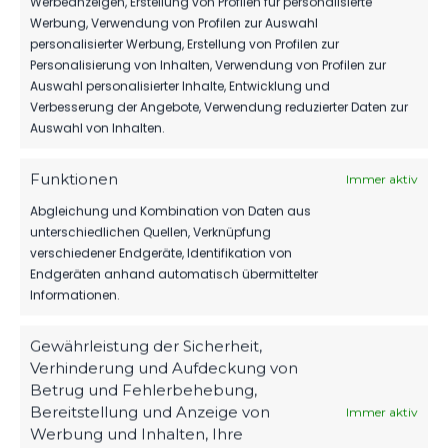
Werbeanzeigen, Erstellung von Profilen für personalisierte
Werbung, Verwendung von Profilen zur Auswahl
personalisierter Werbung, Erstellung von Profilen zur
1.MÄNNER
Personalisierung von Inhalten, Verwendung von Profilen zur
Auswahl personalisierter Inhalte, Entwicklung und
HERBER DÄMPFER AUF DEM WEG ZUM
Verbesserung der Angebote, Verwendung reduzierter Daten zur
KLASSENERHALT
Auswahl von Inhalten.
204
02. Aug. 2026
Funktionen
Immer aktiv
Abgleichung und Kombination von Daten aus
1.MÄNNER
unterschiedlichen Quellen, Verknüpfung
verschiedener Endgeräte, Identifikation von
WIR VERPFLICHTEN TILL JACOBI!
Endgeräten anhand automatisch übermittelter
160
31. Juli 2026
Informationen.
Gewährleistung der Sicherheit,
Verhinderung und Aufdeckung von
Betrug und Fehlerbehebung,
Bereitstellung und Anzeige von
Immer aktiv
Werbung und Inhalten, Ihre