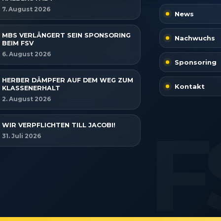
rleistung der Sicherheit, Verhinderung und
ckung von Betrug und Fehlerbehebung,
7. August 2026
tstellung und Anzeige von Werbung und Inhalten,
News
Imme
Entscheidungen zum Datenschutz speichern und
itteln.
MBS VERLÄNGERT SEIN SPONSORING
Nachwuchs
BEIM FSV
6. August 2026
Sponsoring
HERBER DÄMPFER AUF DEM WEG ZUM
Kontakt
KLASSENERHALT
2. August 2026
WIR VERPFLICHTEN TILL JACOBI!
31. Juli 2026