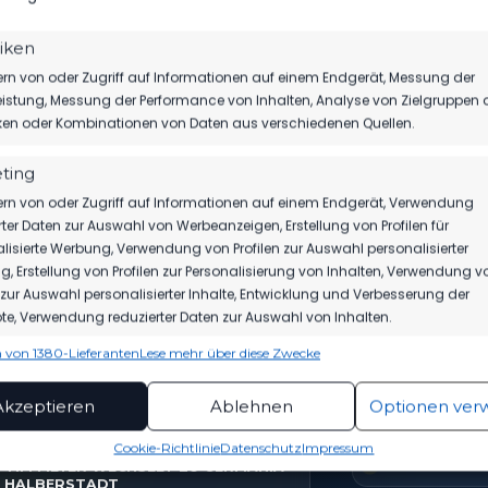
tiken
rn von oder Zugriff auf Informationen auf einem Endgerät, Messung der
istung, Messung der Performance von Inhalten, Analyse von Zielgruppen 
iken oder Kombinationen von Daten aus verschiedenen Quellen.
ting
rn von oder Zugriff auf Informationen auf einem Endgerät, Verwendung
rter Daten zur Auswahl von Werbeanzeigen, Erstellung von Profilen für
lisierte Werbung, Verwendung von Profilen zur Auswahl personalisierter
TICKETS
SPIELPLAN
akt auf
, Erstellung von Profilen zur Personalisierung von Inhalten, Verwendung v
Eintrittspreise & Spieltag
Nächste Part
n zur Auswahl personalisierter Inhalte, Entwicklung und Verbesserung der
e, Verwendung reduzierter Daten zur Auswahl von Inhalten.
 von 1380-Lieferanten
Lese mehr über diese Zwecke
ionen
Imme
hung und Kombination von Daten aus unterschiedlichen Quellen,
EUESTE NACHRICHTEN
VEREIN
Akzeptieren
Ablehnen
Optionen ver
fung verschiedener Endgeräte, Identifikation von Endgeräten
automatisch übermittelter Informationen.
Cookie-Richtlinie
Datenschutz
Impressum
Home
TIM MEYER WECHSELT ZU GERMANIA
HALBERSTADT