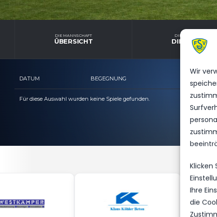
DIE MANNSCHAFT
DIE MANNSCHAFT
ÜBERSICHT
DIENSTPLAN
Wir ver
DATUM
BEGEGNUNG
ERGEB
speiche
zustimm
Für diese Auswahl wurden keine Spiele gefunden.
Surfver
personal
zustimm
beeintr
Klicken
Einstel
Ihre Ei
die Coo
Zustimm