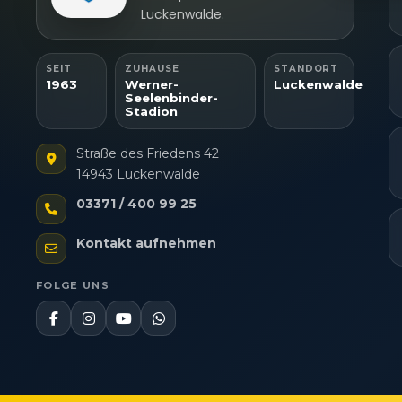
Gewäh
Luckenwalde.
Aufde
Berei
Ihre 
überm
SEIT
ZUHAUSE
STANDORT
1963
Werner-
Luckenwalde
Seelenbinder-
Stadion
Straße des Friedens 42
14943 Luckenwalde
03371 / 400 99 25
Kontakt aufnehmen
FOLGE UNS