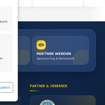
durch
PARTNER WERDEN
on
ien ansehen
Sponsoring & Netzwerk
r aktiv
PARTNER & VERBÄNDE
walten