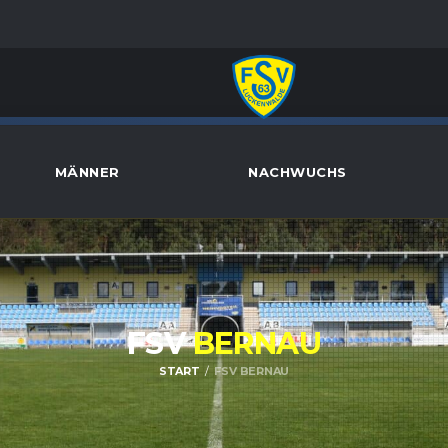
MÄNNER
NACHWUCHS
FSV
BERNAU
START
FSV BERNAU