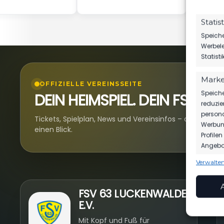
Statis
Speiche
Werbele
Statist
Marke
OFFIZIELLE VEREINSSEITE
Speiche
DEIN HEIMSPIEL. DEIN FSV.
reduzie
persona
Tickets, Spielplan, News und Vereinsinfos – alles komp
Werbung
einen Blick.
Profile
Angebot
Verwalten
Funkt
Abgleic
N
FSV 63 LUCKENWALDE
Verknüp
E.V.
anhand 
Mit Kopf und Fuß für