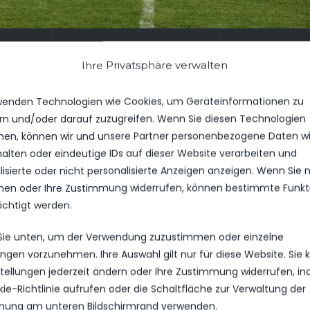
DIE MANNSCHAFT
DI
RANGLISTE
NEUST
Ihre Privatsphäre verwalten
wenden Technologien wie Cookies, um Geräteinformationen zu
NIS
WETTBEWERB
SAISON
rn und/oder darauf zuzugreifen. Wenn Sie diesen Technologien
en, können wir und unsere Partner personenbezogene Daten w
halten oder eindeutige IDs auf dieser Website verarbeiten und
isierte oder nicht personalisierte Anzeigen anzeigen. Wenn Sie n
en oder Ihre Zustimmung widerrufen, können bestimmte Funkt
ächtigt werden.
 Sie unten, um der Verwendung zuzustimmen oder einzelne
lungen vorzunehmen. Ihre Auswahl gilt nur für diese Website. Sie
nstellungen jederzeit ändern oder Ihre Zustimmung widerrufen, i
kie-Richtlinie aufrufen oder die Schaltfläche zur Verwaltung der
ung am unteren Bildschirmrand verwenden.