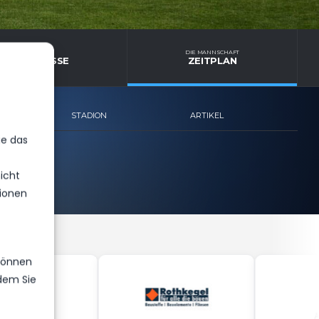
E MANNSCHAFT
DIE MANNSCHAFT
E ERGEBNISSE
ZEITPLAN
STADION
ARTIKEL
ie das
icht
ionen
 können
ndem Sie