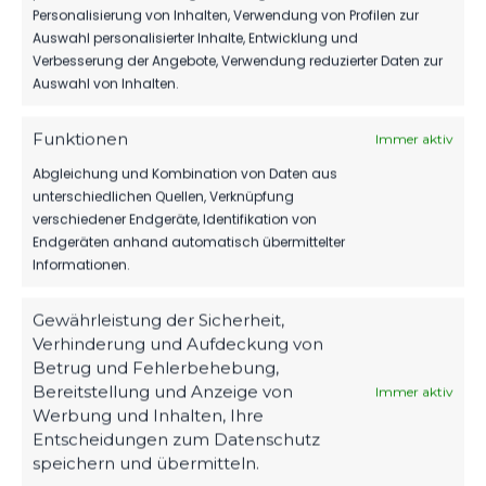
Personalisierung von Inhalten, Verwendung von Profilen zur
Sponsoring & Netzwerk
Auswahl personalisierter Inhalte, Entwicklung und
Verbesserung der Angebote, Verwendung reduzierter Daten zur
Auswahl von Inhalten.
NEUESTE NACHRICHTEN
Funktionen
Immer aktiv
Abgleichung und Kombination von Daten aus
TIM MEYER WECHSELT
unterschiedlichen Quellen, Verknüpfung
ZU GERMANIA
verschiedener Endgeräte, Identifikation von
HALBERSTADT
Endgeräten anhand automatisch übermittelter
FSV 63 LUCKENWALDE
7. August 2026
Informationen.
E.V.
Mit Kopf und Fuß für
MBS VERLÄNGERT
Gewährleistung der Sicherheit,
SEIN SPONSORING
Luckenwalde.
BEIM FSV
Verhinderung und Aufdeckung von
6. August 2026
Betrug und Fehlerbehebung,
Bereitstellung und Anzeige von
Immer aktiv
SEIT
1963
Werbung und Inhalten, Ihre
HERBER DÄMPFER
Entscheidungen zum Datenschutz
AUF DEM WEG ZUM
KLASSENERHALT
speichern und übermitteln.
ZUHAUSE
Werner-Seelenbinder-
2. August 2026