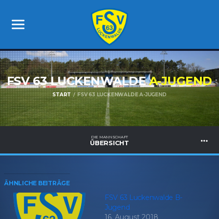
FSV 63 LUCKENWALDE
A-JUGEND
START
FSV 63 LUCKENWALDE A-JUGEND
DIE MANNSCHAFT
ÜBERSICHT
ÄHNLICHE BEITRÄGE
FSV 63 Luckenwalde B-
Jugend
16. August 2018