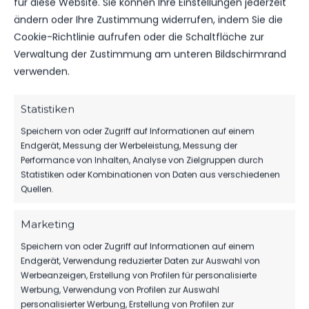
für diese Website. Sie können Ihre Einstellungen jederzeit
ändern oder Ihre Zustimmung widerrufen, indem Sie die
Cookie-Richtlinie aufrufen oder die Schaltfläche zur
OFFIZIELLE VEREINSSEITE
DEIN HEIMSPIEL. DEIN FSV.
Verwaltung der Zustimmung am unteren Bildschirmrand
verwenden.
Tickets, Spielplan, News und Vereinsinfos – alles
kompakt auf einen Blick.
Statistiken
Speichern von oder Zugriff auf Informationen auf einem
TICKETS
Endgerät, Messung der Werbeleistung, Messung der
Eintrittspreise & Spieltag
Performance von Inhalten, Analyse von Zielgruppen durch
Statistiken oder Kombinationen von Daten aus verschiedenen
Quellen.
Marketing
SPIELPLAN
Nächste Partien ansehen
Speichern von oder Zugriff auf Informationen auf einem
Endgerät, Verwendung reduzierter Daten zur Auswahl von
Werbeanzeigen, Erstellung von Profilen für personalisierte
Werbung, Verwendung von Profilen zur Auswahl
PARTNER WERDEN
personalisierter Werbung, Erstellung von Profilen zur