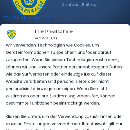
Ähnlicher Beitrag
FSV 63 Luckenwalde D3-
Jugend
31. August 2023
Ihre Privatsphäre
Ähnlicher Beitrag
verwalten
Wir verwenden Technologien wie Cookies, um
FSV 63 Luckenwalde E1-
Jugend
Geräteinformationen zu speichern und/oder darauf
26. August 2018
zuzugreifen. Wenn Sie diesen Technologien zustimmen,
Ähnlicher Beitrag
können wir und unsere Partner personenbezogene Daten
wie das Surfverhalten oder eindeutige IDs auf dieser
Website verarbeiten und personalisierte oder nicht
personalisierte Anzeigen anzeigen. Wenn Sie nicht
zustimmen oder Ihre Zustimmung widerrufen, können
bestimmte Funktionen beeinträchtigt werden.
Klicken Sie unten, um der Verwendung zuzustimmen oder
einzelne Einstellungen vorzunehmen. Ihre Auswahl gilt nur